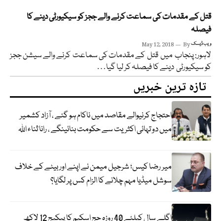
قتل کے مقدمات کی سماعت کرنے والے ججز کو سیکیورٹی دینے کا
فیصلہ
ویب ڈیسک
By
May 12, 2018
لاہور: پنجاب میں قتل کے مقدمات کی سماعت کرنے والے سیشن ججز
کو سیکیورٹی دینے کا فیصلہ کر لیا گیا…
تازہ ترین خبریں
احتجاج کرنیوالے مقاصد میں ناکام ہو گئے ، آزاد کشمیر
میں دو تہائی اکثریت سے حکومت بنائینگے ، رانا ثناء اللہ
میر رضا کیس؛ شرجیل میمن نے اپنے اور بیٹے کے خلاف
سوشل میڈیا مہم چلانے کا الزام کس پر لگایا؟
اگلے سال کیلئے 40 روزہ حج اسکیم کا پیکیج 12 لاکھ