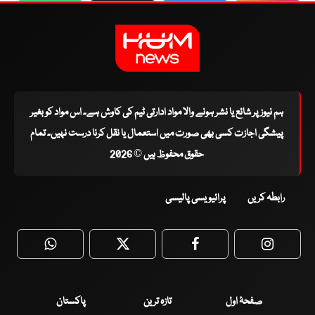
ہم نیوز پر شائع یا نشر ہونے والا مواد ادارتی ٹیم کی کاوش ہے۔ اس مواد کو بغیر
پیشگی اجازت کسی بھی صورت میں استعمال یا نقل کرنا درست نہیں۔ تمام
حقوق محفوظ ہیں © 2026
رابطہ کریں
پرائیویسی پالیسی
WhatsApp
Twitter
Facebook
Faceboo
صفحۂ اول
تازہ ترین
پاکستان