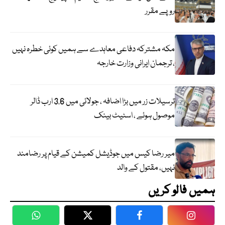
روپے مقرر
مکہ مشترکہ دفاعی معاہدے سے ہمیں کوئی خطرہ نہیں
، ترجمان ایرانی وزارت خارجہ
ترسیلات زر میں بڑا اضافہ ، جولائی میں 3.6 ارب ڈالر
موصول ہوئے ، اسٹیٹ بینک
میر رضا کیس میں جوڈیشل کمیشن کے قیام پر رضامند
نہیں، مقتول کے والد
ہمیں فالو کریں
WhatsApp
Twitter
Facebook
Faceboo