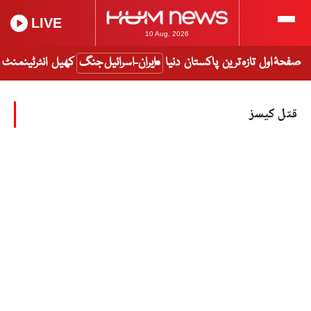
LIVE
10 Aug, 2026
صفحۂ اول
تازہ ترین
پاکستان
دنیا
ایران-اسرائیل جنگ
کھیل
انٹرٹینمنٹ
قتل کیسز