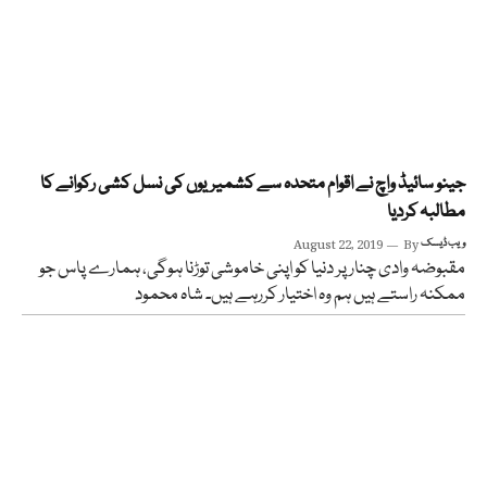
جینو سائیڈ واچ نے اقوام متحدہ سے کشمیریوں کی نسل کشی رکوانے کا
مطالبہ کردیا
ویب ڈیسک
By
August 22, 2019
مقبوضہ وادی چنار پر دنیا کو اپنی خاموشی توڑنا ہوگی، ہمارے پاس جو
ممکنہ راستے ہیں ہم وہ اختیار کررہے ہیں۔ شاہ محمود