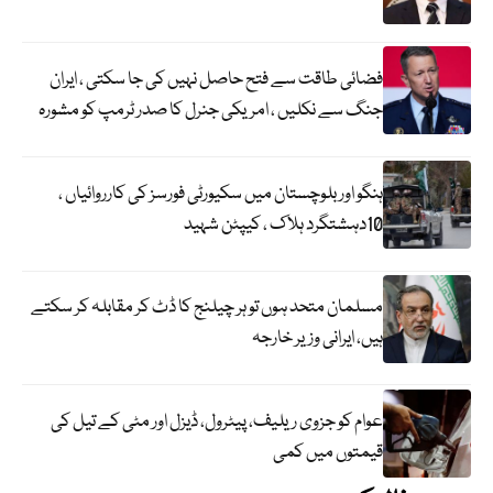
فضائی طاقت سے فتح حاصل نہیں کی جا سکتی ، ایران
جنگ سے نکلیں ، امریکی جنرل کا صدر ٹرمپ کو مشورہ
ہنگو اور بلوچستان میں سکیورٹی فورسز کی کارروائیاں ،
10دہشتگرد ہلاک ، کیپٹن شہید
مسلمان متحد ہوں تو ہر چیلنج کا ڈٹ کر مقابلہ کر سکتے
ہیں، ایرانی وزیر خارجہ
عوام کو جزوی ریلیف، پیٹرول، ڈیزل اور مٹی کے تیل کی
قیمتوں میں کمی