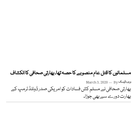
مسلمانوں کا قتل عام منصوبے کا حصہ تھا، بھارتی صحافی کا انکشاف
ویب ڈیسک
By
March 3, 2020
بھارتی صحافی نے مسلم کش فسادات کو امریکی صدر ڈونلڈ ٹرمپ کے
بھارت دورے سے بھی جوڑا۔