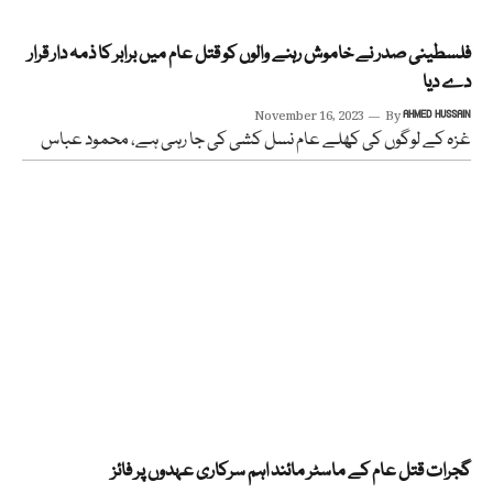
فلسطینی صدر نے خاموش رہنے والوں کو قتل عام میں برابر کا ذمہ دار قرار
دے دیا
November 16, 2023
By
AHMED HUSSAIN
غزہ کے لوگوں کی کھلے عام نسل کشی کی جا رہی ہے، محمود عباس
گجرات قتل عام کے ماسٹر مائند اہم سرکاری عہدوں پر فائز