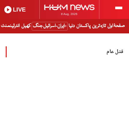
LIVE
8 Aug, 2026
صفحۂ اول
تازہ ترین
پاکستان
دنیا
ایران-اسرائیل جنگ
کھیل
انٹرٹینمنٹ
قتل عام