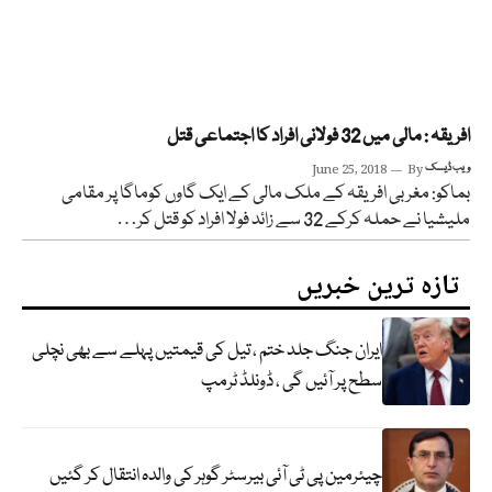
افریقہ : مالی میں 32 فولانی افراد کا اجتماعی قتل
ویب ڈیسک
By
June 25, 2018
بماکو: مغربی افریقہ کے ملک مالی کے ایک گاوں کوماگا پر مقامی
ملیشیا نے حملہ کرکے 32 سے زائد فولا افراد کو قتل کر…
تازہ ترین خبریں
ایران جنگ جلد ختم ، تیل کی قیمتیں پہلے سے بھی نچلی
سطح پر آئیں گی ، ڈونلڈ ٹرمپ
چیئرمین پی ٹی آئی بیرسٹر گوہر کی والدہ انتقال کر گئیں