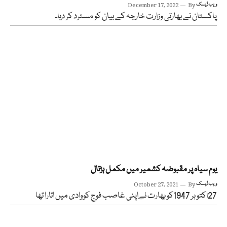
ویب ڈیسک
By
December 17, 2022
پاکستان نے بھارتی وزارت خارجہ کے بیان کو مسترد کر دیا۔
یوم سیاہ پر مقبوضہ کشمیر میں مکمل ہڑتال
ویب ڈیسک
By
October 27, 2021
27اکتوبر 1947کو بھارت نےاپنی غاصب فوج کووادی میں اتارا تھا