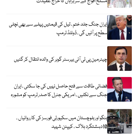
مسلح افواج کے سربراہان کا خراج عقیدت
ایران جنگ جلد ختم ، تیل کی قیمتیں پہلے سے بھی نچلی
سطح پر آئیں گی ، ڈونلڈ ٹرمپ
چیئرمین پی ٹی آئی بیرسٹر گوہر کی والدہ انتقال کر گئیں
فضائی طاقت سے فتح حاصل نہیں کی جا سکتی ، ایران
جنگ سے نکلیں ، امریکی جنرل کا صدر ٹرمپ کو مشورہ
ہنگو اور بلوچستان میں سکیورٹی فورسز کی کارروائیاں ،
10دہشتگرد ہلاک ، کیپٹن شہید