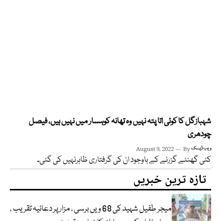
شہبازگل کا کوئی اتا پتہ نہیں وہ تھانہ کوہسار میں نہیں ہیں، فیصل
چودھری
ویب ڈیسک
By
August 9, 2022
کئی گھنٹے گزرنے کے باوجود ان کی گرفتاری ظاہرنہیں کی گئی۔
تازہ ترین خبریں
میجر طفیل شہید کی 68 ویں برسی ، مزار پر دعائیہ تقریب ،