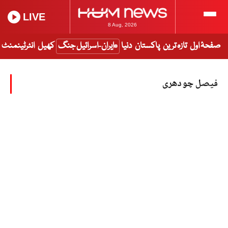
LIVE
8 Aug, 2026
صفحۂ اول
تازہ ترین
پاکستان
دنیا
ایران-اسرائیل جنگ
کھیل
انٹرٹینمنٹ
فیصل چودھری