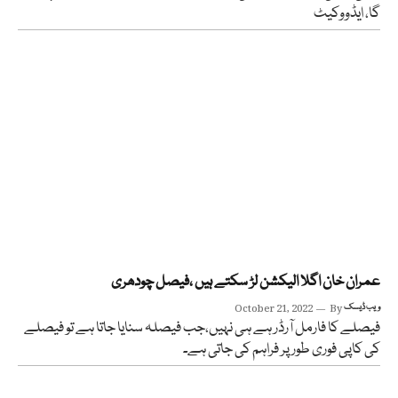
گا، ایڈووکیٹ
عمران خان اگلا الیکشن لڑ سکتے ہیں ،فیصل چودھری
ویب ڈیسک
By
October 21, 2022
فیصلے کا فارمل آرڈر ہے ہی نہیں،جب فیصلہ سنایا جاتا ہے تو فیصلے
کی کاپی فوری طور پر فراہم کی جاتی ہے۔