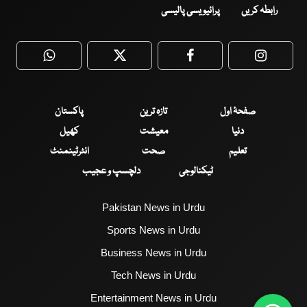
رابطہ کریں
پرائیویسی پالیسی
WhatsApp
Twitter
Facebook
Faceboo
صفحۂ اول
تازہ ترین
پاکستان
دنیا
معیشت
کھیل
تعلیم
صحت
انٹرٹینمنٹ
ٹیکنالوجی
دلچسپ و عجیب
Pakistan News in Urdu
Sports News in Urdu
Business News in Urdu
Tech News in Urdu
Entertainment News in Urdu