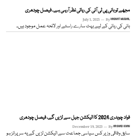
مجھے تو بانی پی ٹی آئی کی رہائی نظر آرہی ہے، فیصل چودھری
July 1, 2025
By
HASNAT MUGHAL
بانی کی رہائی کے لیے بہت سارے راستے اور لائحہ عمل موجود ہیں۔
فواد چوہدری 2024 کا الیکشن جیل سے لڑیں گے، فیصل چودھری
December 19, 2023
By
ARSHAD KHAN
سابق وفاقی وزیر کس سیاسی جماعت سے الیکشن لڑیں گے یہ سرپرائز ہو