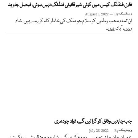
فارن فنڈنگ کیس میں کوئی غیر قانونی فنڈنگ نہیں ہوئی، فیصل جاوید
ویب ڈیسک
By
August 3, 2022
ان تمام محب وطنوں کو سلام جو ملک کی خاطر کام کر رہے ہیں، شاد
رہیں، آباد رہیں۔
جب چاہئیں وفاق کو گرا لیں گے، فواد چودھری
ویب ڈیسک
By
July 26, 2022
عمران خان جلد عوام سے رجوع کریں گے، شاہ محمود قریشی، ،پاکستان