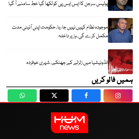
پولیس سرجن کا ایس ایس پی کو لکھا گیا خط سامنے آ گیا
موجودہ نظام کہیں نہیں جا رہا، حکومت اپنی آئینی مدت
مکمل کرے گی، وزیر داخلہ
انڈونیشیا میں زلزلے کے جھٹکے، شہری خوفزدہ
ہمیں فالو کریں
WhatsApp
Twitter
Facebook
Faceboo