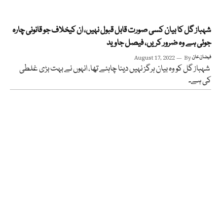
شہباز گل کا بیان کسی صورت قابل قبول نہیں، ان کیخلاف جو قانونی چارہ
جوئی ہے وہ ضرور کریں، فیصل جاوید
فیضان خان
By
August 17, 2022
شہباز گل کو وہ بیان ہرگز نہیں دینا چاہئے تھا، انہوں نے بہت بڑی غلطی
کی ہے۔