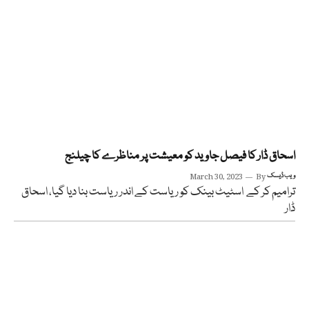
اسحاق ڈار کا فیصل جاوید کو معیشت پر مناظرے کا چیلنج
ویب ڈیسک
By
March 30, 2023
ترامیم کر کے اسٹیٹ بینک کو ریاست کے اندر ریاست بنا دیا گیا، اسحاق
ڈار