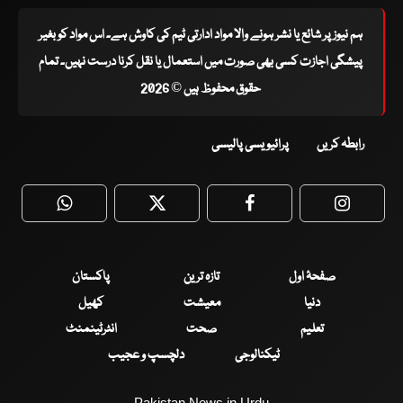
ہم نیوز پر شائع یا نشر ہونے والا مواد ادارتی ٹیم کی کاوش ہے۔ اس مواد کو بغیر
پیشگی اجازت کسی بھی صورت میں استعمال یا نقل کرنا درست نہیں۔ تمام
حقوق محفوظ ہیں © 2026
رابطہ کریں
پرائیویسی پالیسی
WhatsApp
Twitter
Facebook
Faceboo
صفحۂ اول
تازہ ترین
پاکستان
دنیا
معیشت
کھیل
تعلیم
صحت
انٹرٹینمنٹ
ٹیکنالوجی
دلچسپ و عجیب
Pakistan News in Urdu