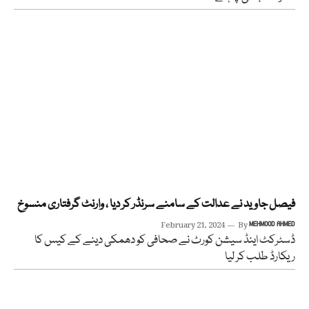
فیصل جاوید نے عدالت کے سامنے سرنڈر کر دیا ، وارنٹ گرفتاری منسوخ
February 21, 2024
By
MEHMOOD AHMED
ڈسٹرکٹ اینڈ سیشن کورٹ نے صحافی کو دھمکی دینے کے کیس کا
ریکارڈ طلب کر لیا