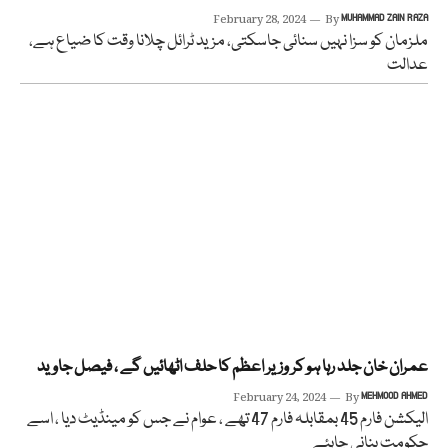
February 28, 2024
By
MUHAMMAD ZAIN RAZA
ملزمان کو سزا نہیں سنائی جاسکتی، مزید ٹرائل چلانا وقت کا ضیاع ہے،
عدالت
عمران خان جلد رہا ہو کر وزیر اعظم کا حلف اٹھائیں گے ، فیصل جاوید
February 24, 2024
By
MEHMOOD AHMED
الیکشن فارم 45 بمقابلہ فارم 47 تھے ، عوام نے جس کو مینڈیٹ دیا ، اسے
حکومت بنانی چاہئے