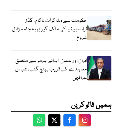
حکومت سے مذاکرات ناکام، گڈز
ٹرانسپورٹرز کی ملک گیر پہیہ جام ہڑتال
شروع
ایران اور عمان آبنائے ہرمز سے متعلق
معاہدے کے قریب پہنچ گئے، عباس
عراقچی
ہمیں فالو کریں
WhatsApp
Twitter
Facebook
Facebook