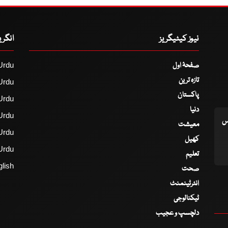
نیوز کیٹیگریز
انگر
صفحۂ اول
Urdu
تازہ ترین
Urdu
پاکستان
Urdu
دنیا
Urdu
اس
معیشت
Urdu
کھیل
Urdu
تعلیم
lish
صحت
انٹرٹینمنٹ
ٹیکنالوجی
دلچسپ و عجیب