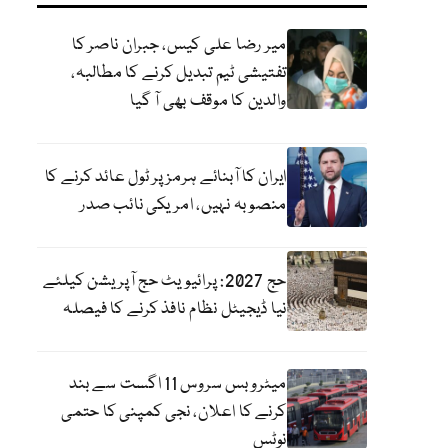
میر رضا علی کیس، جبران ناصر کا
تفتیشی ٹیم تبدیل کرنے کا مطالبہ،
والدین کا موقف بھی آ گیا
ایران کا آبنائے ہرمز پر ٹول عائد کرنے کا
منصوبہ نہیں، امریکی نائب صدر
حج 2027: پرائیویٹ حج آپریشن کیلئے
نیا ڈیجیٹل نظام نافذ کرنے کا فیصلہ
میٹرو بس سروس 11 اگست سے بند
کرنے کا اعلان، نجی کمپنی کا حتمی
نوٹس