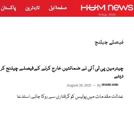
صفحۂ اول
تازہ ترین
پاکستان
8 Aug, 2026
فیصلے چیلنج
چیئرمین پی ٹی آئی نے ضمانتیں خارج کرنے کےفیصلے چیلنج کر
دیئے
August 26, 2023
By
ARSHAD KHAN
عدالت مقدمات میں پولیس کو گرفتاری سے روکا جائے، استدعا