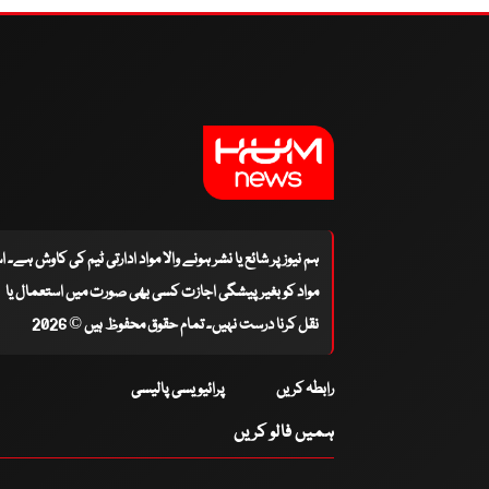
ہم نیوز پر شائع یا نشر ہونے والا مواد ادارتی ٹیم کی کاوش ہے۔ 
مواد کو بغیر پیشگی اجازت کسی بھی صورت میں استعمال یا
نقل کرنا درست نہیں۔ تمام حقوق محفوظ ہیں © 2026
رابطہ کریں
پرائیویسی پالیسی
ہمیں فالو کریں