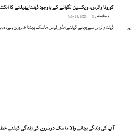
کورونا وائرس، ویکسین لگوانے کے باوجود ڈیلٹا پھیلنے کا انک
ویب ڈیسک
By
July 29, 2021
ر
ڈیلٹا وائرس سے بچنے کیلئے انڈور فیس ماسک پہننا ضروری ہے، ماہ
آپ کی زندگی بچانے والا ماسک دوسروں کی زندگی کیلئے خطر