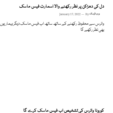
دل کی دھڑکن پر نظر رکھنے والا اسمارٹ فیس ماسک
ویب ڈیسک
By
January 17, 2022
وائرس سے محفوظ رکھنے کے ساتھ ساتھ اب فیس ماسک دیگر بیماریوں پ
بھی نظر رکھے گا
کورونا وائرس کی تشخیص اب فیس ماسک کرے گا