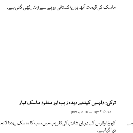
ماسک کی قیمت آٹھ ہزار پاکستانی روپے سے زائد رکھی گئی ہے۔
ترکی: دلہنوں کیلئے دیدہ زیب اور منفرد ماسک تیار
ویب ڈیسک
By
July 7, 2020
 ہے
کورونا وائرس کے دوران شادی کی تقریب میں سب کا ماسک پہننا لازمی 
دیا گیا ہے۔