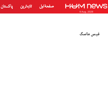
صفحۂ اول
تازہ ترین
پاکستان
6 Aug, 2026
فیس ماسک