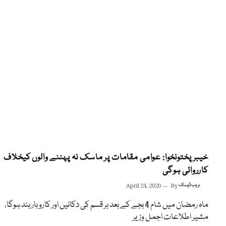
خیبرپختونخوا: عوامی مقامات پر ماسک نہ پہننے والوں کیخلاف
کارروائی ہوگی
ویب ڈیسک
By
April 24, 2020
ماہ رمضان میں شام 4 بجے کے بعد ہر قسم کی دکانیں اور کاروبار بند ہوگا،
مشیر اطلاعات اجمل وزیر