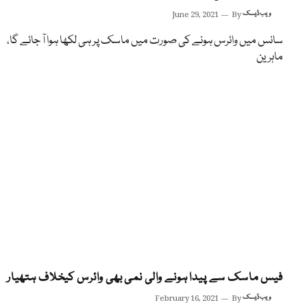
ویب ڈیسک
By
June 29, 2021
سانس میں وائرس ہونے کی صورت میں ماسک پر ہی لکھا ہوا آ جائے گا،
ماہرین
فیس ماسک سے پیدا ہونے والی نمی بھی وائرس کیخلاف ہتھیار
ویب ڈیسک
By
February 16, 2021