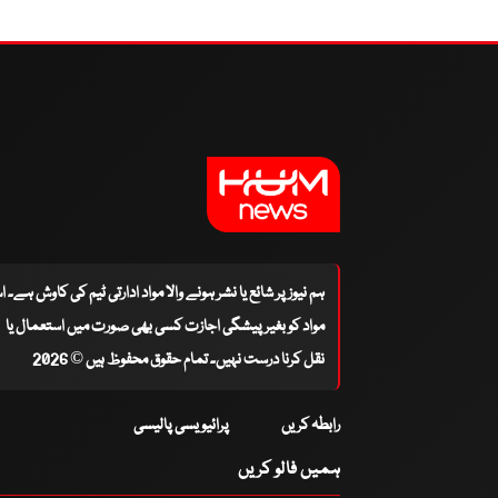
ہم نیوز پر شائع یا نشر ہونے والا مواد ادارتی ٹیم کی کاوش ہے۔ 
مواد کو بغیر پیشگی اجازت کسی بھی صورت میں استعمال یا
نقل کرنا درست نہیں۔ تمام حقوق محفوظ ہیں © 2026
رابطہ کریں
پرائیویسی پالیسی
ہمیں فالو کریں