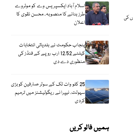
اسلام آباد ایکسپریس وے کو موٹروے
طرز بنانے کا منصوبہ، محسن نقوی کا
ں کی
اعلان
پنجاب حکومت نے بلدیاتی انتخابات
کیلئے 12.52 ارب روپے کے فنڈز کی
منظوری دے دی
25 کلو واٹ تک کے سولر صارفین کو بڑی
سہولت، نیپرا نے ریگولیشنز میں ترمیم
کردی
ہمیں فالو کریں