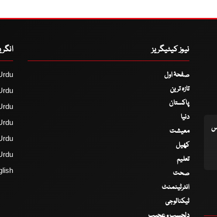
نیوز کیٹیگریز
انگر
صفحۂ اول
Urdu
تازہ ترین
Urdu
پاکستان
Urdu
دنیا
Urdu
اس
معیشت
Urdu
کھیل
Urdu
تعلیم
lish
صحت
انٹرٹینمنٹ
ٹیکنالوجی
دلچسپ و عجیب