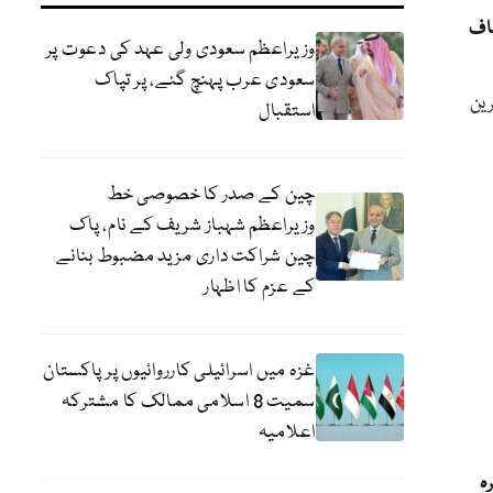
شاف
وزیراعظم سعودی ولی عہد کی دعوت پر
سعودی عرب پہنچ گئے، پر تپاک
رین
استقبال
چین کے صدر کا خصوصی خط
وزیراعظم شہباز شریف کے نام، پاک
چین شراکت داری مزید مضبوط بنانے
کے عزم کا اظہار
غزہ میں اسرائیلی کارروائیوں پر پاکستان
سمیت 8 اسلامی ممالک کا مشترکہ
اعلامیہ
ہ