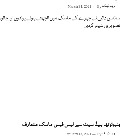
ویب ڈیسک
By
March 31, 2021
سائنس دانوں نے چہرے کے ماسک میں الجھتے ہوئے پرندوں اور جانور
تصویریں شیئر کردیں
بلیوٹوتھ ہیڈ سیٹ سے لیس فیس ماسک متعارف
ویب ڈیسک
By
January 13, 2021