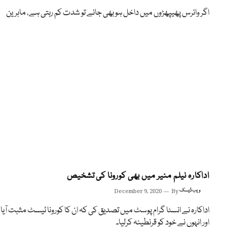
اگر وائرس پھیپھڑوں میں داخل ہو بھی جائے تو شدت کم رہتی ہے، ماہرین
اداکارہ نیلم منیر میں بھی کورونا کی تشخیص
ویب ڈیسک
By
December 9, 2020
اداکارہ نے انسٹا گرام پوسٹ میں تصدیق کی کہ ان کا کورونا ٹیسٹ مثبت آیا
اور انہوں نے خود کو قرنطینہ کرلیا۔