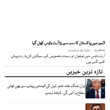
لاہور میں پاکستان کا سب سے بڑا آرٹ ہاؤس کھل گیا
اسد خان
By
October 28, 2020
آرٹ ہاؤس میں نوجوان اور سینئر مصوروں کے سیکڑوں فن پارے پیش
کئے گئے ہیں
تازہ ترین خبریں
ایران جنگ جلد ختم ، تیل کی قیمتیں پہلے سے بھی نچلی
سطح پر آئیں گی ، ڈونلڈ ٹرمپ