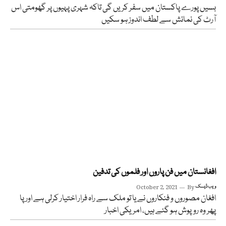
بسیں پورے پاکستان میں سفر کریں گی تاکہ شہری پہیوں پر گھومتی اس
آرٹ کی نمائش سے لطف اندوز ہو سکیں
افغانستان میں فن پاروں اور فلموں کی تدفین
ویب ڈیسک
By
October 2, 2021
افغان مصوروں و فنکاروں نے یا تو ملک سے راہ فرار اختیار کرلی ہے اور پا
پھر وہ روپوش ہو گئے ہیں، امریکی اخبار