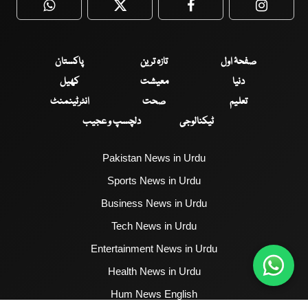
WhatsApp
Twitter
Facebook
Faceboo
صفحۂ اول
تازہ ترین
پاکستان
دنیا
معیشت
کھیل
تعلیم
صحت
انٹرٹینمنٹ
ٹیکنالوجی
دلچسپ و عجیب
Pakistan News in Urdu
Sports News in Urdu
Business News in Urdu
Tech News in Urdu
Entertainment News in Urdu
Health News in Urdu
Hum News English