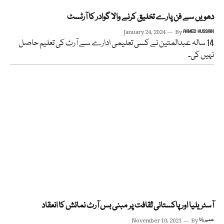
دھویں سے فن پارے تخلیق کرنے والا گوادر کا آرٹسٹ
January 24, 2024
By
AHMED HUSSAIN
14 سالہ عبدالمتین نے کسی تعلیمی ادارے سے آرٹ کی تعلیم حاصل
نہیں کی۔
آسٹریلیا اور پاکستانی ثقافت پر مبنی بس آرٹ نمائش کا انعقاد
عمیر رانا
By
November 10, 2021