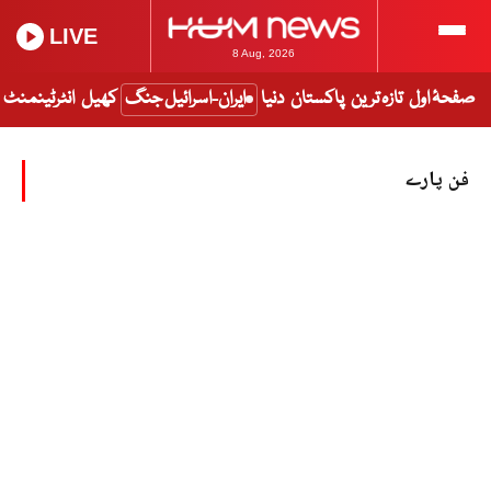
LIVE
8 Aug, 2026
صفحۂ اول
تازہ ترین
پاکستان
دنیا
ایران-اسرائیل جنگ
کھیل
انٹرٹینمنٹ
فن پارے