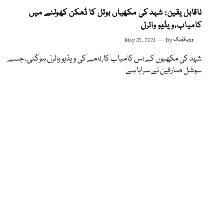
ناقابل یقین: شہد کی مکھیاں بوتل کا ڈھکن کھولنے میں
کامیاب،ویڈیو وائرل
ویب ڈیسک
By
May 25, 2021
شہد کی مکھیوں کے اس کامیاب کارنامے کی ویڈیو وائرل ہوگئی، جسے
سوشل صارفین نے سراہا ہے