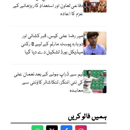
دفاعی تعاون اور استعدادِ کار بڑھانے کے
عزم کا اعادہ
میر رضا علی کیس، قبر کشائی اور
دوبارہ پوسٹ مارٹم کے لیے 8 رکنی
میڈیکل بورڈ تشکیل دے دیا گیا
ٹیم سے ڈراپ ہونے کے بعد نعمان علی
کی نئی اننگز، لنکاشائر کاؤنٹی سے
معاہدہ
ہمیں فالو کریں