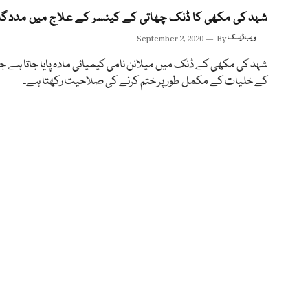
شہد کی مکھی کا ڈنک چھاتی کے کینسر کے علاج میں مددگا
ویب ڈیسک
By
September 2, 2020
شہد کی مکھی کے ڈنک میں میلانن نامی کیمیائی مادہ پایا جاتا ہے ج
کے خلیات کے مکمل طور پر ختم کرنے کی صلاحیت رکھتا ہے۔