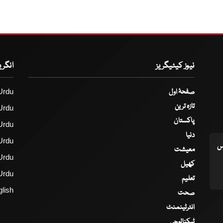
نیوز کیٹیگریز
انگر
صفحۂ اول
Urdu
تازہ ترین
Urdu
پاکستان
Urdu
دنیا
Urdu
اس
معیشت
Urdu
کھیل
Urdu
تعلیم
lish
صحت
انٹرٹینمنٹ
ٹیکنالوجی