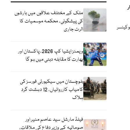
ر
ملک کے مختلف علاقوں میں بارشوں
کی پیشگوئی، محکمہ موسمیات کا
و کینسر
الرٹ جاری
ویمنز ایشیا کپ 2026، پاکستان اور
بھارت کا مقابلہ دبئی میں ہو گا
بلوچستان میں سیکیورٹی فورسز کی
کامیاب کارروائیاں، 12 دہشت گرد
ہلاک
فیلڈ مارشل سید عاصم منیر اور
صومالیہ کے وزیر دفاع کی ملاقات،