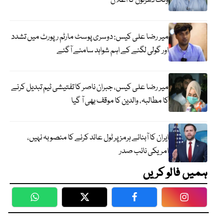
وقت دھرنوں کا اعلان
میر رضا علی کیس: دوسری پوسٹ مارٹم رپورٹ میں تشدد
اور گولی لگنے کے اہم شواہد سامنے آگئے
میر رضا علی کیس، جبران ناصر کا تفتیشی ٹیم تبدیل کرنے
کا مطالبہ، والدین کا موقف بھی آ گیا
ایران کا آبنائے ہرمز پر ٹول عائد کرنے کا منصوبہ نہیں،
امریکی نائب صدر
ہمیں فالو کریں
WhatsApp
Twitter
Facebook
Faceboo