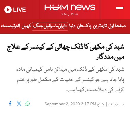
LIVE
9 Aug, 2026
صفحۂ اول
تازہ ترین
پاکستان
دنیا
ایران-اسرائیل جنگ
کھیل
انٹرٹینمنٹ
شہد کی مکھی کا ڈنک چھاتی کے کینسر کے علاج
میں مددگار
شہد کی مکھی کے ڈنک میں میلانن نامی کیمیائی مادہ
پایا جاتا ہے جو کینسر کے خلیات کے مکمل طور پر ختم
کرنے کی صلاحیت رکھتا ہے۔
|
شائع
September 2, 2020 3:17 PM
ویب ڈیسک