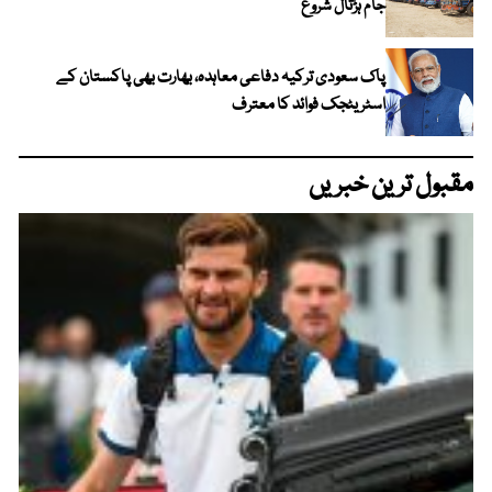
جام ہڑتال شروع
پاک سعودی ترکیہ دفاعی معاہدہ، بھارت بھی پاکستان کے
اسٹریٹجک فوائد کا معترف
مقبول ترین خبریں