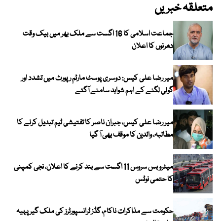
متعلقہ خبریں
جماعت اسلامی کا 16 اگست سے ملک بھر میں بیک وقت
دھرنوں کا اعلان
میر رضا علی کیس: دوسری پوسٹ مارٹم رپورٹ میں تشدد اور
گولی لگنے کے اہم شواہد سامنے آگئے
میر رضا علی کیس، جبران ناصر کا تفتیشی ٹیم تبدیل کرنے کا
مطالبہ، والدین کا موقف بھی آ گیا
میٹرو بس سروس 11 اگست سے بند کرنے کا اعلان، نجی کمپنی
کا حتمی نوٹس
حکومت سے مذاکرات ناکام، گڈز ٹرانسپورٹرز کی ملک گیر پہیہ