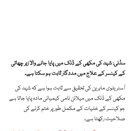
سڈنی: شہد کی مکھی کے ڈنک میں پایا جانے والا زہر چھاتی
کے کینسر کے علاج میں مددگار ثابت ہو سکتا ہے۔
آسٹریلوی ماہرین کی تحقیق سے ثابت ہوا ہے کہ شہد کی
مکھی کے ڈنک میں میلانن نامی کیمیائی مادہ پایا جاتا ہے
جو کینسر کے خلیات کے مکمل طور پر ختم کرنے کی
صلاحیت رکھتا ہے۔