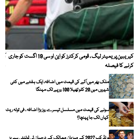
کیریبین پریمیئر لیگ ، قومی کرکٹرز کو این او سی 19 اگست کو جاری
آز
کرنے کا فیصلہ
چھی
ملک بھر میں آٹے کی قیمت میں اضافہ، ایک ہفتے میں کئی
شہروں میں 20 کلو تھیلا 100 روپے تک مہنگا
سونے کی قیمت میں مسلسل تیسرے روز بڑا اضافہ ، فی تولہ ریٹ
کہاں تک جا پہنچا؟
ورلڈ کپ 2027 کے میزبان ممالک کے درمیان ٹی ٹوئنٹی سیریز