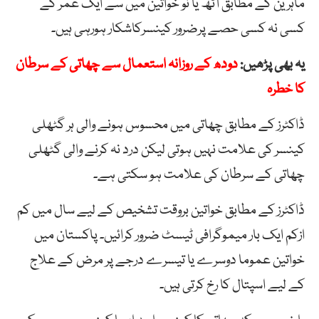
ماہرین کے مطابق آٹھ یا نو خواتین میں سے ایک عمر کے
کسی نہ کسی حصے پرضرور کینسرکاشکار ہورہی ہیں۔
یہ بھی پڑھیں:
دودھ کے روزانہ استعمال سے چھاتی کے سرطان
کا خطرہ
ڈاکٹرز کے مطابق چھاتی میں محسوس ہونے والی ہر گٹھلی
کینسر کی علامت نہیں ہوتی لیکن درد نہ کرنے والی گٹھلی
چھاتی کے سرطان کی علامت ہو سکتی ہے۔
ڈاکٹرز کے مطابق خواتین بروقت تشخیص کے لیے سال میں کم
ازکم ایک بار میموگرافی ٹیسٹ ضرور کرائیں۔ پاکستان میں
خواتین عموما دوسرے یا تیسرے درجے پر مرض کے علاج
کے لیے اسپتال کا رخ کرتی ہیں۔