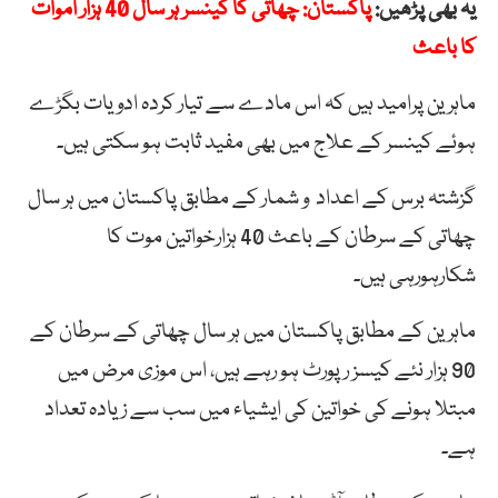
یہ بھی پڑھیں:
پاکستان: چھاتی کا کینسر ہر سال 40 ہزار اموات
کا باعث
ماہرین پرامید ہیں کہ اس مادے سے تیار کردہ ادویات بگڑے
ہوئے کینسر کے علاج میں بھی مفید ثابت ہو سکتی ہیں۔
گزشتہ برس کے اعداد و شمار کے مطابق پاکستان میں ہر سال
چھاتی کے سرطان کے باعث 40 ہزارخواتین موت کا
شکارہورہی ہیں۔
ماہرین کے مطابق پاکستان میں ہر سال چھاتی کے سرطان کے
90 ہزار نئے کیسز رپورٹ ہو رہے ہیں، اس موزی مرض میں
مبتلا ہونے کی خواتین کی ایشیاء میں سب سے زیادہ تعداد
ہے۔