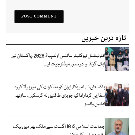
تازہ ترین خبریں
انٹرنیشنل نیوکلیئر سائنس اولمپیاڈ 2026، پاکستان نے
ایک گولڈ اور دو سلور میڈلز جیت لیے
پاکستان نے امریکا، ایران کو مذاکرات کی میز پر لا کر وہ
سفارتی کردار اداکیا جو بڑی طاقتیں نہ کرسکیں، ساؤتھ
ایشین وائسز
جماعت اسلامی کا 16 اگست سے ملک بھر میں بیک