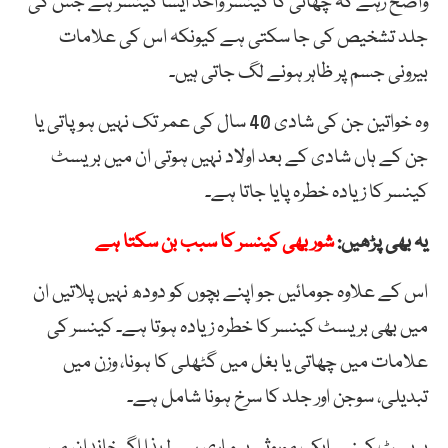
واضح رہے کہ چھاتی کا کینسر واحد ایسا کینسر ہے جس کی
جلد تشخیص کی جا سکتی ہے کیونکہ اس کی علامات
بیرونی جسم پر ظاہر ہونے لگ جاتی ہیں۔
وہ خواتین جن کی شادی 40 سال کی عمر تک نہیں ہوپاتی یا
جن کے ہاں شادی کے بعد اولاد نہیں ہوتی ان میں بریسٹ
کینسر کا زیادہ خطرہ پایا جاتا ہے۔
یہ بھی پڑھیں:
شور بھی کینسر کا سبب بن سکتا ہے
اس کے علاوہ جومائیں جو اپنے بچوں کو دودھ نہیں پلاتیں ان
میں بھی بریسٹ کینسر کا خطرہ زیادہ ہوتا ہے۔ کینسر کی
علامات میں چھاتی یا بغل میں گٹھلی کا ہونا، وزن میں
تبدیلی، سوجن اور جلد کا سرخ ہونا شامل ہے۔
بریسٹ کینسر ایک موروثی بیماری ہے لہذا اگر خاندان میں