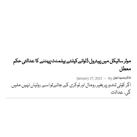
موٹر سائیکل میں پیٹرول ڈلوانےکیلئے ہیلمنٹ پہننے کا عدالتی حکم
معطل
شاکر محمود اعوان
By
January 27, 2021
اگر کوئی تندور پر بغیر رومال اور ٹوکری کے جائےتو اسے روٹیاں نہیں ملیں
گی، عدالت