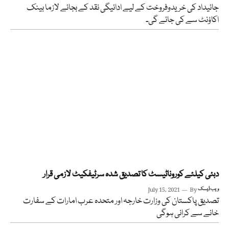
جائیداد کی خریدوفروخت کے لیے ادائیگی نقد کے بجائے لازما بینک
اکاؤنٹ سے کی جائے گی۔
دبئی کیلئے کوروناٹیسٹ کا تصدیق شدہ سرٹیفکیٹ لازمی قرار
ویب ڈیسک
By
July 15, 2021
تصدیق پاکستان کی وزارت خارجہ اور متحدہ عرب امارات کے سفارت
خانے سے کرانی ہوگی