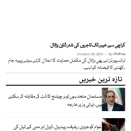
کراچی سے خیبر تک تاجروں کی شٹر ڈاؤن ہڑتال
ویب ڈیسک
By
October 29, 2019
ٹرانسپورٹرز نے بھی ہڑتال کی مکمل حمایت کا اعلان کرتے ہوئے پہیہ جام
رکھنے کا فیصلہ کیا ہے۔
تازہ ترین خبریں
مسلمان متحد ہوں تو ہر چیلنج کا ڈٹ کر مقابلہ کر سکتے
ہیں، ایرانی وزیر خارجہ
عوام کو جزوی ریلیف، پیٹرول، ڈیزل اور مٹی کے تیل کی