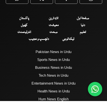
WhatsApp
Twitter
Facebook
Faceboo
صفحۂ اول
تازہ ترین
پاکستان
دنیا
معیشت
کھیل
تعلیم
صحت
انٹرٹینمنٹ
ٹیکنالوجی
دلچسپ و عجیب
Pakistan News in Urdu
Sports News in Urdu
Business News in Urdu
Tech News in Urdu
Entertainment News in Urdu
Health News in Urdu
Hum News English