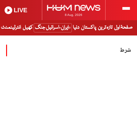
LIVE
8 Aug, 2026
صفحۂ اول
تازہ ترین
پاکستان
دنیا
ایران-اسرائیل جنگ
کھیل
انٹرٹینمنٹ
شرط