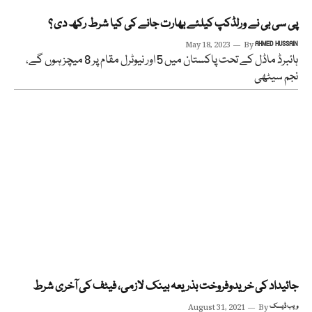
پی سی بی نے ورلڈکپ کیلئے بھارت جانے کی کیا شرط رکھ دی ؟
May 18, 2023
By
AHMED HUSSAIN
ہائبرڈ ماڈل کے تحت پاکستان میں 5 اور نیوٹرل مقام پر 8 میچز ہوں گے،
نجم سیٹھی
جائیداد کی خریدوفروخت بذریعہ بینک لازمی، فیٹف کی آخری شرط
ویب ڈیسک
By
August 31, 2021