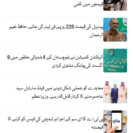
قیمتوں میں کمی
پیٹرول کی قیمت 228 روپے فی لیٹر کی جائے، حافظ نعیم
الرحمان
الیکشن کمیشن نے بلوچستان کے 4 بلدیاتی حلقوں میں 9
اگست کی پولنگ ملتوی کردی
معاہدے کو عملی شکل دینے میں فیلڈ مارشل سید
عاصم منیر کا کردار قابل قدر ہے، وزیراعظم
پی ٹی اے کا ای سم کے اجرا اور تبدیلی کی فیس کم کرنے کا
فیصلہ