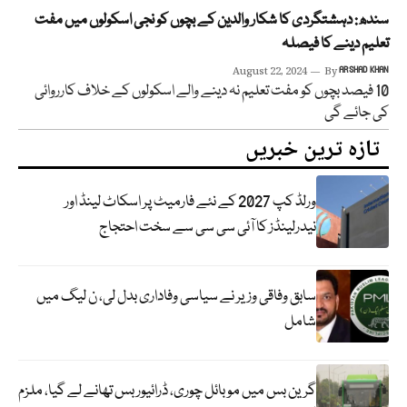
سندھ: دہشتگردی کا شکار والدین کے بچوں کو نجی اسکولوں میں مفت
تعلیم دینے کا فیصلہ
August 22, 2024
By
ARSHAD KHAN
10 فیصد بچوں کو مفت تعلیم نہ دینے والے اسکولوں کے خلاف کارروائی
کی جائے گی
تازہ ترین خبریں
ورلڈ کپ 2027 کے نئے فارمیٹ پر اسکاٹ لینڈ اور
نیدرلینڈز کا آئی سی سی سے سخت احتجاج
سابق وفاقی وزیر نے سیاسی وفاداری بدل لی، ن لیگ میں
شامل
گرین بس میں موبائل چوری، ڈرائیور بس تھانے لے گیا، ملزم