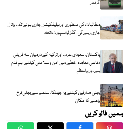
گرفتار
مطالبات کی منظوری اور نوٹیفکیشن جاری ہونے تک ہڑتال
جاری رہےگی، گڈز ٹرانسپورٹ اتحاد
پاکستان، سعودی عرب اور ترکیہ کے درمیان سہ فریقی
دفاعی معاہدہ، خطے میں امن و سلامتی کیلئے اہم قدم
ہے، وزیراعظم
بجلی صارفین کیلئے بڑا جھٹکا، ستمبر سے بجلی نرخ
بڑھنے کا امکان
ہمیں فالو کریں