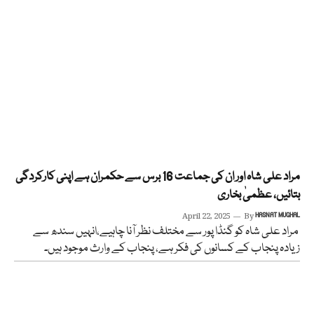
مراد علی شاہ اور ان کی جماعت 16 برس سے حکمران ہے اپنی کارکردگی
بتائیں، عظمیٰ بخاری
April 22, 2025
By
HASNAT MUGHAL
مراد علی شاہ کو گنڈا پور سے مختلف نظر آنا چاہیے،انہیں سندھ سے
زیادہ پنجاب کے کسانوں کی فکر ہے، پنجاب کے وارث موجود ہیں۔