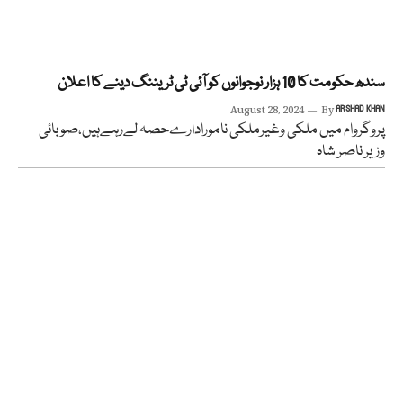
سندھ حکومت کا 10 ہزار نوجوانوں کو آئی ٹی ٹریننگ دینے کا اعلان
August 28, 2024
By
ARSHAD KHAN
پروگروام میں ملکی وغیرملکی نامورادارےحصہ لےرہےہیں،صوبائی
وزیر ناصر شاہ