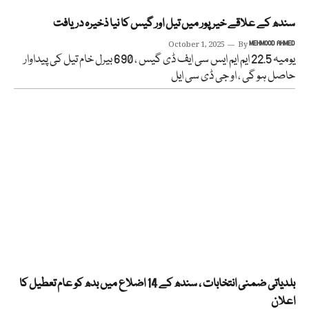
سندھ کے علاقے خیر پور میں تیل اور گیس کا نیا ذخیرہ دریافت
October 1, 2025
By
MEHMOOD AHMED
یومیہ 22.5 ایم ایم ایس سی ایف ڈی گیس ، 690 بیرل خام تیل کی پیداوار
حاصل ہو گی ، او جی ڈی سی ایل
بلدیاتی ضمنی انتخابات ، سندھ کے 14 اضلاع میں بدھ کو عام تعطیل کا
اعلان