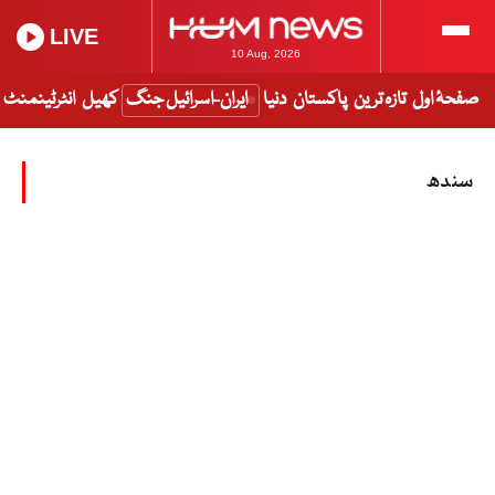
LIVE
10 Aug, 2026
صفحۂ اول
تازہ ترین
پاکستان
دنیا
ایران-اسرائیل جنگ
کھیل
انٹرٹینمنٹ
سندھ