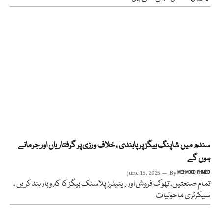
سندھ میں شاپنگ بیگز پر پابندی ، خلاف ورزی پر گرفتاریاں اور جرمانے
ہوں گے
June 15, 2025
By
MEHMOOD AHMED
تمام صنعتیں، تھوک فروش اور ریٹیلرز پلاسٹک بیگز کا کاروبار بند کریں ،
سیکرٹری ماحولیات