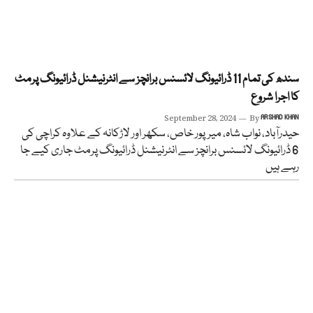
سندھ کی تمام 11 ڈرائیونگ لائسنس برانچز سے انٹرنیشنل ڈرائیونگ پرمٹ
کا اجرا شروع
September 28, 2024
By
ARSHAD KHAN
حیدرآباد، نواب شاہ، میرپور خاص، سکھر اور لاڑکانہ کے علاوہ کراچی کی
6 ڈرائیونگ لائسنس برانچز سے انٹرنیشنل ڈرائیونگ پرمٹ جاری کیے جا
رہے ہیں