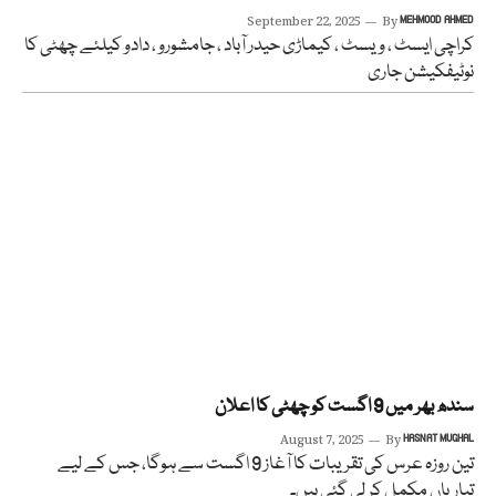
September 22, 2025
By
MEHMOOD AHMED
کراچی ایسٹ ، ویسٹ ، کیماڑی حیدر آباد ، جامشورو ، دادو کیلئے چھٹی کا
نوٹیفکیشن جاری
سندھ بھر میں 9 اگست کو چھٹی کا اعلان
August 7, 2025
By
HASNAT MUGHAL
تین روزہ عرس کی تقریبات کا آغاز 9 اگست سے ہوگا، جس کے لیے
تیاریاں مکمل کر لی گئی ہیں۔