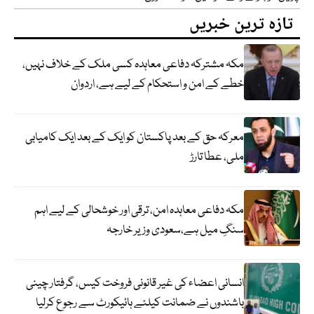
تازہ ترین خبریں
مکہ مشترکہ دفاعی معاہدہ کسی ملک کے خلاف نہیں،
خطے کے امن و استحکام کے لیے ہے، اردوان
معرکہ حق کے بعد پاکستان کو ایک کے بعد ایک کامیابی
ملی، عطا تارڑ
مکہ دفاعی معاہدہ امن، ترقی اور خوشحالی کے لیے اہم
سنگِ میل ہے،سعودی وزیر خارجہ
انسانی اعضاء کی غیر قانونی فروخت کیس، گرفتار چینی
باشندوں نے ضمانت کیلئے ہائیکورٹ سے رجوع کرلیا