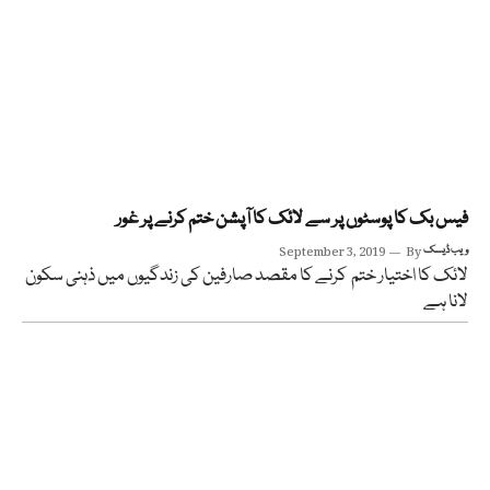
فیس بک کا پوسٹوں پر سے لائک کا آپشن ختم کرنے پر غور
ویب ڈیسک
By
September 3, 2019
لائک کا اختیار ختم کرنے کا مقصد صارفین کی زندگیوں میں ذہنی سکون
لانا ہے