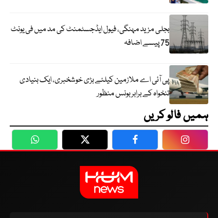
بجلی مزید مہنگی، فیول ایڈجسٹمنٹ کی مد میں فی یونٹ
75 پیسے اضافہ
پی آئی اے ملازمین کیلئے بڑی خوشخبری، ایک بنیادی
تنخواہ کے برابر بونس منظور
ہمیں فالو کریں
WhatsApp
Twitter
Facebook
Faceboo