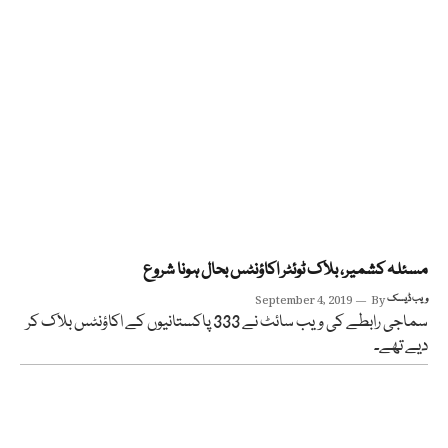
مسئلہ کشمیر، بلاک ٹوئٹر اکاؤنٹس بحال ہونا شروع
ویب ڈیسک
By
September 4, 2019
سماجی رابطے کی ویب سائٹ نے 333 پاکستانیوں کے اکاؤنٹس بلاک کر
دیے تھے۔