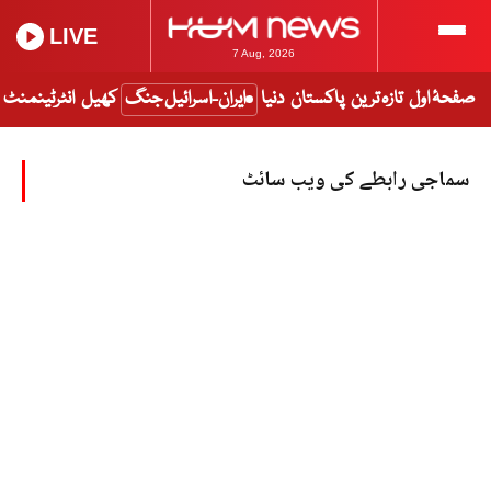
LIVE
7 Aug, 2026
صفحۂ اول
تازہ ترین
پاکستان
دنیا
ایران-اسرائیل جنگ
کھیل
انٹرٹینمنٹ
سماجی رابطے کی ویب سائٹ