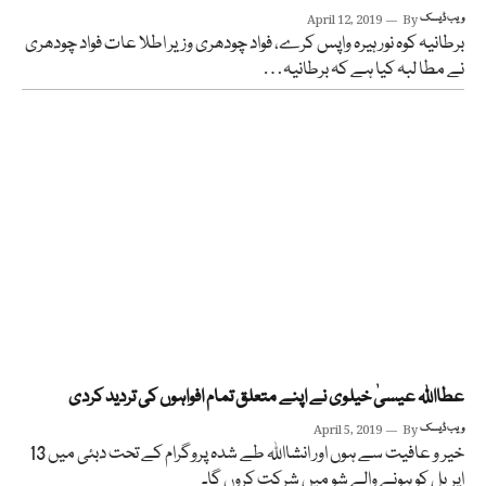
ویب ڈیسک
By
April 12, 2019
برطانیہ کوہ نور ہیرہ واپس کرے، فواد چودھری وزیر اطلا عات فواد چودھری
نے مطا لبہ کیا ہے کہ برطانیہ…
عطااللہ عیسیٰ خیلوی نے اپنے متعلق تمام افواہوں کی تردید کردی
ویب ڈیسک
By
April 5, 2019
خیر و عافیت سے ہوں اور انشااللہ طے شدہ پروگرام کے تحت دبئی میں 13
اپریل کو ہونے والے شو میں شرکت کروں گا۔