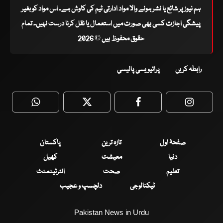
ہم نیوز پر شائع یا نشر ہونے والا مواد ادارتی ٹیم کی کاوش ہے۔ اس مواد کو بغیر
پیشگی اجازت کسی بھی صورت میں استعمال یا نقل کرنا درست نہیں۔ تمام
حقوق محفوظ ہیں © 2026
رابطہ کریں
پرائیویسی پالیسی
WhatsApp
Twitter
Facebook
Faceboo
صفحۂ اول
تازہ ترین
پاکستان
دنیا
معیشت
کھیل
تعلیم
صحت
انٹرٹینمنٹ
ٹیکنالوجی
دلچسپ و عجیب
Pakistan News in Urdu