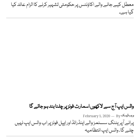
معطل کیے جانے والے اکاؤنٹس پر حکومتی تشہیر کرنے کا الزام عائد کیا
گیا ہے۔
واٹس ایپ آج سے لاکھوں اسمارٹ فونز پر چلنا بند ہو جائے گا
ویب ڈیسک
By
February 1, 2020
پرانے آپریٹنگ سسٹمز والے اینڈرائڈ اور ایپل فونز پر اب واٹس ایپ نہیں
چلے گا، واٹس ایپ انتظامیہ