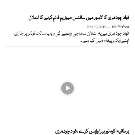
فواد چودھری کا لاہور میں سائنس میوزیم قائم کرنے کا اعلان
ویب ڈیسک
By
May 30, 2019
فواد چودھری نے یہ اعلان سماجی رابطے کی ویب سائٹ ٹوئٹر پر جاری
اپنے ایک پیغام میں کیا ہے ۔
برطانیہ کوہ نور ہیرا واپس کرے، فواد چودھری