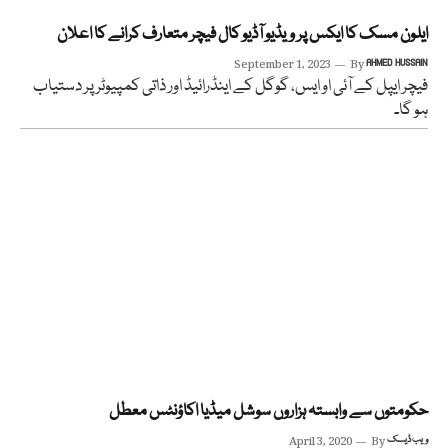
ایلون مسک کا ایکس پر ویڈیو آڈیو کال فیچر متعارف کرانے کا اعلان
September 1, 2023
By
AHMED HUSSAIN
فیچر ایپل کے آئی او ایس، گوگل کے اینڈرائیڈ اور ذاتی کمپیوٹر پر دستیاب
ہو گا۔
حکومتوں سے وابستہ ہزاروں سوشل میڈیا اکاؤنٹس معطل
ویب ڈیسک
By
April 3, 2020