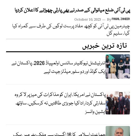
پی ٹی آئی ضلع میانوالی کے صدر نے بھی پارٹی چھوڑنے کا اعلان کردیا
October 10, 2023
By
FAISAL ZAHEER
چیئرمین پی ٹی آئی کو کچھ مفاد پرست لوگوں کی طرف سے گمراہ کیا
گیا، سلیم گل
تازہ ترین خبریں
انٹرنیشنل نیوکلیئر سائنس اولمپیاڈ 2026، پاکستان نے
ایک گولڈ اور دو سلور میڈلز جیت لیے
پاکستان نے امریکا، ایران کو مذاکرات کی میز پر لا کر وہ
سفارتی کردار اداکیا جو بڑی طاقتیں نہ کرسکیں، ساؤتھ
ایشین وائسز
جماعت اسلامی کا 16 اگست سے ملک بھر میں بیک