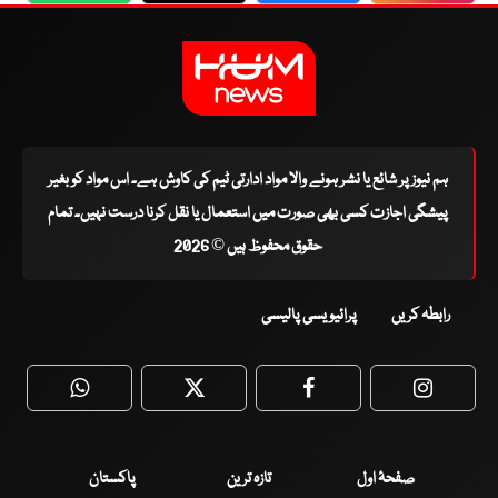
ہم نیوز پر شائع یا نشر ہونے والا مواد ادارتی ٹیم کی کاوش ہے۔ اس مواد کو بغیر
پیشگی اجازت کسی بھی صورت میں استعمال یا نقل کرنا درست نہیں۔ تمام
حقوق محفوظ ہیں © 2026
رابطہ کریں
پرائیویسی پالیسی
WhatsApp
Twitter
Facebook
Faceboo
صفحۂ اول
تازہ ترین
پاکستان