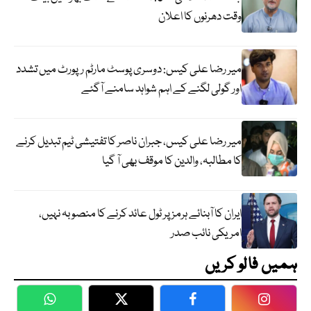
وقت دھرنوں کا اعلان
میر رضا علی کیس: دوسری پوسٹ مارٹم رپورٹ میں تشدد
اور گولی لگنے کے اہم شواہد سامنے آگئے
میر رضا علی کیس، جبران ناصر کا تفتیشی ٹیم تبدیل کرنے
کا مطالبہ، والدین کا موقف بھی آ گیا
ایران کا آبنائے ہرمز پر ٹول عائد کرنے کا منصوبہ نہیں،
امریکی نائب صدر
ہمیں فالو کریں
WhatsApp
Twitter
Facebook
Faceboo