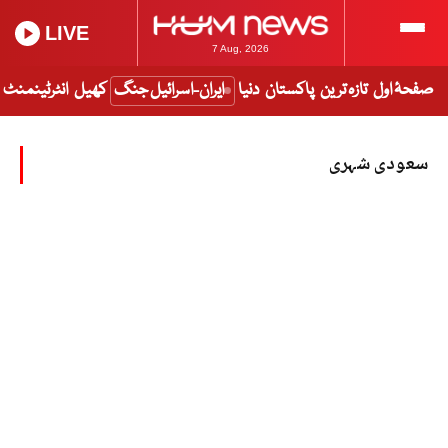
LIVE
7 Aug, 2026
صفحۂ اول
تازہ ترین
پاکستان
دنیا
ایران-اسرائیل جنگ
کھیل
انٹرٹینمنٹ
سعودی شہری