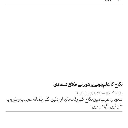
نکاح کا علم ہونے پر شوہر نے طلاق دے دی
ویب ڈیسک
By
October 3, 2021
سعودی عرب میں نکاح کے وقت دلہا اور دلہن کے اہلخانہ عجیب و غریب
شرطیں رکھتے ہیں۔