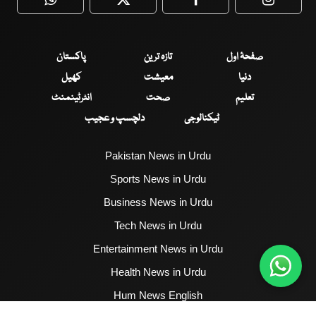
WhatsApp
Twitter
Facebook
Faceboo
صفحۂ اول
تازہ ترین
پاکستان
دنیا
معیشت
کھیل
تعلیم
صحت
انٹرٹینمنٹ
ٹیکنالوجی
دلچسپ و عجیب
Pakistan News in Urdu
Sports News in Urdu
Business News in Urdu
Tech News in Urdu
Entertainment News in Urdu
Health News in Urdu
Hum News English