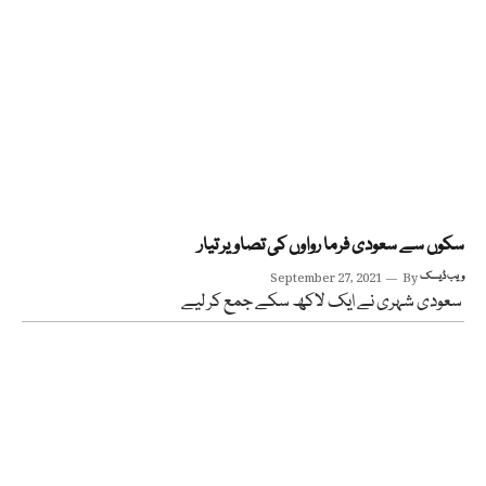
سکوں سے سعودی فرما رواوں کی تصاویر تیار
ویب ڈیسک
By
September 27, 2021
سعودی شہری نے ایک لاکھ سکے جمع کر لیے