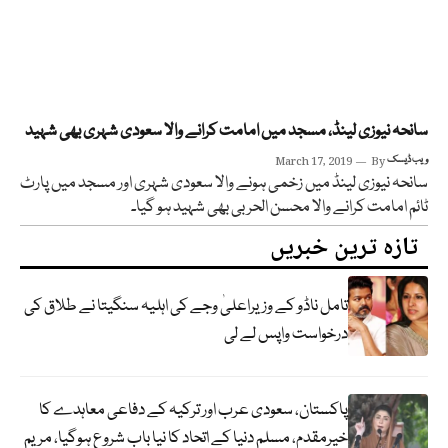
سانحہ نیوزی لینڈ، مسجد میں امامت کرانے والا سعودی شہری بھی شہید
ویب ڈیسک
By
March 17, 2019
سانحہ نیوزی لینڈ میں زخمی ہونے والا سعودی شہری اور مسجد میں پارٹ
ٹائم امامت کرانے والا محسن الحربی بھی شہید ہو گیا۔
تازہ ترین خبریں
تامل ناڈو کے وزیراعلیٰ وجے کی اہلیہ سنگیتا نے طلاق کی
درخواست واپس لے لی
پاکستان، سعودی عرب اور ترکیہ کے دفاعی معاہدے کا
خیرمقدم، مسلم دنیا کے اتحاد کا نیا باب شروع ہوگیا، مریم