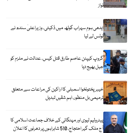
نواز
ایدھی ہوم سہراب گوٹھ میں ڈکیتی، وزیراعلیٰ سندھ نے
نوٹس لے لیا
گروپ کیپٹن عاصم طارق قتل کیس، عدالت نے ملزم کو
جیل بھیج دیا
خیبرپختونخوا اسمبلی کا اراکین کی مراعات سے متعلق
ترمیمی بل منظور، اہم شقیں تبدیل
پیٹرولیم لیوی اور مہنگائی کے خلاف جماعت اسلامی کا
آج ملک گیر احتجاج، 510 شاہراہوں پر دھرنوں کا اعلان