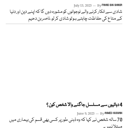
July 13, 2023
By
FAHAD BIN SHAKIR
شادی سے انکار کرنے والے نوجوانوں کو مشورہ دوں گا کہ اپنے دین اور دنیا
کے متاع کی حفاظت چاہتے ہو تو شادی کر لو، ناصر بن دحیم
4 دہائیوں سے مسلسل جاگنے والا شخص کون ؟
June 9, 2023
By
AHMED HUSSAIN
70 سالہ شخص نے کہا کہ وہ ذہنی طور پر کسی بھی قسم کی بیماری میں
مبتلا نہیں۔