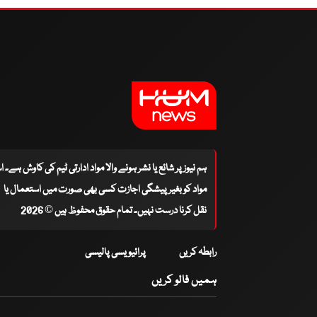
ہم نیوز پر شائع یا نشر ہونے والا مواد ادارتی ٹیم کی کاوش ہے۔ 
مواد کو بغیر پیشگی اجازت کسی بھی صورت میں استعمال یا
نقل کرنا درست نہیں۔ تمام حقوق محفوظ ہیں © 2026
رابطہ کریں
پرائیویسی پالیسی
ہمیں فالو کریں