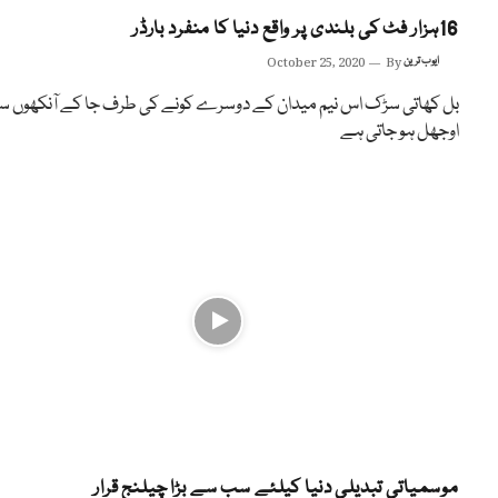
16ہزار فٹ کی بلندی پر واقع دنیا کا منفرد بارڈر
ایوب ترین
By
October 25, 2020
بل کھاتی سڑک اس نیم میدان کے دوسرے کونے کی طرف جا کے آنکھوں 
اوجھل ہو جاتی ہے
موسمیاتی تبدیلی دنیا کیلئے سب سے بڑا چیلنج قرار