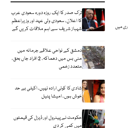
ترک صدر کا ایک روزہ دورہ سعودی عرب
کا اعلان، سعودی ولی عہد اور وزیراعظم
اری میں
شہباز شریف سے اہم ملاقات کریں گے
دمشق کے نواحی علاقے جرمانہ میں
منی بس میں دھماکہ، 2 افراد جاں بحق،
متعدد زخمی
شادی کا کوئی ارادہ نہیں، اکیلی بے حد
خوش ہوں، امیشا پٹیل
حکومت نے پیٹرول اور ڈیزل کی قیمتوں
میں کمی کر دی