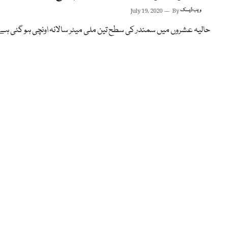
ویب ڈیسک
By
July 19, 2020
حالیہ عشروں میں سمندر کی سطح تین ملی میٹر سالانہ اونچی ہو گئی ہے