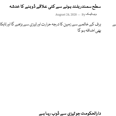
سطح سمندر بلند ہونے سے کئی علاقے ڈوبنے کا خدشہ
ویب ڈیسک
By
August 24, 2020
سے
برف کے خاتمے سے زمین کا درجہ حرارت اور تیزی سے بڑھے گا اور تابک
بھی اضافہ ہو گا
دارالحکومت جو تیزی سے ڈوب رہا ہے