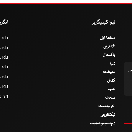
نیوز کیٹیگریز
انگر
صفحۂ اول
Urdu
تازہ ترین
Urdu
پاکستان
Urdu
دنیا
Urdu
اس
معیشت
Urdu
کھیل
Urdu
تعلیم
lish
صحت
انٹرٹینمنٹ
ٹیکنالوجی
دلچسپ و عجیب