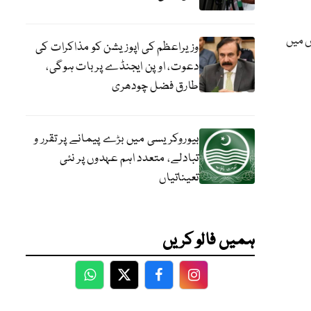
ں میں
وزیراعظم کی اپوزیشن کو مذاکرات کی
دعوت، اوپن ایجنڈے پر بات ہوگی،
طارق فضل چودھری
بیوروکریسی میں بڑے پیمانے پر تقرر و
تبادلے، متعدد اہم عہدوں پر نئی
تعیناتیاں
ہمیں فالو کریں
WhatsApp
Twitter
Facebook
Facebook