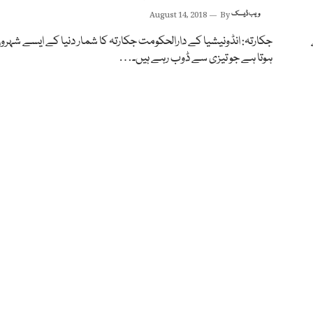
ویب ڈیسک
By
August 14, 2018
جکارتہ: انڈونیشیا کے دارالحکومت جکارتہ کا شمار دنیا کے ایسے شہرو
ہوتا ہے جو تیزی سے ڈوب رہے ہیں۔…