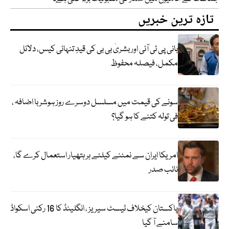
تازہ ترین خبریں
بانی پی ٹی آئی اور بشریٰ بی بی کی قیدِ تنہائی کیس، دلائل
مکمل، فیصلہ محفوظ
سونے کی قیمت میں مسلسل دوسرے روز ہوشربا اضافہ ،
فی تولہ کتنے کا ہو گیا؟
امریکا ایران سے نمٹنے کیلئے ہر ہتھیار استعمال کرے گا،
نائب صدر
پاکستان کیخلاف ٹیسٹ سیریز ، انگلینڈ کا 16 رکنی اسکواڈ
سامنے آ گیا