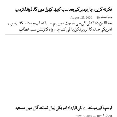
فکر نہ کریں، چار نومبر کے بعد سب کچھ کھول دوں گا۔ ڈونلڈ ٹرمپ
ویب ڈیسک
By
August 25, 2020
مخالفین دھاندلی کی ہی صورت میں ہم سے انتخاب جیت سکتے ہیں۔،
امریکی صدر کا ری پبلکن پارٹی کے چار روزہ کنونشن سے خطاب
ٹرمپ کے مواخذے کی قرارداد امریکی ایوان نمائندگان میں مسترد
ویب ڈیسک
By
July 18, 2019