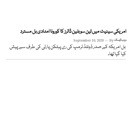
امریکی سینیٹ میں تین سو بلین ڈالرز کا کورونا امدادی بل مسترد
ویب ڈیسک
By
September 10, 2020
بل امریکہ کے صدر ڈونلڈ ٹرمپ کی ری پبلکن پارٹی کی طرف سے پیش
کیا گیا تھا۔