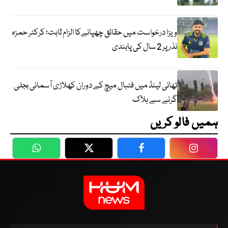
ویزا درخواست میں حقائق چھپانےکا الزام ثابت؛ کرکٹر حمزہ
نذر پر 2 سال کی پابندی
تھائی لینڈ میں فٹبال میچ کے دوران کھلاڑی آسمانی بجلی
گرنے سے ہلاک
ہمیں فالو کریں
WhatsApp
Twitter
Facebook
Faceboo