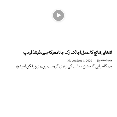
انتخابی نتائج کا عمل اچانک رک جانا دھوکہ ہے، ڈونلڈ ٹرمپ
ویب ڈیسک
By
November 4, 2020
ہم کامیابی کا جشن منانے کی تیاری کر رہے ہیں، ری پبلکن امیدوار