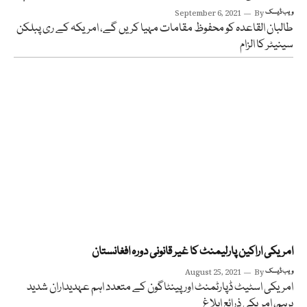
ویب ڈیسک
By
September 6, 2021
طالبان القاعدہ کو محفوظ مقامات مہیا کریں گے، امریکہ کے ری پبلکن
سینیٹر کا الزام
امریکی اراکین پارلیمنٹ کا غیر قانونی دورہ افغانستان
ویب ڈیسک
By
August 25, 2021
امریکی اسٹیٹ ڈپارٹمنٹ اور پینٹاگون کے متعدد اہم عہدیداران شدید
برہم، امریکی ذرائع ابلاغ