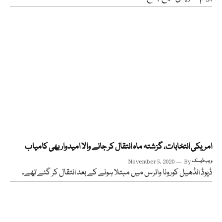
امریکی انتخابات، گزشتہ ماہ انتقال کر جانے والا امیدوار بھی کامیاب
ویب ڈیسک
By
November 5, 2020
ڈیوڈ انڈھیل کورونا وائرس میں مبتلا ہونے کے بعد انتقال کر گئے تھے۔