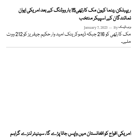
ریپبلکن رہنما کیون مک کارتھی15 بار ووٹنگ کے بعد امریکی ایوان
نمائندگان کے اسپیکر منتخب
ویب ڈیسک
By
January 7, 2023
مک کارتھی کو 216 جبکہ ڈیموکریٹک امید وار حکیم جیفریز کو 212 ووٹ
ملے۔
امریکی افواج کو افغانستان میں واپس جانا پڑے گا، سینیٹر لنزے گراہم