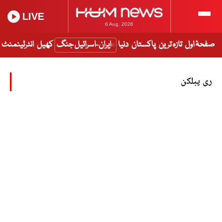
LIVE
6 Aug, 2026
صفحۂ اول
تازہ ترین
پاکستان
دنیا
ایران-اسرائیل جنگ
کھیل
انٹرٹینمنٹ
ری پبلکن