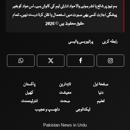
ہم نیوز پر شائع یا نشر ہونے والا مواد ادارتی ٹیم کی کاوش ہے۔ اس مواد کو بغیر
پیشگی اجازت کسی بھی صورت میں استعمال یا نقل کرنا درست نہیں۔ تمام
حقوق محفوظ ہیں © 2026
رابطہ کریں
پرائیویسی پالیسی
WhatsApp
Twitter
Facebook
Faceboo
صفحۂ اول
تازہ ترین
پاکستان
دنیا
معیشت
کھیل
تعلیم
صحت
انٹرٹینمنٹ
ٹیکنالوجی
دلچسپ و عجیب
Pakistan News in Urdu