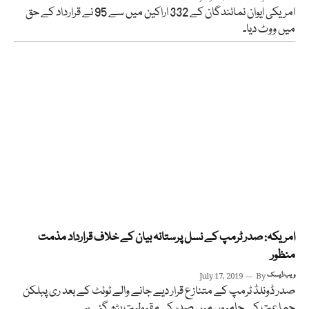
امریکی ایوان نمائندگان کے 332 اراکین میں سے 95 نے قرارداد کے حق
میں ووٹ دیا۔
امریکہ: صدر ٹرمپ کے نسل پرستانہ بیان کے خلاف قرارداد مذمت
منظور
ویب ڈیسک
By
July 17, 2019
صدر ڈونلڈ ٹرمپ کے متنازع قرار دیے جانے والے ٹوئٹ کے بعد ری پبلکن
جماعت کے حامیوں میں صدر کی مقبولیت بڑھ گئی ہے۔