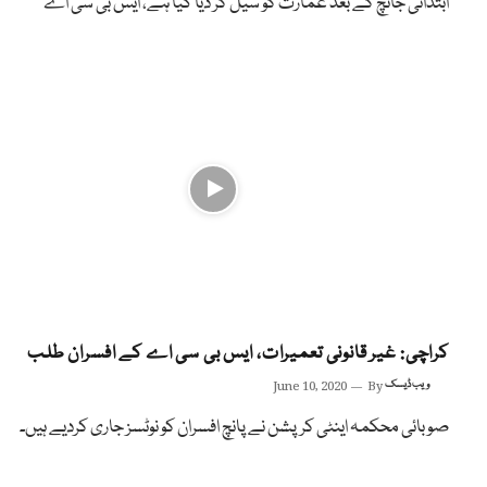
ابتدائی جانچ کے بعد عمارت کو سیل کر دیا گیا ہے، ایس بی سی اے
کراچی: غیر قانونی تعمیرات، ایس بی سی اے کے افسران طلب
ویب ڈیسک
By
June 10, 2020
صوبائی محکمہ اینٹی کرپشن نے پانچ افسران کو نوٹسز جاری کردیے ہیں۔