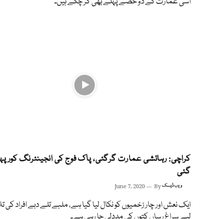
اسی عمارت کے دو حصے پہلے بھی گر چکے ہیں۔
کراچی: رہائشی عمارت گرگئی، پاک فوج کی انجینئرنگ کور پہ
گئی
ویب ڈیسک
By
June 7, 2020
ایک نعش اور چار زخمیوں کو نکال لیا گیا ہے، ملبے تلے دبے افراد کی 
لیے سراغ رساں کتوں کی مددلی جا رہی ہے۔