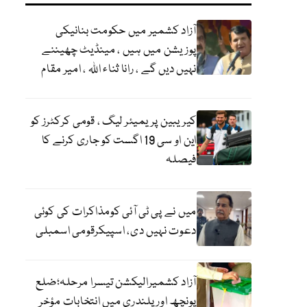
آزاد کشمیر میں حکومت بنانیکی
پوزیشن میں ہیں ، مینڈیٹ چھیننے
نہیں دیں گے ، رانا ثناء اللہ ، امیر مقام
کیریبین پریمیئر لیگ ، قومی کرکٹرز کو
این او سی 19 اگست کو جاری کرنے کا
فیصلہ
میں نے پی ٹی آئی کومذاکرات کی کوئی
دعوت نہیں دی، اسپیکرقومی اسمبلی
آزاد کشمیرالیکشن تیسرا مرحلہ؛ضلع
پونچھ اور پلندری میں انتخابات مؤخر