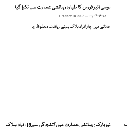
روسی ائیر فورس کا طیارہ رہائشی عمارت سے ٹکرا گیا
ویب ڈیسک
By
October 18, 2022
حادثے میں چار افراد ہلاک ہوئے ، پائلٹ محفوظ رہا
نیویارک: رہائشی عمارت میں آتشزدگی سے19 افراد ہلاک