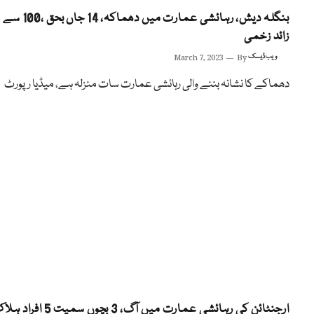
بنگلہ دیش، رہائشی عمارت میں دھماکہ، 14 جاں بحق ،100 سے
زائد زخمی
ویب ڈیسک
By
March 7, 2023
دھماکے کا نشانہ بننے والی رہائشی عمارت سات منزلہ ہے، میڈیا رپورٹ
ارجنٹائن کی رہائشی عمارت میں آگ، 3 بچوں سمیت 5 افراد ہلاک