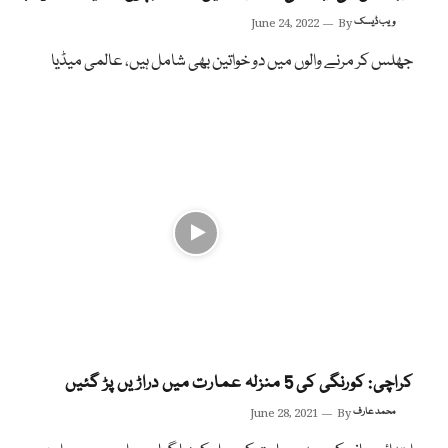
ویب ڈیسک
By
June 24, 2022
جھلس کر مرنے والوں میں دو خواتین بھی شامل ہیں، عالمی میڈیا
کراچی: کورنگی کی 5 منزلہ عمارت میں دراڑیں پڑ گئیں
محمد عارف
By
June 28, 2021