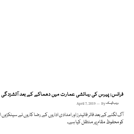
فرانس: پیرس کی رہائشی عمارت میں دھماکے کے بعد آتشزدگی
ویب ڈیسک
By
April 7, 2019
آگ لگنے کے بعد فائر فائیٹرز اور امدادی اداروں کے رضا کاروں نے سینکڑوں اف
کو محفوظ مقام پر منتقل کیا ہے۔