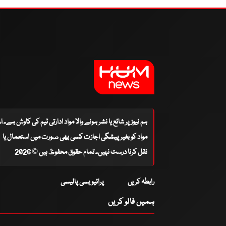
ہم نیوز پر شائع یا نشر ہونے والا مواد ادارتی ٹیم کی کاوش ہے۔ 
مواد کو بغیر پیشگی اجازت کسی بھی صورت میں استعمال یا
نقل کرنا درست نہیں۔ تمام حقوق محفوظ ہیں © 2026
رابطہ کریں
پرائیویسی پالیسی
ہمیں فالو کریں