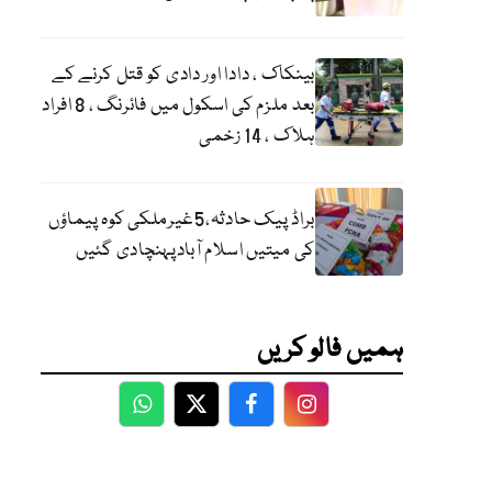
بینکاک ، دادا اور دادی کو قتل کرنے کے
بعد ملزم کی اسکول میں فائرنگ ، 8 افراد
ہلاک ، 14 زخمی
براڈ پیک حادثہ،5غیرملکی کوہ پیماؤں
کی میتیں اسلام آبادپہنچادی گئیں
ہمیں فالو کریں
WhatsApp
Twitter
Facebook
Facebook