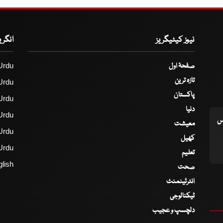
نیوز کیٹیگریز
انگر
صفحۂ اول
Urdu
تازہ ترین
Urdu
پاکستان
Urdu
دنیا
Urdu
اس
معیشت
Urdu
کھیل
Urdu
تعلیم
lish
صحت
انٹرٹینمنٹ
ٹیکنالوجی
دلچسپ و عجیب