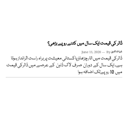
ڈالر کی قیمت ایک سال میں کتنے روپے بڑھی؟
غیاث الدین
By
June 11, 2020
ڈالرکی قیمت میں اتارچڑھاؤ پاکستانی معیشت پربراہ راست اثرانداز ہوتا
ہے۔ ایک سال کے دوران صرف لاک ڈاون کے عرصے میں ڈالرکی قیمت
میں 10 روپےتک اضافہ ہوا