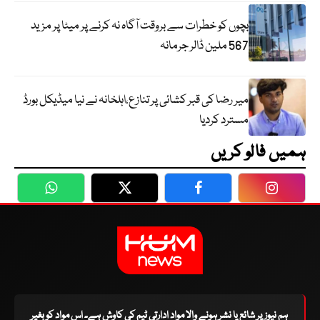
بچوں کو خطرات سے بروقت آگاہ نہ کرنے پر میٹا پر مزید
567 ملین ڈالر جرمانہ
میر رضا کی قبر کشائی پر تنازع،اہلخانہ نے نیا میڈیکل بورڈ
مسترد کردیا
ہمیں فالو کریں
WhatsApp
Twitter
Facebook
Faceboo
ہم نیوز پر شائع یا نشر ہونے والا مواد ادارتی ٹیم کی کاوش ہے۔ اس مواد کو بغیر