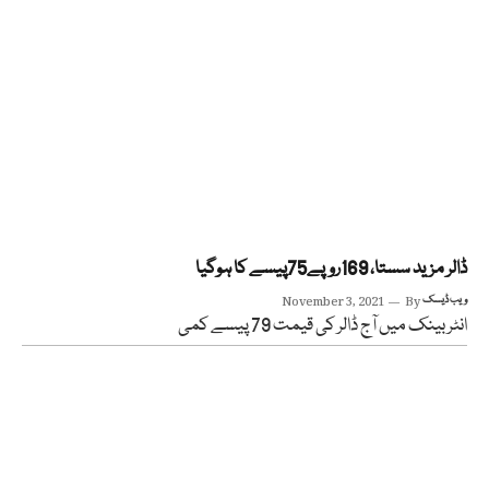
ڈالر مزید سستا، 169روپے75پیسے کا ہوگیا
ویب ڈیسک
By
November 3, 2021
انٹربینک میں آج ڈالر کی قیمت 79 پیسے کمی