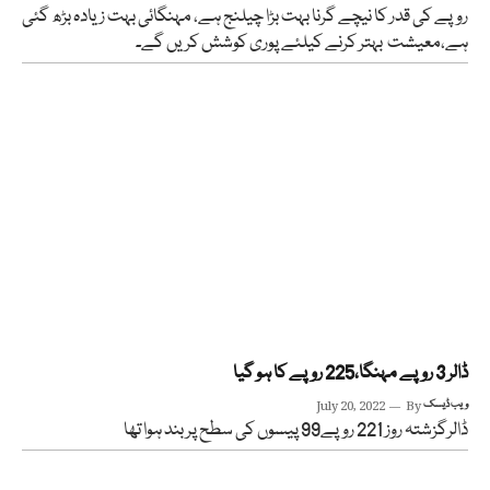
روپے کی قدر کا نیچے گرنا بہت بڑا چیلنج ہے، مہنگائی بہت زیادہ بڑھ گئی
ہے،معیشت بہتر کرنے کیلئے پوری کوشش کریں گے۔
ڈالر 3 روپے مہنگا،225 روپے کا ہو گیا
ویب ڈیسک
By
July 20, 2022
ڈالرگزشتہ روز 221 روپے99 پیسوں کی سطح پربند ہوا تھا