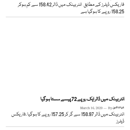
فاریکس ڈیلرز کے مطابق انٹر بینک میں ڈالر 158.42 سے کم ہوکر
158.25 روپے کا ہوگیا ہے
انٹر بینک میں ڈالر ایک روپے 72 پیسے سستا ہوگیا
غیاث الدین
By
March 16, 2020
انٹر بینک میں ڈالر 158.97 سے گر کر 157.25 روپے کا ہوگیا ،فاریکس
ڈیلرز