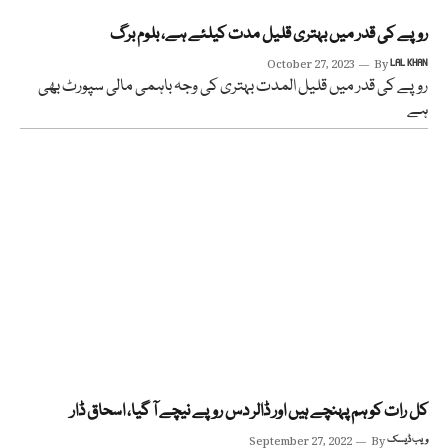
روپے کی قدر میں بہتری قلیل مدت کیلئے ہے، بلوم برگ
October 27, 2023
By
LAL KHAN
روپے کی قدر میں قلیل المدت بہتری کی وجہ باہمی مالی سپورٹ بھی
ہے
کل رات کو ہم پہنچے ہیں اور ڈالر دس روپے نیچے آ گیا، اسحاق ڈار
ویب ڈیسک
By
September 27, 2022