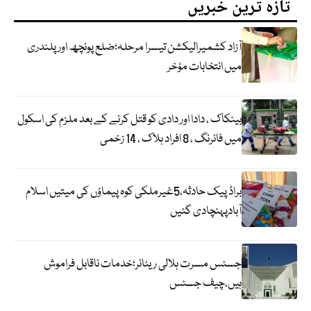
تازہ ترین خبریں
آزاد کشمیرالیکشن تیسرا مرحلہ؛ضلع پونچھ اور پلندری
میں انتخابات مؤخر
بینکاک ، دادا اور دادی کو قتل کرنے کے بعد ملزم کی اسکول
میں فائرنگ ، 8 افراد ہلاک ، 14 زخمی
براڈ پیک حادثہ،5غیرملکی کوہ پیماؤں کی میتیں اسلام
آبادپہنچادی گئیں
جسٹس مسرت ہلالی ریٹائر؛خدمات ناقابل فراموش
ہیں،چیف جسٹس