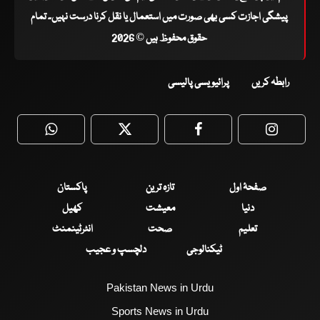
پیشگی اجازت کسی بھی صورت میں استعمال یا نقل کرنا درست نہیں۔ تمام
حقوق محفوظ ہیں © 2026
رابطہ کریں
پرائیویسی پالیسی
WhatsApp
Twitter
Facebook
Faceboo
صفحۂ اول
تازہ ترین
پاکستان
دنیا
معیشت
کھیل
تعلیم
صحت
انٹرٹینمنٹ
ٹیکنالوجی
دلچسپ و عجیب
Pakistan News in Urdu
Sports News in Urdu