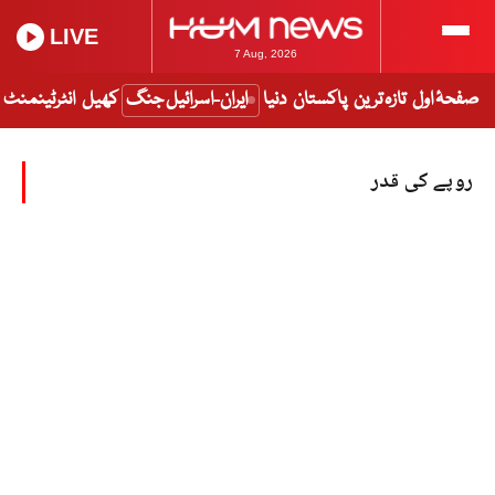
LIVE
7 Aug, 2026
صفحۂ اول
تازہ ترین
پاکستان
دنیا
ایران-اسرائیل جنگ
کھیل
انٹرٹینمنٹ
روپے کی قدر