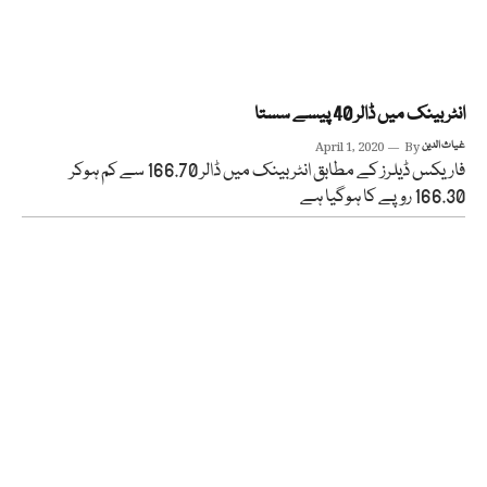
انٹربینک میں ڈالر 40 پیسے سستا
غیاث الدین
By
April 1, 2020
فاریکس ڈیلرز کے مطابق انٹربینک میں ڈالر 166.70 سے کم ہوکر
166.30 روپے کا ہوگیا ہے