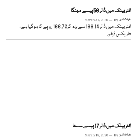
انٹر بینک میں ڈالر 56 پیسے مہنگا
غیاث الدین
By
March 31, 2020
انٹر بینک میں ڈالر 166.14 سے بڑھ کر166.70 روپے کا ہوگیا ہے،
فاریکس ڈیلرز
انٹر بینک میں ڈالر 17 پیسے سستا
غیاث الدین
By
March 18, 2020