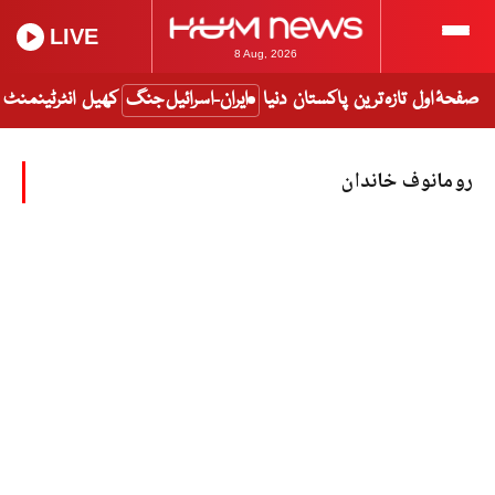
LIVE
8 Aug, 2026
صفحۂ اول
تازہ ترین
پاکستان
دنیا
ایران-اسرائیل جنگ
کھیل
انٹرٹینمنٹ
رومانوف خاندان