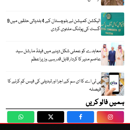
الیکشن کمیشن نے بلوچستان کے 4 بلدیاتی حلقوں میں 9
اگست کی پولنگ ملتوی کردی
معاہدے کو عملی شکل دینے میں فیلڈ مارشل سید
عاصم منیر کا کردار قابل قدر ہے، وزیراعظم
پی ٹی اے کا ای سم کے اجرا اور تبدیلی کی فیس کم کرنے کا
فیصلہ
ہمیں فالو کریں
WhatsApp
Twitter
Facebook
Faceboo