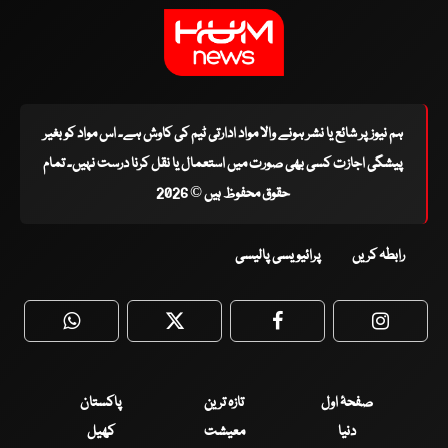
ہم نیوز پر شائع یا نشر ہونے والا مواد ادارتی ٹیم کی کاوش ہے۔ اس مواد کو بغیر
پیشگی اجازت کسی بھی صورت میں استعمال یا نقل کرنا درست نہیں۔ تمام
حقوق محفوظ ہیں © 2026
رابطہ کریں
پرائیویسی پالیسی
WhatsApp
Twitter
Facebook
Faceboo
صفحۂ اول
تازہ ترین
پاکستان
دنیا
معیشت
کھیل