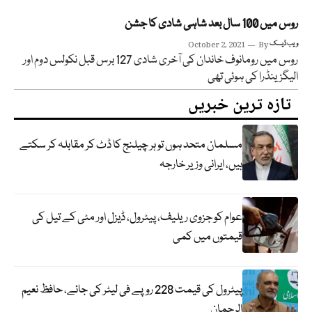
روس میں 100 سال بعد شاہی شادی کا جشن
ویب ڈیسک
By
October 2, 2021
روس میں رومانوف خاندان کی آخری شادی 127 برس قبل نکولس دوم اور
الیگزینڈرا کی ہوئی تھی
تازہ ترین خبریں
مسلمان متحد ہوں تو ہر چیلنج کا ڈٹ کر مقابلہ کر سکتے
ہیں، ایرانی وزیر خارجہ
عوام کو جزوی ریلیف، پیٹرول، ڈیزل اور مٹی کے تیل کی
قیمتوں میں کمی
پیٹرول کی قیمت 228 روپے فی لیٹر کی جائے، حافظ نعیم
الرحمان