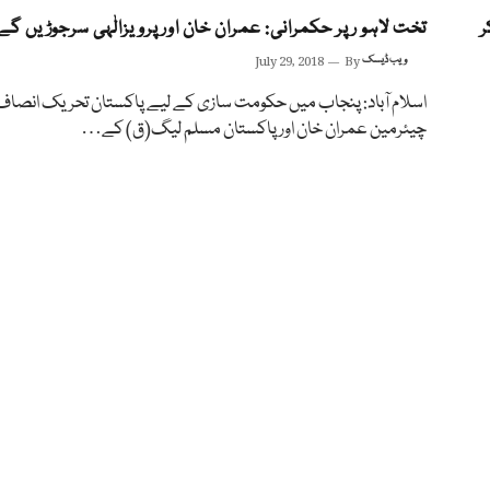
ر
تخت لاہو ر پر حکمرانی: عمران خان اور پرویزالٰہی سرجوڑیں گے
ویب ڈیسک
By
July 29, 2018
اسلام آباد: پنجاب میں حکومت سازی کے لیے پاکستان تحریک انصا
چیئرمین عمران خان اور پاکستان مسلم لیگ(ق) کے…