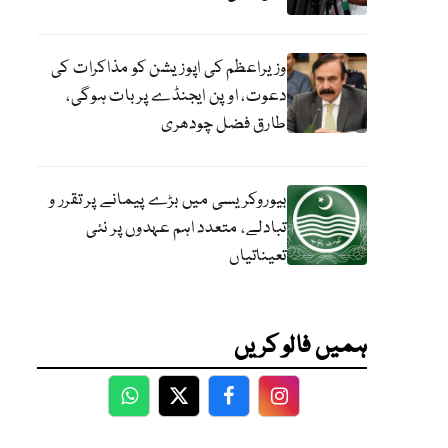
وزیراعظم کی اپوزیشن کو مذاکرات کی
دعوت، اوپن ایجنڈے پر بات ہوگی،
طارق فضل چودھری
بیوروکریسی میں بڑے پیمانے پر تقرر و
تبادلے، متعدد اہم عہدوں پر نئی
تعیناتیاں
ہمیں فالو کریں
WhatsApp
Twitter
Facebook
Facebook