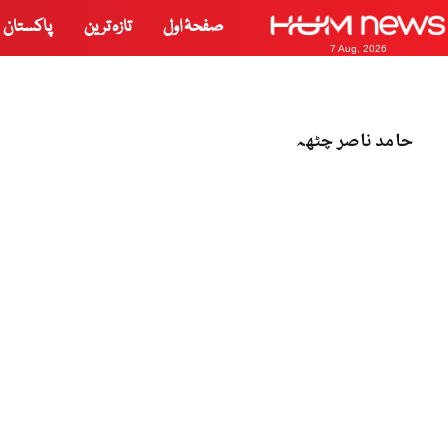
صفحۂ اول
تازہ ترین
پاکستان
7 Aug, 2026
حامد ناصر چٹھہ