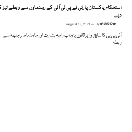
استحکام پاکستان پارٹی نے پی ٹی آئی کے رہنماوں سے رابطے تیز ک
دیے
August 19, 2023
By
ARSHAD KHAN
آئی پی پی کا سابق وزیر قانون پنجاب راجہ بشارت اور حامد ناصر چٹھہ سے
رابطہ