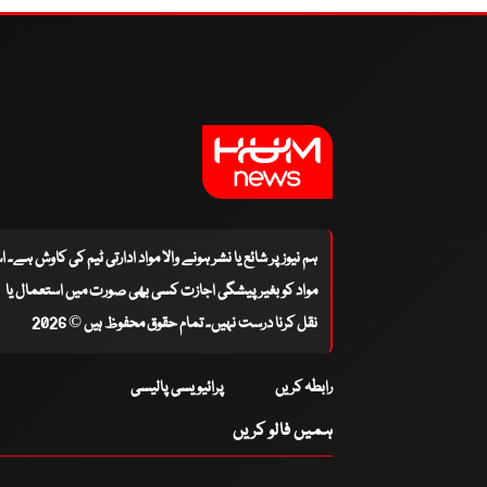
ہم نیوز پر شائع یا نشر ہونے والا مواد ادارتی ٹیم کی کاوش ہے۔ 
مواد کو بغیر پیشگی اجازت کسی بھی صورت میں استعمال یا
نقل کرنا درست نہیں۔ تمام حقوق محفوظ ہیں © 2026
رابطہ کریں
پرائیویسی پالیسی
ہمیں فالو کریں