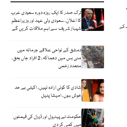
ترک صدر کا ایک روزہ دورہ سعودی عرب
کا اعلان، سعودی ولی عہد اور وزیراعظم
ف کے
شہباز شریف سے اہم ملاقات کریں گے
دمشق کے نواحی علاقے جرمانہ میں
منی بس میں دھماکہ، 2 افراد جاں بحق،
متعدد زخمی
شادی کا کوئی ارادہ نہیں، اکیلی بے حد
خوش ہوں، امیشا پٹیل
حکومت نے پیٹرول اور ڈیزل کی قیمتوں
میں کمی کر دی