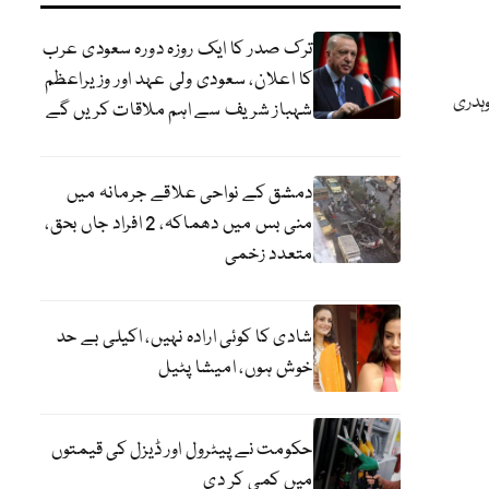
ترک صدر کا ایک روزہ دورہ سعودی عرب
کا اعلان، سعودی ولی عہد اور وزیراعظم
وہدری
شہباز شریف سے اہم ملاقات کریں گے
دمشق کے نواحی علاقے جرمانہ میں
منی بس میں دھماکہ، 2 افراد جاں بحق،
متعدد زخمی
شادی کا کوئی ارادہ نہیں، اکیلی بے حد
خوش ہوں، امیشا پٹیل
حکومت نے پیٹرول اور ڈیزل کی قیمتوں
میں کمی کر دی