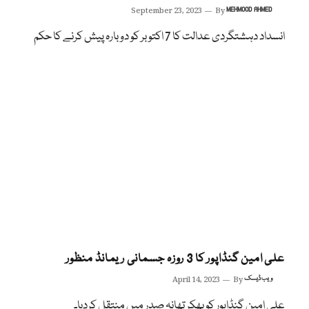
September 23, 2023
By
MEHMOOD AHMED
انسداد دہشتگردی عدالت کا 7 اکتوبر کو دوبارہ پیش کرنے کا حکم
علی امین گنڈاپور کا 3 روزہ جسمانی ریمانڈ منظور
ویب ڈیسک
By
April 14, 2023
علی امین گنڈاپور کو بھکر تھانہ صدر میں منتقل کردیا۔