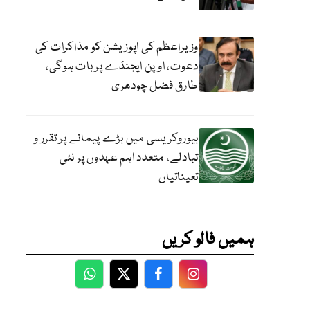
وزیراعظم کی اپوزیشن کو مذاکرات کی
دعوت، اوپن ایجنڈے پر بات ہوگی،
طارق فضل چودھری
بیوروکریسی میں بڑے پیمانے پر تقرر و
تبادلے، متعدد اہم عہدوں پر نئی
تعیناتیاں
ہمیں فالو کریں
WhatsApp
Twitter
Facebook
Facebook