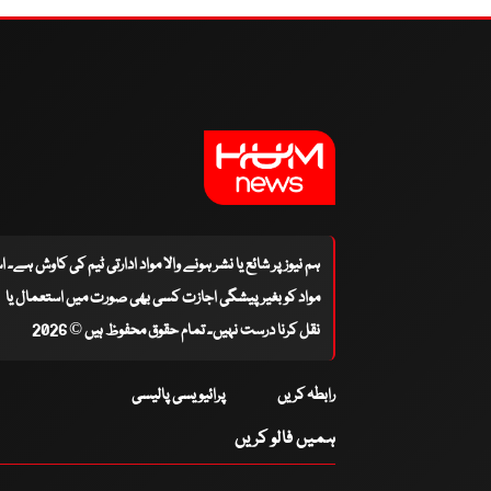
ہم نیوز پر شائع یا نشر ہونے والا مواد ادارتی ٹیم کی کاوش ہے۔ 
مواد کو بغیر پیشگی اجازت کسی بھی صورت میں استعمال یا
نقل کرنا درست نہیں۔ تمام حقوق محفوظ ہیں © 2026
رابطہ کریں
پرائیویسی پالیسی
ہمیں فالو کریں