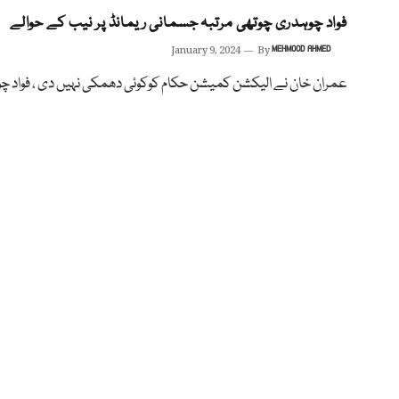
فواد چوہدری چوتھی مرتبہ جسمانی ریمانڈ پر نیب کے حوالے
January 9, 2024
By
MEHMOOD AHMED
عمران خان نے الیکشن کمیشن حکام کوکوئی دھمکی نہیں دی ، فواد چ