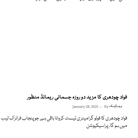
فواد چودھری کا مزید دو روزہ جسمانی ریمانڈ منظور
ویب ڈیسک
By
January 28, 2023
فواد چودھری کا فوٹو گرامیٹری ٹیسٹ کروانا باقی ہے جو پنجاب فرانزک لیب
میں ہو گا، پراسیکیوشن