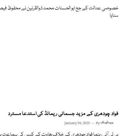
خصوصی عدالت کے جج ابو الحسنات محمد ذوالقرنین نے محفوظ فیص
سنایا
فواد چودھری کے مزید جسمانی ریمانڈ کی استدعا مسترد
ویب ڈیسک
By
January 30, 2023
پی ٹی آئی رہنما فواد چودھری کے خلاف بغاوت کے کیس کی سماعت ہ