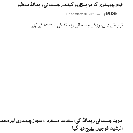
فواد چوہدری کا مزید6روز کیلئے جسمانی ریمانڈ منظور
December 30, 2023
By
LAL KHAN
نیب نے دس روز کے جسمانی ریمانڈ کی استدعا کی تھی
مزید جسمانی ریمانڈ کی استدعا مسترد ، اعجاز چوہدری اور محمو
الرشید کو جیل بھیج دیا گیا