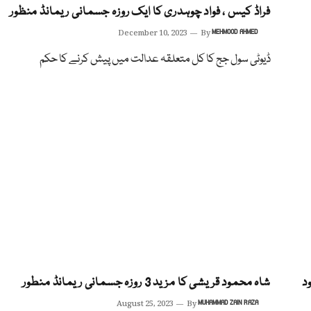
فراڈ کیس ، فواد چوہدری کا ایک روزہ جسمانی ریمانڈ منظور
December 10, 2023
By
MEHMOOD AHMED
ڈیوٹی سول جج کا کل متعلقہ عدالت میں پیش کرنے کا حکم
د
شاہ محمود قریشی کا مزید 3 روزہ جسمانی ریمانڈ منطور
August 25, 2023
By
MUHAMMAD ZAIN RAZA