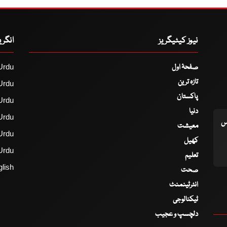
نیوز کیٹیگریز
انگر
صفحۂ اول
Urdu
تازہ ترین
Urdu
پاکستان
Urdu
دنیا
Urdu
اس
معیشت
Urdu
کھیل
Urdu
تعلیم
lish
صحت
انٹرٹینمنٹ
ٹیکنالوجی
دلچسپ و عجیب