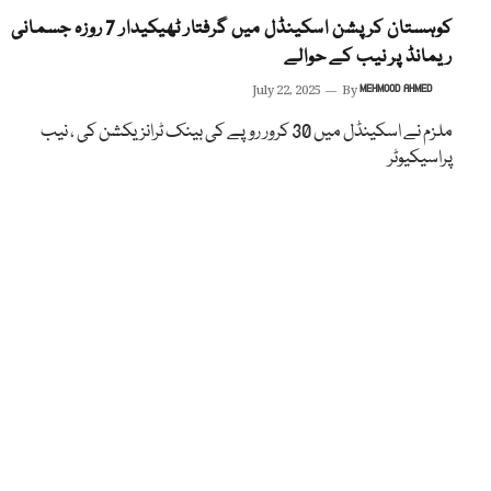
کوہستان کرپشن اسکینڈل میں گرفتار ٹھیکیدار 7 روزہ جسمانی
ریمانڈ پر نیب کے حوالے
July 22, 2025
By
MEHMOOD AHMED
ملزم نے اسکینڈل میں 30 کرور روپے کی بینک ٹرانزیکشن کی ، نیب
پراسیکیوٹر