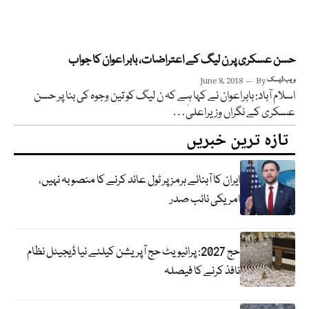
حسن عسکری پر ن لیگ کے اعتراضات، بابر اعوان کا جواب
ویب ڈیسک
By
June 8, 2018
اسلام آباد: بابراعوان نے کہا ہے کہ ن لیگ کو تین وجوہ کی بنا پر حسن
عسکری کے نگراں وزیراعلیٰ…
تازہ ترین خبریں
ایران کا آبنائے ہرمز پر ٹول عائد کرنے کا منصوبہ نہیں،
امریکی نائب صدر
حج 2027: پرائیویٹ حج آپریشن کیلئے نیا ڈیجیٹل نظام
نافذ کرنے کا فیصلہ