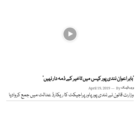
‘بابر اعوان نندی پور کیس میں تاخیر کے ذمہ دار نہیں‘
ویب ڈیسک
By
April 19, 2019
وزارت قانون نے نندی پور پاور پراجیکٹ کا ریکارڈ عدالت میں جمع کروادیا