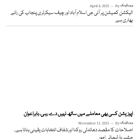
ویب ڈیسک
By
April 4, 2023
الیکشن کمیشن پر آئی جی اسلام آباد اور چیف سیکرٹری پنجاب کی رائے
بھاری ہے
اپوزیشن کسی بھی معاملے میں ساتھ نہیں دے رہی، بابراعوان
ویب ڈیسک
By
November 11, 2021
اصلاحات کا مقصد دھاندلی روکنا اورشفاف انتخابات یقینی بنانا ہے،
مشیر پارلیمانی امور