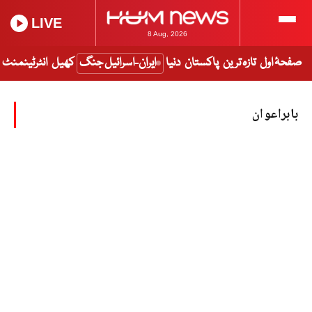
LIVE
8 Aug, 2026
صفحۂ اول
تازہ ترین
پاکستان
دنیا
ایران-اسرائیل جنگ
کھیل
انٹرٹینمنٹ
بابراعوان