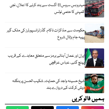
میٹرو بس سروس 11 اگست سے بند کرنے کا اعلان، نجی
کمپنی کا حتمی نوٹس
حکومت سے مذاکرات ناکام، گڈز ٹرانسپورٹرز کی ملک گیر
پہیہ جام ہڑتال شروع
ایران اور عمان آبنائے ہرمز سے متعلق معاہدے کے قریب
پہنچ گئے، عباس عراقچی
شیخ حسینہ واجد کی حمایت، شکیب الحسن پر بنگلہ
دیش کرکٹ کے دروازے بند
ہمیں فالو کریں