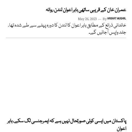
عمران خان کے قریبی ساتھی بابر اعوان لندن روانہ
May 26, 2023
By
HASNAT MUGHAL
خاندانی ذرائع کے مطابق بابر اعوان کا لندن کا دورہ پہلے سے طے شدہ تھا،
جلد واپس آجائیں گے۔
پاکستان میں ایسی کوئی صورتحال نہیں ہے کہ ایمرجنسی لگ سکے، بابر
اعوان