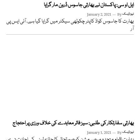
ایل او سی: پاکستان نے بھارتی جاسوس ڈرون مار گرایا
نیوز ڈیسک
By
January 2, 2021
بھارت کا جاسوس کواڈ کاپٹر چکوٹھی سیکٹر میں گرایا گیا ہے، آئی ایس پی
آر
بھارتی سفارتکار کی طلبی: سیز فائر معاہدے کی خلاف ورزی پر احتجاج
نیوز ڈیسک
By
January 1, 2021
بھارت اقوام متحدہ مبصر مشن کو صورتحال کا جائزہ لینے کی اجازت دے،