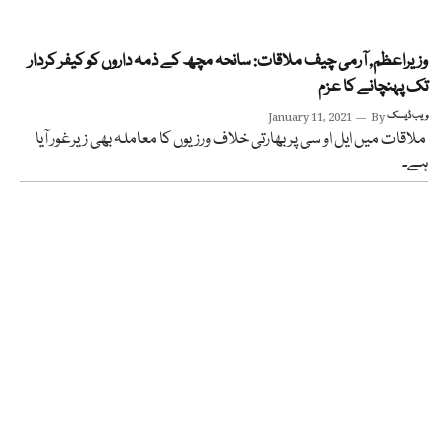
وزیراعظم, آرمی چیف ملاقات: سانحہ مچھ کے ذمہ داروں کو کیفر کردار
تک پہنچانے کا عزم
ویب ڈیسک
By
January 11, 2021
ملاقات میں ایل او سی پر بھارتی خلاف ورزیوں کا معاملہ بھی زیرغور آیا
ہے۔