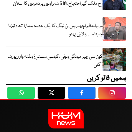
آج ملک گیر احتجاج، 510 شاہراہوں پر دھرنوں کا اعلان
وزیراعظم اچھے ہیں، ن لیگ کا ایک حصہ ہمارا اتحاد توڑنا
چاہتا ہے، بلاول بھٹو
کون سی چیز مہنگی ہوئی ،کونسی سستی؟ ہفتہ وار رپورٹ
آگئی
ہمیں فالو کریں
WhatsApp
Twitter
Facebook
Faceboo