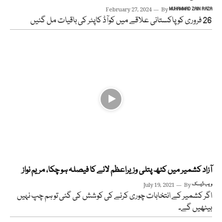
February 27, 2024
By
MUHAMMAD ZAIN RAZA
26 فروری کو پاکستانی علاقے میں کوآڈ کاپٹر کی باقیات مل گئیں
آزاد کشمیر میں کٹھ پتلی وزیراعظم لانے کا فیصلہ ہو چکا، مریم نواز
ویب ڈیسک
By
July 19, 2021
اگر کشمیر کے انتخابات چوری کرنے کی کوشش کی گئی تو ہم چپ نہیں
بیٹھیں گے۔