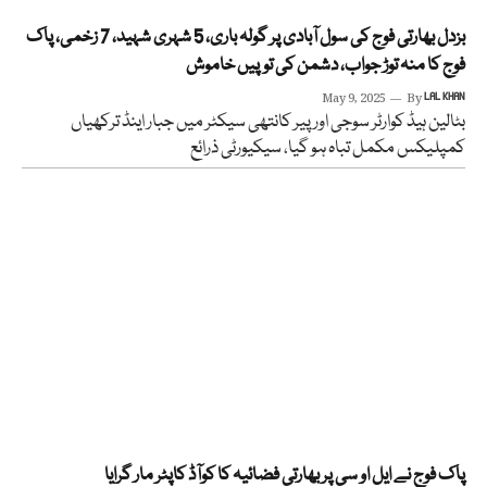
بزدل بھارتی فوج کی سول آبادی پر گولہ باری، 5 شہری شہید، 7 زخمی، پاک
فوج کا منہ توڑ جواب، دشمن کی توپیں خاموش
May 9, 2025
By
LAL KHAN
بٹالین ہیڈ کوارٹر سوجی اور پیر کانتھی سیکٹر میں جبار اینڈ ترکھیاں
کمپلیکس مکمل تباہ ہو گیا، سیکیورٹی ذرائع
پاک فوج نے ایل او سی پر بھارتی فضائیہ کا کوآڈ کاپٹر مار گرایا