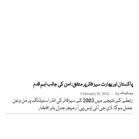
پاکستان اور بھارت سیز فائر پر متفق: امن کی جانب اہم قدم
ویب ڈیسک
By
February 25, 2021
رابطے کے نتیجے میں 2003 کے سیزفائر کی انڈر اسٹیڈنگ پر من وعن
عمل ہوگا، ڈی جی آئی ایس پی آر میجر جنرل بابر افتخار