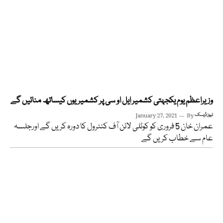
وزیراعظم یوم یکجہتی کشمیر ایل او سی پر کشمیریوں کیساتھ منائیں گے
نیوز ڈیسک
By
January 27, 2021
عمران خان 5 فروری کو کوٹلی لائن آف کنٹرول کا دورہ کریں گے اورجلسہ
عام سے خطاب کریں گے