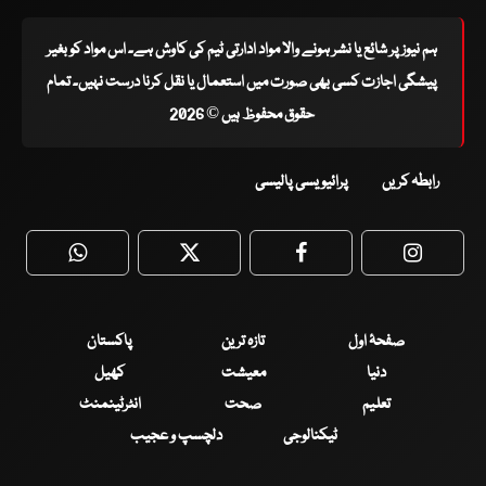
ہم نیوز پر شائع یا نشر ہونے والا مواد ادارتی ٹیم کی کاوش ہے۔ اس مواد کو بغیر
پیشگی اجازت کسی بھی صورت میں استعمال یا نقل کرنا درست نہیں۔ تمام
حقوق محفوظ ہیں © 2026
رابطہ کریں
پرائیویسی پالیسی
WhatsApp
Twitter
Facebook
Faceboo
صفحۂ اول
تازہ ترین
پاکستان
دنیا
معیشت
کھیل
تعلیم
صحت
انٹرٹینمنٹ
ٹیکنالوجی
دلچسپ و عجیب