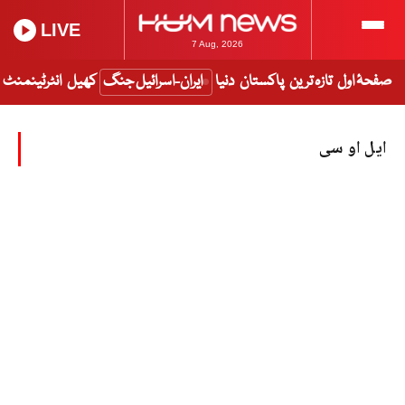
LIVE
7 Aug, 2026
صفحۂ اول
تازہ ترین
پاکستان
دنیا
ایران-اسرائیل جنگ
کھیل
انٹرٹینمنٹ
ایل او سی