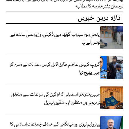
ترجمان دفتر خارجہ کا مطالبہ
تازہ ترین خبریں
ایدھی ہوم سہراب گوٹھ میں ڈکیتی، وزیراعلیٰ سندھ نے
نوٹس لے لیا
گروپ کیپٹن عاصم طارق قتل کیس، عدالت نے ملزم کو
جیل بھیج دیا
خیبرپختونخوا اسمبلی کا اراکین کی مراعات سے متعلق
ترمیمی بل منظور، اہم شقیں تبدیل
پیٹرولیم لیوی اور مہنگائی کے خلاف جماعت اسلامی کا