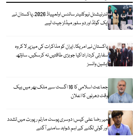
انٹرنیشنل نیوکلیئر سائنس اولمپیاڈ 2026، پاکستان نے
ایک گولڈ اور دو سلور میڈلز جیت لیے
پاکستان نے امریکا، ایران کو مذاکرات کی میز پر لا کر وہ
سفارتی کردار اداکیا جو بڑی طاقتیں نہ کرسکیں، ساؤتھ
ایشین وائسز
جماعت اسلامی کا 16 اگست سے ملک بھر میں بیک
وقت دھرنوں کا اعلان
میر رضا علی کیس: دوسری پوسٹ مارٹم رپورٹ میں تشدد
اور گولی لگنے کے اہم شواہد سامنے آگئے