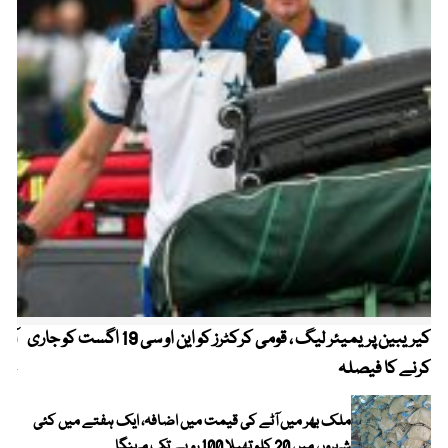
کیریبین پریمیئر لیگ ، قومی کرکٹرز کو این او سی 19 اگست کو جاری
آز
کرنے کا فیصلہ
چھی
ملک بھر میں آٹے کی قیمت میں اضافہ، ایک ہفتے میں کئی
شہروں میں 20 کلو تھیلا 100 روپے تک مہنگا