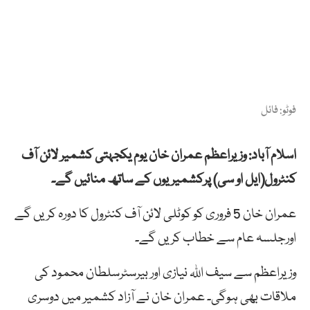
فوٹو: فائل
اسلام آباد: وزیراعظم عمران خان یوم یکجہتی کشمیر لائن آف
کنٹرول(ایل او سی) پرکشمیریوں کے ساتھ منائیں گے۔
عمران خان 5 فروری کو کوٹلی لائن آف کنٹرول کا دورہ کریں گے
اورجلسہ عام سے خطاب کریں گے۔
وزیراعظم سے سیف اللہ نیازی اور بیرسٹرسلطان محمود کی
ملاقات بھی ہوگی۔ عمران خان نے آزاد کشمیر میں دوسری