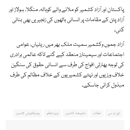
پاکستان اور آزاد کشمیر کو ملانے والے کوہالہ، منگلا، ہولاڑ اور
آزاد پتن کے مقامات پر انسانی ہاتھوں کی زنجیریں بھی بنائی
گئی۔
آزاد جموں وکشمیر سمیت ملک بھر میں ریلیاں، عوامی
اجتماعات اور سیمینارز منعقد کیے گئے تاکہ عالمی برادری
کی توجہ بھارتی افواج کی طرف سے انسانی حقوق کی سنگین
خلاف ورزیوں اور نہتے کشمیریوں کے خلاف مظالم کی طرف
مبذول کرائی جاسکے۔
ایل او سی
خطاب
مقبوضہ کشمیر
وزیراعظم
یوم یکجہتی کشمیر