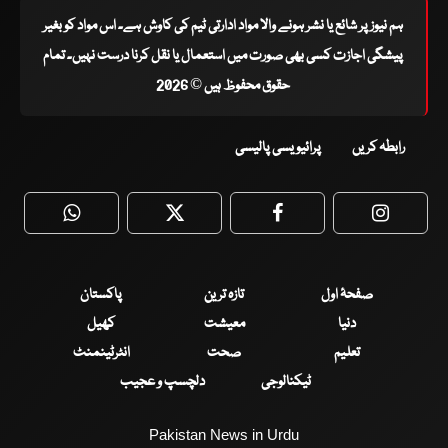
ہم نیوز پر شائع یا نشر ہونے والا مواد ادارتی ٹیم کی کاوش ہے۔ اس مواد کو بغیر
پیشگی اجازت کسی بھی صورت میں استعمال یا نقل کرنا درست نہیں۔ تمام
حقوق محفوظ ہیں © 2026
رابطہ کریں
پرائیویسی پالیسی
WhatsApp
Twitter
Facebook
Faceboo
صفحۂ اول
تازہ ترین
پاکستان
دنیا
معیشت
کھیل
تعلیم
صحت
انٹرٹینمنٹ
ٹیکنالوجی
دلچسپ و عجیب
Pakistan News in Urdu