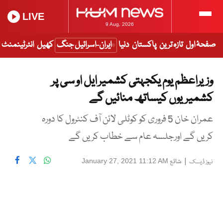
LIVE
9 Aug, 2026
صفحۂ اول
تازہ ترین
پاکستان
دنیا
ایران-اسرائیل جنگ
کھیل
انٹرٹینمنٹ
وزیراعظم یوم یکجہتی کشمیر ایل او سی پر
کشمیریوں کیساتھ منائیں گے
عمران خان 5 فروری کو کوٹلی لائن آف کنٹرول کا دورہ
کریں گے اورجلسہ عام سے خطاب کریں گے
|
شائع
January 27, 2021 11:12 AM
نیوز ڈیسک