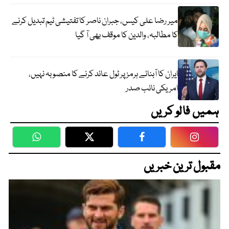
میر رضا علی کیس، جبران ناصر کا تفتیشی ٹیم تبدیل کرنے
کا مطالبہ، والدین کا موقف بھی آ گیا
ایران کا آبنائے ہرمز پر ٹول عائد کرنے کا منصوبہ نہیں،
امریکی نائب صدر
ہمیں فالو کریں
WhatsApp
Twitter
Facebook
Faceboo
مقبول ترین خبریں