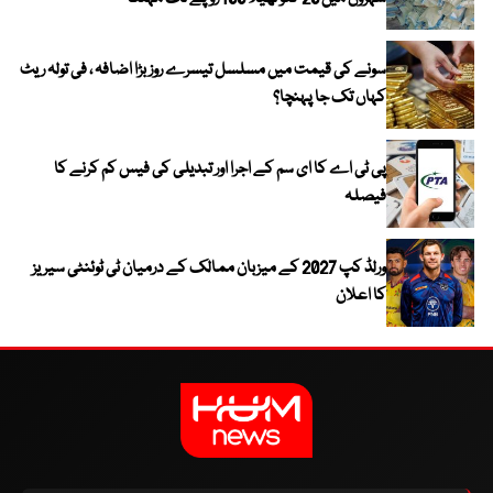
سونے کی قیمت میں مسلسل تیسرے روز بڑا اضافہ ، فی تولہ ریٹ
کہاں تک جا پہنچا؟
پی ٹی اے کا ای سم کے اجرا اور تبدیلی کی فیس کم کرنے کا
فیصلہ
ورلڈ کپ 2027 کے میزبان ممالک کے درمیان ٹی ٹوئنٹی سیریز
کا اعلان