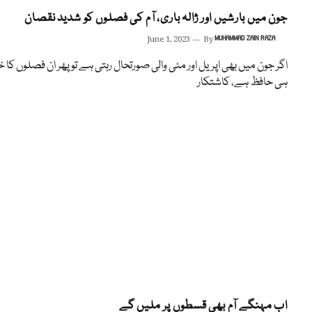
جون میں بارشیں اور ژالہ باری، آم کی فصلوں کو شدید نقصان
June 1, 2023
By
MUHAMMAD ZAIN RAZA
اگر جون میں بھی اپریل اور مئی والی صورتحال رہتی ہے تو پھر ان فصلوں کا خ
ہی حافظ ہے، کاشتکار
اب مہنگے آم بھی قسطوں پر ملیں گے