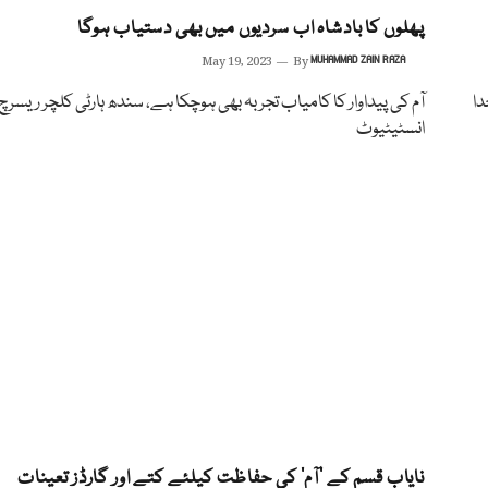
پھلوں کا بادشاہ اب سردیوں میں بھی دستیاب ہوگا
May 19, 2023
By
MUHAMMAD ZAIN RAZA
دا
آم کی پیداوار کا کامیاب تجربہ بھی ہوچکا ہے، سندھ ہارٹی کلچر ریسرچ
انسٹیٹیوٹ
نایاب قسم کے ’آم‘ کی حفاظت کیلئے کتے اور گارڈز تعینات