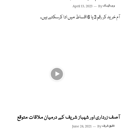
ویب ڈیسک
By
April 13, 2023
آم خرید کر رقم 3 یا 6 اقساط میں ادا کرسکتے ہیں۔
آصف زرداری اور شہباز شریف کے درمیان ملاقات متوقع
شفیق شریف
By
June 24, 2021