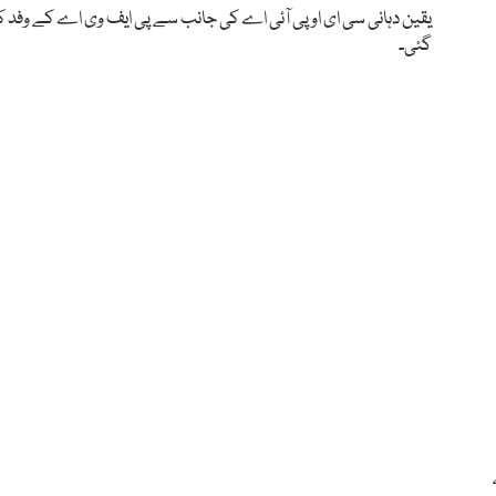
یقین دہانی سی ای او پی آئی اے کی جانب سے پی ایف وی اے کے وفد کو
گئی۔