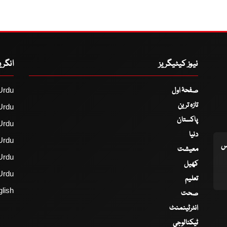
نیوز کیٹیگریز
انگر
صفحۂ اول
Urdu
تازہ ترین
Urdu
پاکستان
Urdu
دنیا
Urdu
اس
معیشت
Urdu
کھیل
Urdu
تعلیم
lish
صحت
انٹرٹینمنٹ
ٹیکنالوجی