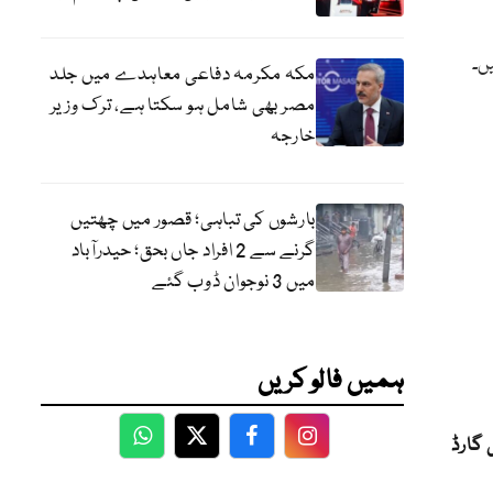
 کتے رکھے ہیں۔
مکہ مکرمہ دفاعی معاہدے میں جلد
مصر بھی شامل ہو سکتا ہے، ترک وزیر
خارجہ
بارشوں کی تباہی؛ قصور میں چھتیں
گرنے سے 2 افراد جاں بحق؛ حیدرآباد
میں 3 نوجوان ڈوب گئے
ہمیں فالو کریں
ور سیکیورٹی گارڈ
WhatsApp
Twitter
Facebook
Facebook