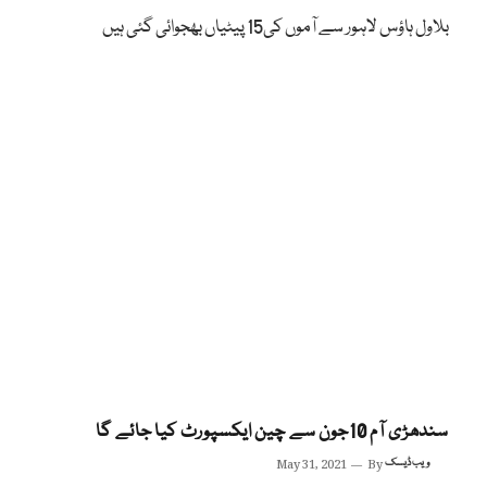
بلاول ہاؤس لاہور سے آموں کی15 پیٹیاں بھجوائی گئی ہیں
سندھڑی آم 10جون سے چین ایکسپورٹ کیا جائے گا
ویب ڈیسک
By
May 31, 2021