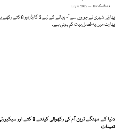
ویب ڈیسک
By
July 4, 2022
بھارتی شہری نے چوروں سے آم بچانے کے لیے 3 گارڈز اور 6
بھارت میں یہ فصل بہت کم ہوتی ہے۔
دنیا کے مہنگے ترین آم کی رکھوالی کیلئے 9 کتے ا
تعینات