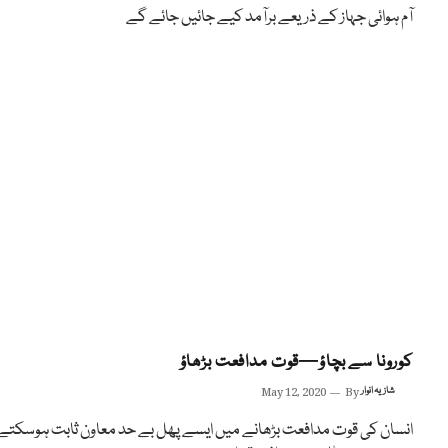
آم ہوائی جہاز کے ذریعے برآمد کیے جائیں جائے گے
کورونا سے بچاؤ—قوت مدافعت بڑھاؤ
شازیہ انوار
By
May 12, 2020
انسان کی قوت مدافعت بڑھانے میں ایسے پھل بے حد معاون ثابت ہوسکتے