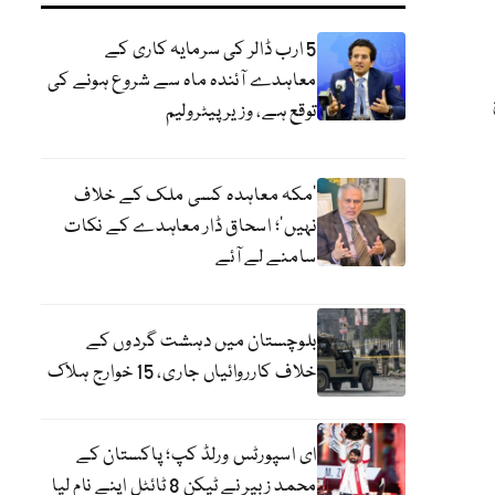
5 ارب ڈالر کی سرمایہ کاری کے
معاہدے آئندہ ماہ سے شروع ہونے کی
توقع ہے، وزیر پیٹرولیم
‘مکہ معاہدہ کسی ملک کے خلاف
نہیں’؛ اسحاق ڈار معاہدے کے نکات
سامنے لے آئے
بلوچستان میں دہشت گردوں کے
خلاف کارروائیاں جاری، 15 خوارج ہلاک
ای اسپورٹس ورلڈ کپ؛ پاکستان کے
محمد زبیر نے ٹیکن 8 ٹائٹل اپنے نام لیا