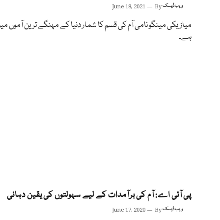
ویب ڈیسک
By
June 18, 2021
میازیکی مینگو نامی آم کی قسم کا شمار دنیا کے مہنگے ترین آموں میں
ہے۔
پی آئی اے: آم کی برآمدات کے لیے سہولتوں کی یقین دہانی
ویب ڈیسک
By
June 17, 2020