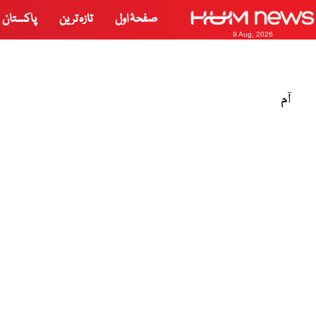
صفحۂ اول
تازہ ترین
پاکستان
9 Aug, 2026
آم