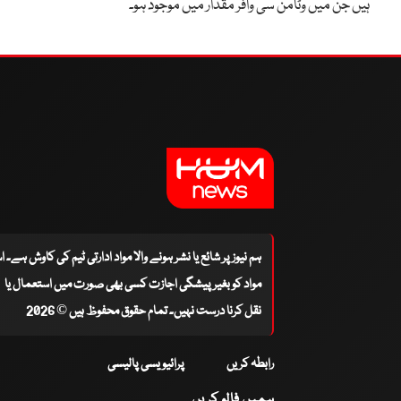
ہیں جن میں وٹامن سی وافر مقدار میں موجود ہو۔
ہم نیوز پر شائع یا نشر ہونے والا مواد ادارتی ٹیم کی کاوش ہے۔ 
مواد کو بغیر پیشگی اجازت کسی بھی صورت میں استعمال یا
نقل کرنا درست نہیں۔ تمام حقوق محفوظ ہیں © 2026
رابطہ کریں
پرائیویسی پالیسی
ہمیں فالو کریں