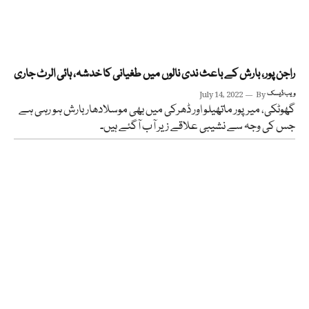
راجن پور، بارش کے باعث ندی نالوں میں طغیانی کا خدشہ، ہائی الرٹ جاری
ویب ڈیسک
By
July 14, 2022
گھوٹکی، میرپور ماتھیلو اور ڈھرکی میں بھی موسلادھار بارش ہو رہی ہے
جس کی وجہ سے نشیبی علاقے زیر آب آگئے ہیں۔