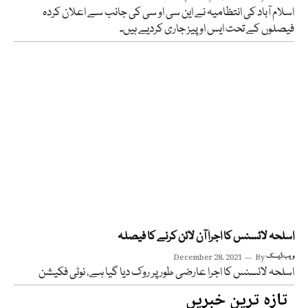
اسلام آباد کی انتظامیہ نے این سی او سی کی جانب سے اعلان کردہ
فیصلوں کے تحت ایس او پیز جاری کردیے ہیں۔
اسلحہ لائسنس کا اجرا آن لائن کرنے کا فیصلہ
ویب ڈیسک
By
December 28, 2021
اسلحہ لائسنس کا اجرا عارضی طور پر روک دیا گیا ہے، نوٹی فکیشن
تازہ ترین خبریں