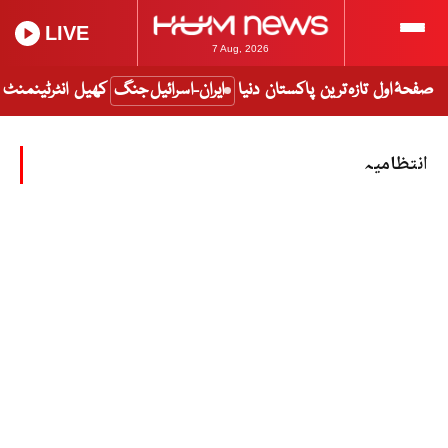
LIVE
7 Aug, 2026
صفحۂ اول
تازہ ترین
پاکستان
دنیا
ایران-اسرائیل جنگ
کھیل
انٹرٹینمنٹ
انتظامیہ