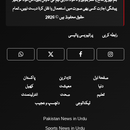
ہم نیوز پر شائع یا نشر ہونے والا مواد ادارتی ٹیم کی کاوش ہے۔ اس مواد کو بغیر
پیشگی اجازت کسی بھی صورت میں استعمال یا نقل کرنا درست نہیں۔ تمام
حقوق محفوظ ہیں © 2026
رابطہ کریں
پرائیویسی پالیسی
WhatsApp
Twitter
Facebook
Faceboo
صفحۂ اول
تازہ ترین
پاکستان
دنیا
معیشت
کھیل
تعلیم
صحت
انٹرٹینمنٹ
ٹیکنالوجی
دلچسپ و عجیب
Pakistan News in Urdu
Sports News in Urdu