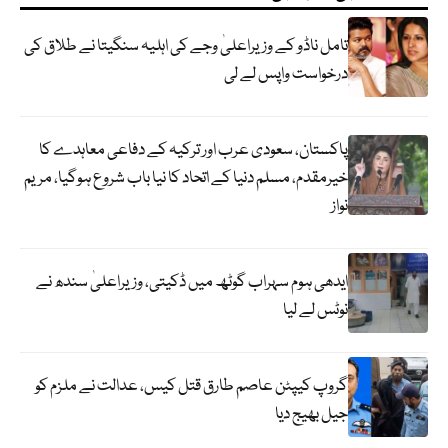
تامل ناڈو کے وزیراعلیٰ وجے کی اہلیہ سنگیتا نے طلاق کی
درخواست واپس لے لی
پاکستان، سعودی عرب اور ترکیہ کے دفاعی معاہدے کا
خیرمقدم، مسلم دنیا کے اتحاد کا نیا باب شروع ہوگیا، مریم
نواز
ایدھی ہوم سہراب گوٹھ میں ڈکیتی، وزیراعلیٰ سندھ نے
نوٹس لے لیا
گروپ کیپٹن عاصم طارق قتل کیس، عدالت نے ملزم کو
جیل بھیج دیا