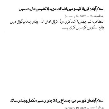
اسلام آباد: کورونا کیسز میں اضافہ، مزید 4 تعلیمی ادارے سیل
ویب ڈیسک
By
January 24, 2022
انتظامیہ نے چھتر پارک، کری روڈ، کرنل امان اللہ روڈ اور پنڈ بیگوال میں
واقع اسکولوں کو سیل کردیا ہے۔
اسلام آباد: ان ڈور عوامی اجتماع پر 24 جنوری سے مکمل پابندی عائد
ویب ڈیسک
By
January 19, 2022