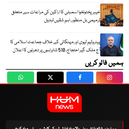
خیبرپختونخوا اسمبلی کا اراکین کی مراعات سے متعلق
ترمیمی بل منظور، اہم شقیں تبدیل
پیٹرولیم لیوی اور مہنگائی کے خلاف جماعت اسلامی کا
آج ملک گیر احتجاج، 510 شاہراہوں پر دھرنوں کا اعلان
ہمیں فالو کریں
WhatsApp
Twitter
Facebook
Faceboo