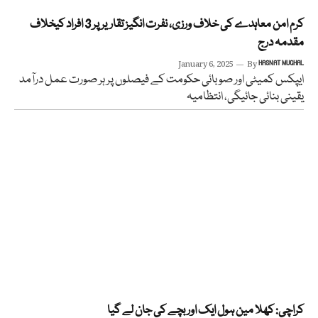
کرم امن معاہدے کی خلاف ورزی، نفرت انگیز تقاریر پر 3 افراد کیخلاف
مقدمہ درج
January 6, 2025
By
HASNAT MUGHAL
ایپکس کمیٹی اور صوبائی حکومت کے فیصلوں پر ہر صورت عمل درآمد
یقینی بنائی جائیگی، انتظامیہ
کراچی: کھلا مین ہول ایک اور بچے کی جان لے گیا