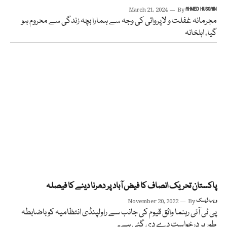
March 21, 2024
By
AHMED HUSSAIN
مجرمانہ غفلت و لاپروائی کی وجہ سے ہمارا بچہ زندگی سے محروم ہو
گیا، اہلخانہ
پاکستان تحریک انصاف کا فیض آباد پر دھرنا دینے کا فیصلہ
ویب ڈیسک
By
November 20, 2022
پی ٹی آئی رہنما واثق قیوم کی جانب سے راولپنڈی انتظامیہ کو باضابطہ
طور پر درخواست دے دی گئی ہے۔