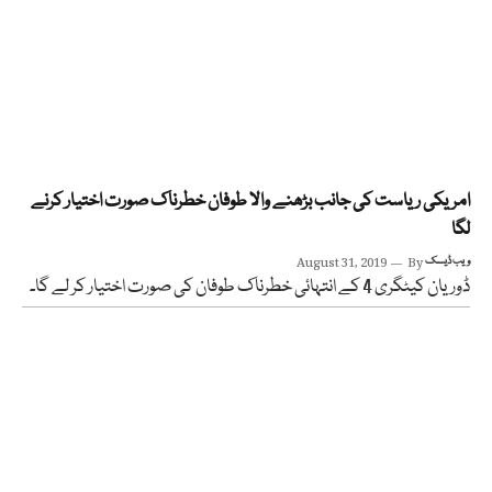
امریکی ریاست کی جانب بڑھنے والا طوفان خطرناک صورت اختیار کرنے
لگا
ویب ڈیسک
By
August 31, 2019
ڈوریان کیٹگری 4 کے انتہائی خطرناک طوفان کی صورت اختیار کر لے گا۔