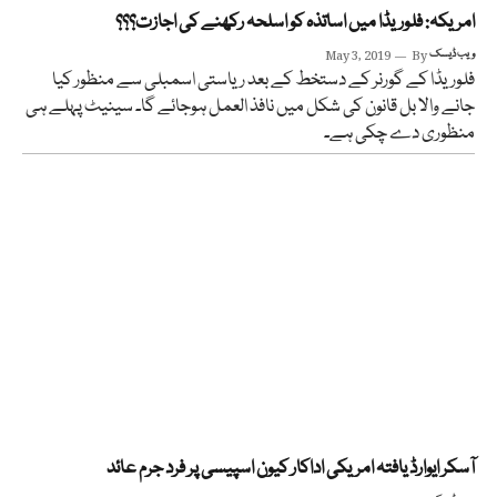
امریکہ: فلوریڈا میں اساتذہ کو اسلحہ رکھنے کی اجازت؟؟؟
ویب ڈیسک
By
May 3, 2019
فلوریڈا کے گورنر کے دستخط کے بعد ریاستی اسمبلی سے منظور کیا
جانے والا بل قانون کی شکل میں نافذ العمل ہوجائے گا۔ سینیٹ پہلے ہی
منظوری دے چکی ہے۔
آسکر ایوارڈ یافتہ امریکی اداکار کیون اسپیسی پر فرد جرم عائد