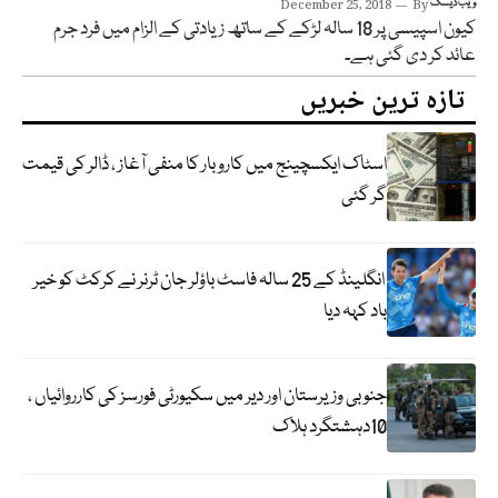
ویب ڈیسک
By
December 25, 2018
کیون اسپیسی پر 18 سالہ لڑکے کے ساتھ زیادتی کے الزام میں فرد جرم
عائد کر دی گئی ہے۔
تازہ ترین خبریں
اسٹاک ایکسچینج میں کاروبار کا منفی آغاز ، ڈالر کی قیمت
گر گئی
انگلینڈ کے 25 سالہ فاسٹ باؤلر جان ٹرنر نے کرکٹ کو خیر
باد کہہ دیا
جنوبی وزیرستان اور دیر میں سکیورٹی فورسز کی کارروائیاں ،
10دہشتگرد ہلاک