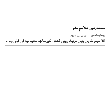
سمندر میں ملا ہم سفر
ویب ڈیسک
By
May 17, 2019
30 میٹر طویل وہیل مچھلی بھی کشتی کے ساتھ ساتھ تیراکی کرتی رہی۔