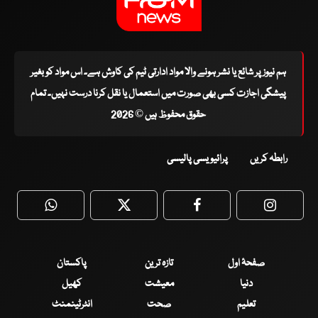
ہم نیوز پر شائع یا نشر ہونے والا مواد ادارتی ٹیم کی کاوش ہے۔ اس مواد کو بغیر
پیشگی اجازت کسی بھی صورت میں استعمال یا نقل کرنا درست نہیں۔ تمام
حقوق محفوظ ہیں © 2026
رابطہ کریں
پرائیویسی پالیسی
WhatsApp
Twitter
Facebook
Faceboo
صفحۂ اول
تازہ ترین
پاکستان
دنیا
معیشت
کھیل
تعلیم
صحت
انٹرٹینمنٹ