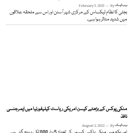
ویب ڈیسک
By
February 3, 2023
بجلی کا نظام ٹیکساس کے مرکزی شہر آسٹن اور اس سے ملحقہ علاقوں
میں شدید متاثر ہوا ہے۔
منکی پوکس کے بڑھتے کیسز، امریکی ریاست کیلیفورنیا میں ایمرجنسی
نافذ
ویب ڈیسک
By
August 2, 2022
امریکہ میں منکی پاکس کیسوں کی تعداد 5 ہزار 800 تک پہنچ گئی ہے