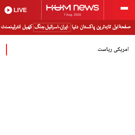
LIVE
7 Aug, 2026
صفحۂ اول
تازہ ترین
پاکستان
دنیا
ایران-اسرائیل جنگ
کھیل
انٹرٹینمنٹ
امریکی ریاست