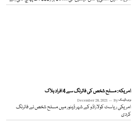
امریکہ: مسلح شخص کی فائرنگ سے 4 افراد ہلاک
ویب ڈیسک
By
December 28, 2021
امریکی ریاست کولاراڈو کے شہر ڈینور میں مسلح شخص نے فائرنگ
کردی