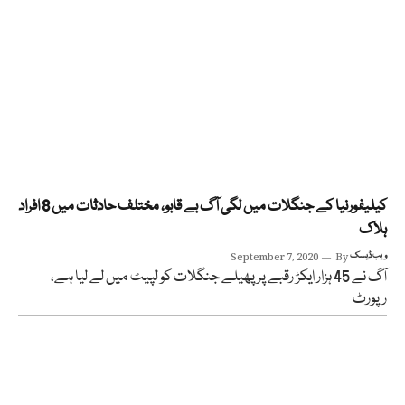
کیلیفورنیا کے جنگلات میں لگی آگ بے قابو، مختلف حادثات میں 8 افراد
ہلاک
ویب ڈیسک
By
September 7, 2020
آگ نے 45 ہزار ایکڑ رقبے پر پھیلے جنگلات کو لپیٹ میں لے لیا ہے،
رپورٹ