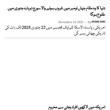
دنیا کا وہ مقام جہاں نومبر میں غروب ہونے والا سورج دوبارہ جنوری میں
طلوع ہوگا
November 19, 2023
By
ARSHAD KHAN
امریکی ریاست الاسکا کےایک قصبے میں 23 جنوری 2024 تک رات کی
تاریکی چھائی رہے گی
امریکہ میں لاکھوں افراد بجلی سے محروم