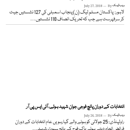
ویب ڈیسک
By
July 27, 2018
لاہور: پاکستان مسلم لیگ (ن) پنجاب اسمبلی کی 127 نشستیں جیت
کر سرفہرست ہے جب کہ تحریک انصاف 118 نشستوں…
انتخابات کے دوران پانچ فوجی جوان شہید ہوئے، آئی ایس پی آر
ویب ڈیسک
By
July 26, 2018
راولپنڈی: 25 جولائی کو ہونے والے گیارہویں عام انتخابات کے دوران
فرائض انجام دیتے ہوئے پاک فوج کے پانچ سپوت شہید…