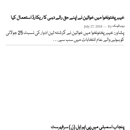
خیبرپختونخوا میں خواتین نے اپنے حق رائے دہی کا ریکارڈ استعمال کیا
ویب ڈیسک
By
July 27, 2018
پشاور: خیبرپختونخوا میں خواتین نے گزشتہ تین ادوار کی نسبت 25 جولائی
کو ہونے والے عام انتخابات میں سب سے…
پنجاب اسمبلی میں پی ایم ایل (ن) سرفہرست