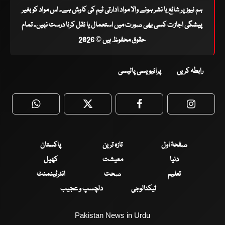
ہم نیوز پر شائع یا نشر ہونے والا مواد ادارتی ٹیم کی کاوش ہے۔ اس مواد کو بغیر
پیشگی اجازت کسی بھی صورت میں استعمال یا نقل کرنا درست نہیں۔ تمام
حقوق محفوظ ہیں © 2026
رابطہ کریں
پرائیویسی پالیسی
WhatsApp
Twitter
Facebook
Faceboo
صفحۂ اول
تازہ ترین
پاکستان
دنیا
معیشت
کھیل
تعلیم
صحت
انٹرٹینمنٹ
ٹیکنالوجی
دلچسپ و عجیب
Pakistan News in Urdu