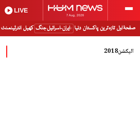
LIVE
7 Aug, 2026
صفحۂ اول
تازہ ترین
پاکستان
دنیا
ایران-اسرائیل جنگ
کھیل
انٹرٹینمنٹ
الیکشن2018