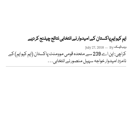
ایم کیو ایم پاکستان کے امیدوار نے انتخابی نتائج چیلنج کر دیے
ویب ڈیسک
By
July 27, 2018
کراچی: این اے 239 سے متحدہ قومی موومنٹ پاکستان (ایم کیو ایم) کے
نامزد امیدوار خواجہ سہیل منصور نے انتخابی…