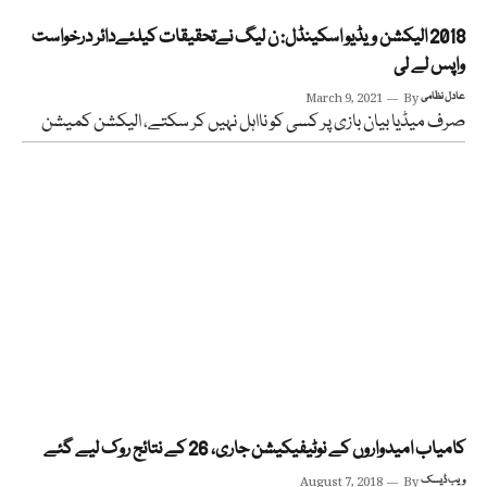
2018 الیکشن ویڈیو اسکینڈل: ن لیگ نےتحقیقات کیلئےدائر درخواست
واپس لے لی
عادل نظامی
By
March 9, 2021
صرف میڈیا بیان بازی پر کسی کو نااہل نہیں کر سکتے، الیکشن کمیشن
کامیاب امیدواروں کے نوٹیفیکیشن جاری، 26 کے نتائج روک لیے گئے
ویب ڈیسک
By
August 7, 2018