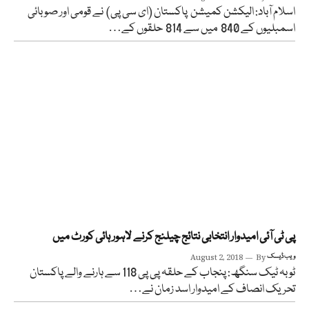
اسلام آباد: الیکشن کمیشن پاکستان (ای سی پی) نے قومی اور صوبائی
اسمبلیوں کے 840 میں سے 814 حلقوں کے…
پی ٹی آئی امیدوار انتخابی نتائج چیلنج کرنے لاہور ہائی کورٹ میں
ویب ڈیسک
By
August 2, 2018
ٹوبہ ٹیک سنگھ: پنجاب کے حلقہ پی پی 118 سے ہارنے والے پاکستان
تحریک انصاف کے امیدوار اسد زمان نے…