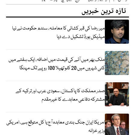
تازہ ترین خبریں
میر رضا کی قبر کشائی کا معاملہ، سندھ حکومت نے نیا
میڈیکل بورڈ تشکیل دے دیا
ملک بھر میں آٹے کی قیمت میں اضافہ، ایک ہفتے میں
کئی شہروں میں 20 کلو تھیلا 100 روپے تک مہنگا
صدر مملکت کا پاکستان، سعودی عرب اور ترکیہ کے
مشترکہ دفاعی معاہدے کا خیرمقدم
امریکا ایران جنگ بندی معاہدہ آج یا کل متوقع ہے، امریکی
وزیر خزانہ