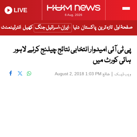
LIVE
6 Aug, 2026
صفحۂ اول
تازہ ترین
پاکستان
دنیا
ایران-اسرائیل جنگ
کھیل
انٹرٹینمنٹ
پی ٹی آئی امیدوار انتخابی نتائج چیلنج کرنے لاہور
ہائی کورٹ میں
|
شائع
August 2, 2018 1:03 PM
ویب ڈیسک