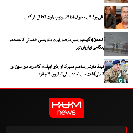
بالی ووڈ کے معروف اداکار پردیپ راوت انتقال کر گئے
آئندہ 48 گھنٹوں میں بارشوں اور دریاؤں میں طغیانی کا خدشہ،
ہنگامی تیاریاں تیز
فیلڈ مارشل عاصم منیرکا این ڈی ایم اے کا دورہ، مون سون اور
قدرتی آفات سے نمٹنے کی تیاریوں کا جائزہ