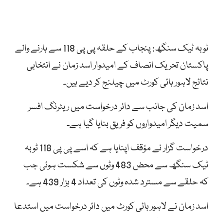
ٹوبہ ٹیک سنگھ: پنجاب کے حلقہ پی پی 118 سے ہارنے والے
پاکستان تحریک انصاف کے امیدوار اسد زمان نے انتخابی
نتائج لاہور ہائی کورٹ میں چیلنج کر دیے ہیں۔
اسد زمان کی جانب سے دائر درخواست میں ریٹرنگ افسر
سمیت دیگر امیدواروں کو فریق بنایا گیا ہے۔
درخواست گزار نے مؤقف اپنایا ہے کہ اسے پی پی 118 ٹوبہ
ٹیک سنگھ سے محض 483 وٹوں سے شکست ہوئی جب
کہ حلقے سے مسترد شدہ وٹوں کی تعداد 4 ہزار 439 ہے۔
اسد زمان نے لاہور ہائی کورٹ میں دائر درخواست میں استدعا