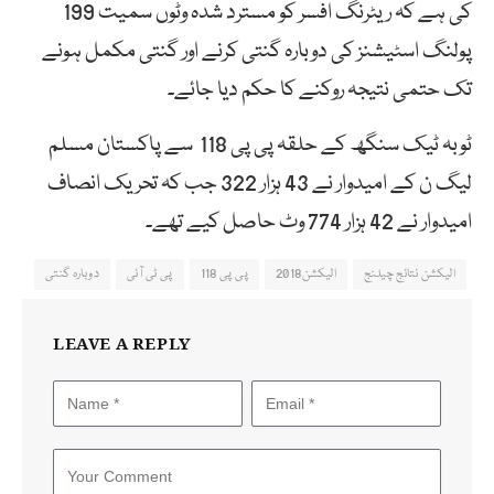
کی ہے کہ ریٹرنگ افسر کو مسترد شدہ وٹوں سمیت 199
پولنگ اسٹیشنز کی دوبارہ گنتی کرنے اور گنتی مکمل ہونے
تک حتمی نتیجہ روکنے کا حکم دیا جائے۔
ٹوبہ ٹیک سنگھ کے حلقہ پی پی 118 سے پاکستان مسلم
لیگ ن کے امیدوار نے 43 ہزار 322 جب کہ تحریک انصاف
امیدوار نے 42 ہزار 774 وٹ حاصل کیے تھے۔
الیکشن نتائج چیلنج
الیکشن2018
پی پی 118
پی ٹی آئی
دوبارہ گنتی
LEAVE A REPLY