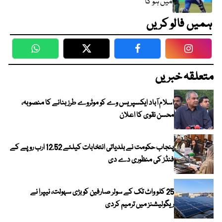
میں ہو گا
ہمیں فالو کریں
WhatsApp
Twitter
Facebook
Faceboo
متعلقہ خبریں
اسلام آباد ایکسپریس وے کو موٹروے طرز بنانے کا منصوبہ،
محسن نقوی کا اعلان
پنجاب حکومت نے بلدیاتی انتخابات کیلئے 12.52 ارب روپے کے
فنڈز کی منظوری دے دی
25 کلو واٹ تک کے سولر صارفین کو بڑی سہولت، نیپرا نے
ریگولیشنز میں ترمیم کردی