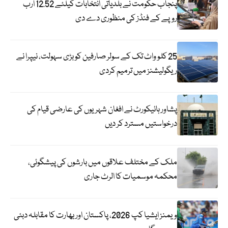
پنجاب حکومت نے بلدیاتی انتخابات کیلئے 12.52 ارب
روپے کے فنڈز کی منظوری دے دی
25 کلو واٹ تک کے سولر صارفین کو بڑی سہولت، نیپرا نے
ریگولیشنز میں ترمیم کردی
پشاور ہائیکورٹ نے افغان شہریوں کی عارضی قیام کی
درخواستیں مسترد کر دیں
ملک کے مختلف علاقوں میں بارشوں کی پیشگوئی،
محکمہ موسمیات کا الرٹ جاری
ویمنز ایشیا کپ 2026، پاکستان اور بھارت کا مقابلہ دبئی