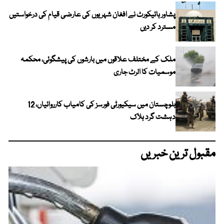
پشاور ہائیکورٹ نے افغان شہریوں کی عارضی قیام کی درخواستیں
مسترد کر دیں
ملک کے مختلف علاقوں میں بارشوں کی پیشگوئی، محکمہ
موسمیات کا الرٹ جاری
بلوچستان میں سیکیورٹی فورسز کی کامیاب کارروائیاں، 12
دہشت گرد ہلاک
مقبول ترین خبریں