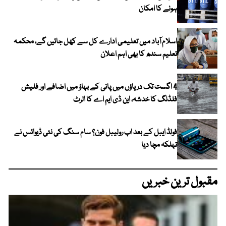
ہونے کا امکان
اسلام آباد میں تعلیمی ادارے کل سے کھل جائیں گے، محکمہ
تعلیم سندھ کا بھی اہم اعلان
4 اگست تک دریاؤں میں پانی کے بہاؤ میں اضافے اور فلیش
فلڈنگ کا خدشہ، این ڈی ایم اے کا الرٹ
فولڈ ایبل کے بعد اب رولیبل فون؟ سام سنگ کی نئی ڈیوائس نے
تہلکہ مچا دیا
مقبول ترین خبریں