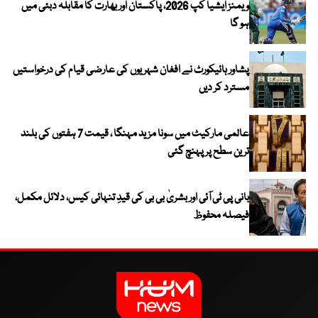
ویمنز ایشیا کپ 2026، پاکستان اور بھارت کا مقابلہ دبئی میں
ہو گا
پشاور ہائیکورٹ نے افغان شہریوں کی عارضی قیام کی درخواستیں
مسترد کر دیں
عالمی مارکیٹ میں سونا مزید مہنگا ، قیمت 7 ہفتوں کی بلند
ترین سطح پر پہنچ گئی
بانی پی ٹی آئی اور بشریٰ بی بی کی قیدِ تنہائی کیس، دلائل مکمل،
فیصلہ محفوظ