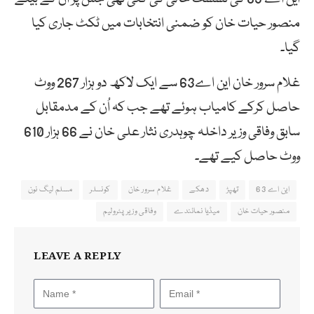
منصور حیات خان کو ضمنی انتخابات میں ٹکٹ جاری کیا
گیا۔
غلام سرور خان این اے63 سے ایک لاکھ دو ہزار 267 ووٹ
حاصل کرکے کامیاب ہوئے تھے جب کہ اُن کے مدمقابل
سابق وفاقی وزیر داخلہ چوہدری نثار علی خان نے 66 ہزار 610
ووٹ حاصل کیے تھے۔
این اے 63
تھپڑ
دھکے
غلام سرور خان
کونسلر
مسلم لیگ نون
منصور حیات خان
میڈیا نمائندے
وفاقی وزیر پٹرولیم
LEAVE A REPLY