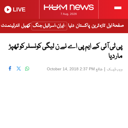
LIVE
7 Aug, 2026
صفحۂ اول
تازہ ترین
پاکستان
دنیا
ایران-اسرائیل جنگ
کھیل
انٹرٹینمنٹ
پی ٹی آئی کے ایم پی اے نے ن لیگی کونسلر کو تھپڑ
مار دیا
|
شائع
October 14, 2018 2:37 PM
ویب ڈیسک