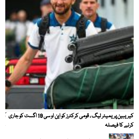
کیریبین پریمیئر لیگ ، قومی کرکٹرز کو این او سی 19 اگست کو جاری
آز
کرنے کا فیصلہ
چھی