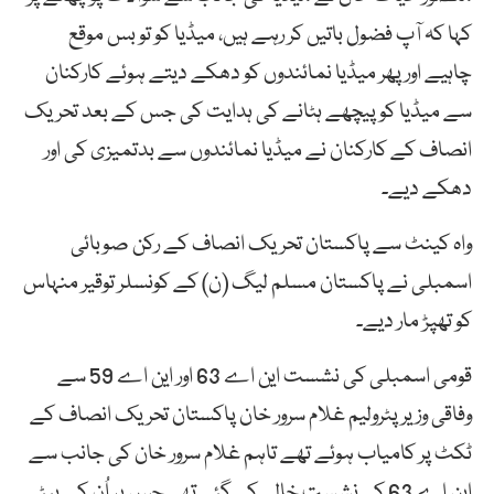
کہا کہ آپ فضول باتیں کر رہے ہیں، میڈیا کو تو بس موقع
چاہیے اور پھر میڈیا نمائندوں کو دھکے دیتے ہوئے کارکنان
سے میڈیا کو پیچھے ہٹانے کی ہدایت کی جس کے بعد تحریک
انصاف کے کارکنان نے میڈیا نمائندوں سے بدتمیزی کی اور
دھکے دیے۔
واہ کینٹ سے پاکستان تحریک انصاف کے رکن صوبائی
اسمبلی نے پاکستان مسلم لیگ (ن) کے کونسلر توقیر منہاس
کو تھپڑ مار دیے۔
قومی اسمبلی کی نشست این اے 63 اور این اے 59 سے
وفاقی وزیر پٹرولیم غلام سرور خان پاکستان تحریک انصاف کے
ٹکٹ پر کامیاب ہوئے تھے تاہم غلام سرور خان کی جانب سے
این اے 63 کی نشست خالی کی گئی تھی جس پر اُن کے بیٹے