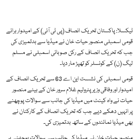
ٹیکسلا: پاکستان تحریک انصاف (پی ٹی آئی) کے امیدوار برائے
قومی اسمبلی منصور حیات خان نے میڈیا سے بدتمیزی کی
جب کہ تحریک انصاف کے رکن صوبائی اسمبلی نے مسلم
لیگ (ن) کے کونسلر کو تھپڑ مار دیا۔
قومی اسمبلی کی نشست این اے 63 سے تحریک انصاف کے
امیدوار اور وفاقی وزیر پٹرولیم غلام سرور خان کے بیٹے منصور
حیات نے واہ کینٹ میں میڈیا کی جانب سے سوالات پوچھنے
پر انہیں دھکے دیے جب کہ تحریک انصاف کے کارکنان نے
بھی میڈیا نمائندوں کے ساتھ بدتمیزی کی۔
منصور حیات خان نے میڈیا کی جانب سے سوالات پوچھنے پر