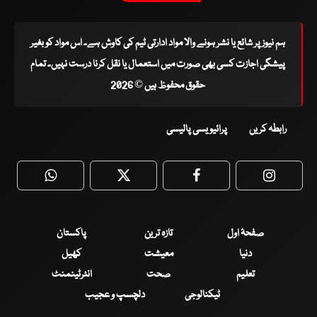
ہم نیوز پر شائع یا نشر ہونے والا مواد ادارتی ٹیم کی کاوش ہے۔ اس مواد کو بغیر
پیشگی اجازت کسی بھی صورت میں استعمال یا نقل کرنا درست نہیں۔ تمام
حقوق محفوظ ہیں © 2026
رابطہ کریں
پرائیویسی پالیسی
WhatsApp
Twitter
Facebook
Faceboo
صفحۂ اول
تازہ ترین
پاکستان
دنیا
معیشت
کھیل
تعلیم
صحت
انٹرٹینمنٹ
ٹیکنالوجی
دلچسپ و عجیب