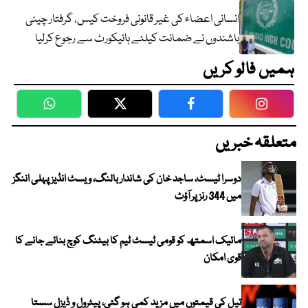
انسانی اعضاء کی غیر قانونی فروخت کیس، گرفتار چینی
باشندوں نے ضمانت کیلئے ہائیکورٹ سے رجوع کرلیا
ہمیں فالو کریں
WhatsApp
Twitter
Facebook
Faceboo
متعلقہ خبریں
دوسرا ٹیسٹ، ساجد خان کی شاندار بالنگ، ویسٹ انڈیز پہلی اننگز
میں 344 رنز پر آؤٹ
مائیک اسمتھ کو قومی ٹیسٹ ٹیم کا بیٹنگ کوچ بنائے جانے کا
قوی امکان
تیل کی قیمتوں میں مزید کمی ہو گئی، پیٹرول و ڈیزل سستا