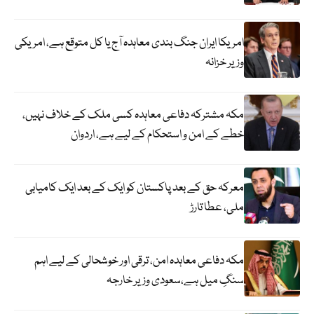
امریکا ایران جنگ بندی معاہدہ آج یا کل متوقع ہے، امریکی
وزیر خزانہ
مکہ مشترکہ دفاعی معاہدہ کسی ملک کے خلاف نہیں،
خطے کے امن و استحکام کے لیے ہے، اردوان
معرکہ حق کے بعد پاکستان کو ایک کے بعد ایک کامیابی
ملی، عطا تارڑ
مکہ دفاعی معاہدہ امن، ترقی اور خوشحالی کے لیے اہم
سنگِ میل ہے،سعودی وزیر خارجہ