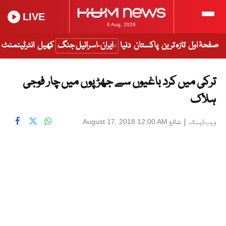
LIVE
6 Aug, 2026
صفحۂ اول
تازہ ترین
پاکستان
دنیا
ایران-اسرائیل جنگ
کھیل
انٹرٹینمنٹ
ترکی میں کرد باغیوں سے جھڑپوں میں چار فوجی
ہلاک
|
شائع
August 17, 2018 12:00 AM
ویب ڈیسک