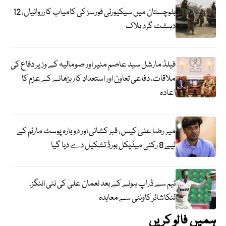
بلوچستان میں سیکیورٹی فورسز کی کامیاب کارروائیاں، 12
دہشت گرد ہلاک
فیلڈ مارشل سید عاصم منیر اور صومالیہ کے وزیر دفاع کی
ملاقات، دفاعی تعاون اور استعدادِ کار بڑھانے کے عزم کا
اعادہ
میر رضا علی کیس، قبر کشائی اور دوبارہ پوسٹ مارٹم کے
لیے 8 رکنی میڈیکل بورڈ تشکیل دے دیا گیا
ٹیم سے ڈراپ ہونے کے بعد نعمان علی کی نئی اننگز،
لنکاشائر کاؤنٹی سے معاہدہ
ہمیں فالو کریں