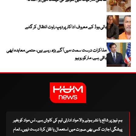
بالی ووڈ کے معروف اداکار پردیپ راوت انتقال کر گئے
مذاکرات درست سمت میں آگے بڑھ رہے ہیں، حتمی معاہدہ ابھی
باقی ہے، مارکو روبیو
ہم نیوز پر شائع یا نشر ہونے والا مواد ادارتی ٹیم کی کاوش ہے۔ اس مواد کو بغیر
پیشگی اجازت کسی بھی صورت میں استعمال یا نقل کرنا درست نہیں۔ تمام