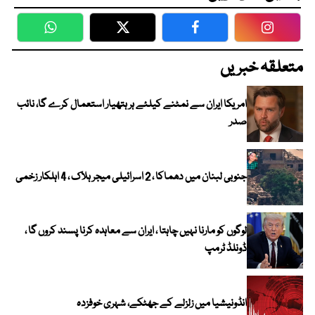
WhatsApp
Twitter
Facebook
Faceboo
متعلقہ خبریں
امریکا ایران سے نمٹنے کیلئے ہر ہتھیار استعمال کرے گا، نائب
صدر
جنوبی لبنان میں دھماکا ، 2 اسرائیلی میجر ہلاک ، 4 اہلکار زخمی
لوگوں کو مارنا نہیں چاہتا ، ایران سے معاہدہ کرنا پسند کروں گا ،
ڈونلڈ ٹرمپ
انڈونیشیا میں زلزلے کے جھٹکے، شہری خوفزدہ