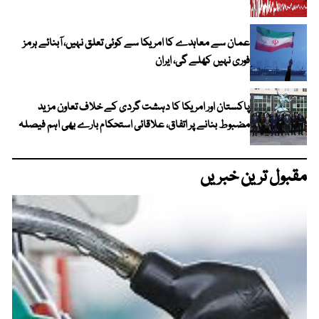
عمان سے معاہدے کا امریکا سے کوئی تعلق نہیں، آبنائے ہرمز
فوری نہیں کھلے گی، ایران
پاکستان اور امریکا کا دہشت گردی کے خلاف تعاون مزید
مضبوط بنانے پر اتفاق، علاقائی استحکام بارے بھی اہم فیصلہ
مقبول ترین خبریں