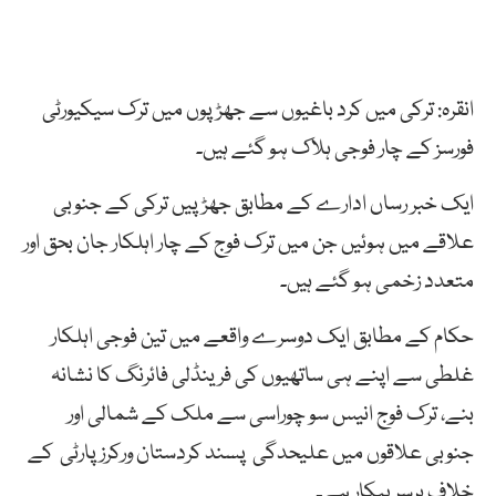
انقرہ: ترکی میں کرد باغیوں سے جھڑپوں میں ترک سیکیورٹی
فورسز کے چار فوجی ہلاک ہو گئے ہیں۔
ایک خبر رساں ادارے کے مطابق جھڑپیں ترکی کے جنوبی
علاقے میں ہوئیں جن میں ترک فوج کے چار اہلکار جان بحق اور
متعدد زخمی ہو گئے ہیں۔
حکام کے مطابق ایک دوسرے واقعے میں تین فوجی اہلکار
غلطی سے اپنے ہی ساتھیوں کی فرینڈلی فائرنگ کا نشانہ
بنے، ترک فوج انیس سو چوراسی سے ملک کے شمالی اور
جنوبی علاقوں میں علیحدگی پسند کردستان ورکرز پارٹی کے
خلاف برسر پیکار ہے۔