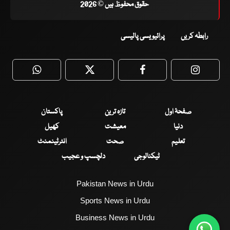
حقوق محفوظ ہیں © 2026
رابطہ کریں
پرائیویسی پالیسی
WhatsApp
Twitter
Facebook
Faceboo
صفحۂ اول
تازہ ترین
پاکستان
دنیا
معیشت
کھیل
تعلیم
صحت
انٹرٹینمنٹ
ٹیکنالوجی
دلچسپ و عجیب
Pakistan News in Urdu
Sports News in Urdu
Business News in Urdu