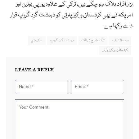
ہزار افراد ہلاک ہو چکے ہیں، ترکی کے علاوہ یورپی یونین اور
امریکہ نے بھی کردستان ورکرز پارٹی کو دہشت گرد گروپ قرار
دے رکھا ہے۔
بیت الشباب
ترک ضلع شرناک
دہشت گرد گروپ
سکیورٹی
کردستان ورکرز پارٹی
LEAVE A REPLY