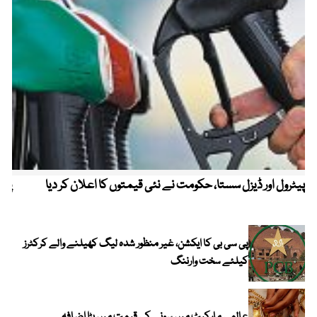
پیٹرول اور ڈیزل سستا، حکومت نے نئی قیمتوں کا اعلان کر دیا
پیٹ
پی سی بی کا ایکشن، غیر منظور شدہ لیگ کھیلنے والے کرکٹرز
کیلئے سخت وارننگ
عالمی مارکیٹ میں سونے کی قیمت میں بڑا اضافہ