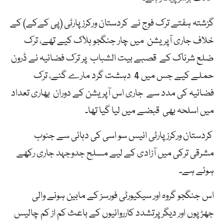
گزشتہ ہفتے ترک فوج نے کردستان ورکرز پارٹی (پی کےکے) کے
خلاف جاری آپریشن میں چار جنگجو ہلاک کیے تھے، ترک
ضلع شرناک کے قصبے بیت الشباب پر ترک فضائیہ نے ڈرون
حملے کیے جس میں 4 دہشت گرد مارے گئے، ترک
فضائیہ کی مدد سے جاری اس آپریشن کے دوران بھاری تعداد
میں اسلحہ بھی قبضے میں لیا گیا تھا۔
کردستان ورکرز پارٹی انیس سو اسی کی دہائی سے جنوب
مشرقی ترکی میں آزادی کے لیے مسلح جدوجہد جاری رکھے
ہوئے ہے۔
اس جنگجو گروہ اور سیکیورٹی فورسز کے مابین ہونے والی
جھڑپوں اور دیگر پرتشدد کارروائیوں کے باعث کم از کم چالیس