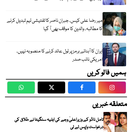
میر رضا علی کیس، جبران ناصر کا تفتیشی ٹیم تبدیل کرنے
کا مطالبہ، والدین کا موقف بھی آ گیا
ایران کا آبنائے ہرمز پر ٹول عائد کرنے کا منصوبہ نہیں،
امریکی نائب صدر
ہمیں فالو کریں
WhatsApp
Twitter
Facebook
Faceboo
متعلقہ خبریں
تامل ناڈو کے وزیراعلیٰ وجے کی اہلیہ سنگیتا نے طلاق کی
درخواست واپس لے لی