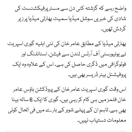
واضح رہے کہ گزشتہ کئی دن سے مسٹر پرفیکشنسٹ کی
شادی کی خبریں سوشل میڈیا سمیت بھارتی میڈیا پر زیر
گردش تھیں۔
بھارتی میڈیا کے مطابق عامر خان کی نئی اہلیہ گوری اسپریٹ
نے یونیورسٹی آف آرٹس لندن سے فیشن، اسٹائلنگ اور
فوٹوگرافی میں ڈگری حاصل کی ہے۔ اس کے علاوہ وہ ایک
پروفیشنل ہیئر ڈریسر بھی ہیں۔
اس وقت گوری اسپریٹ عامر خان کے پروڈکشن ہاؤس عامر
خان فلمز میں ہی کام کر رہی ہیں۔ گوری کا ایک 6 سالہ بیٹا
بھی ہے، تاہم ان کے پہلے شوہر کے بارے میں فی الحال کوئی
معلومات دستیاب نہیں۔