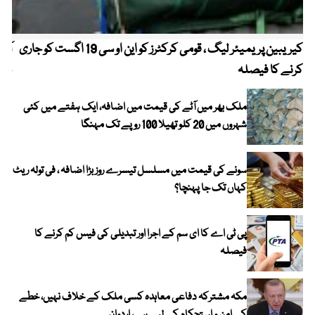
کیریبین پریمیئر لیگ ، قومی کرکٹرز کو این او سی 19 اگست کو جاری
آز
کرنے کا فیصلہ
چھی
ملک بھر میں آٹے کی قیمت میں اضافہ، ایک ہفتے میں کئی
شہروں میں 20 کلو تھیلا 100 روپے تک مہنگا
سونے کی قیمت میں مسلسل تیسرے روز بڑا اضافہ ، فی تولہ ریٹ
کہاں تک جا پہنچا؟
پی ٹی اے کا ای سم کے اجرا اور تبدیلی کی فیس کم کرنے کا
فیصلہ
مکہ مشترکہ دفاعی معاہدہ کسی ملک کے خلاف نہیں، خطے
کے امن و استحکام کے لیے ہے، اردوان