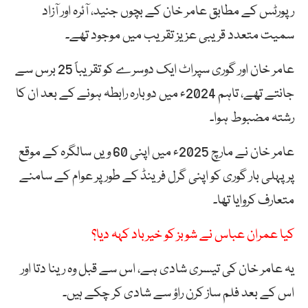
رپورٹس کے مطابق عامر خان کے بچوں جنید، آئرہ اور آزاد
سمیت متعدد قریبی عزیز تقریب میں موجود تھے۔
عامر خان اور گوری سپراٹ ایک دوسرے کو تقریباً 25 برس سے
جانتے تھے، تاہم 2024ء میں دوبارہ رابطہ ہونے کے بعد ان کا
رشتہ مضبوط ہوا۔
عامر خان نے مارچ 2025ء میں اپنی 60 ویں سالگرہ کے موقع
پر پہلی بار گوری کو اپنی گرل فرینڈ کے طور پر عوام کے سامنے
متعارف کروایا تھا۔
کیا عمران عباس نے شوبز کو خیرباد کہہ دیا؟
یہ عامر خان کی تیسری شادی ہے، اس سے قبل وہ رینا دتا اور
اس کے بعد فلم ساز کرن راؤ سے شادی کر چکے ہیں۔