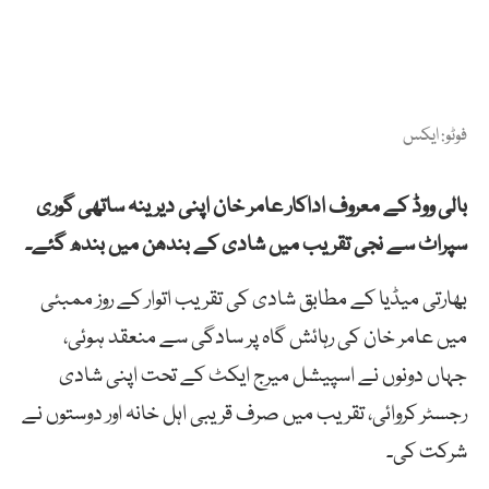
فوٹو: ایکس
بالی ووڈ کے معروف اداکار عامر خان اپنی دیرینہ ساتھی گوری
سپراٹ سے نجی تقریب میں شادی کے بندھن میں بندھ گئے۔
بھارتی میڈیا کے مطابق شادی کی تقریب اتوار کے روز ممبئی
میں عامر خان کی رہائش گاہ پر سادگی سے منعقد ہوئی،
جہاں دونوں نے اسپیشل میرج ایکٹ کے تحت اپنی شادی
رجسٹر کروائی، تقریب میں صرف قریبی اہل خانہ اور دوستوں نے
شرکت کی۔