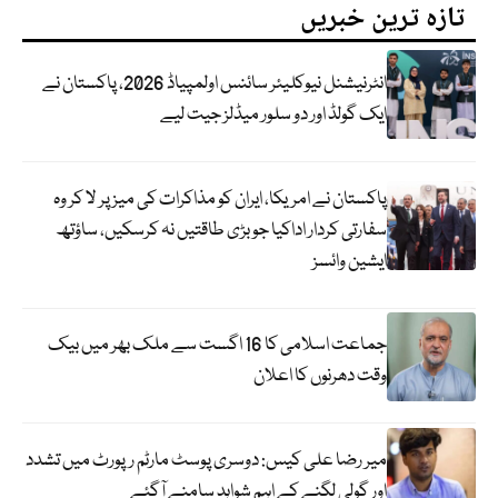
تازہ ترین خبریں
انٹرنیشنل نیوکلیئر سائنس اولمپیاڈ 2026، پاکستان نے
ایک گولڈ اور دو سلور میڈلز جیت لیے
پاکستان نے امریکا، ایران کو مذاکرات کی میز پر لا کر وہ
سفارتی کردار اداکیا جو بڑی طاقتیں نہ کرسکیں، ساؤتھ
ایشین وائسز
جماعت اسلامی کا 16 اگست سے ملک بھر میں بیک
وقت دھرنوں کا اعلان
میر رضا علی کیس: دوسری پوسٹ مارٹم رپورٹ میں تشدد
اور گولی لگنے کے اہم شواہد سامنے آگئے