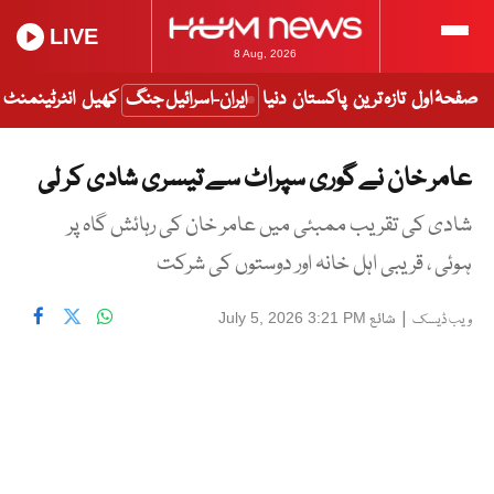
LIVE
8 Aug, 2026
صفحۂ اول
تازہ ترین
پاکستان
دنیا
ایران-اسرائیل جنگ
کھیل
انٹرٹینمنٹ
عامر خان نے گوری سپراٹ سے تیسری شادی کر لی
شادی کی تقریب ممبئی میں عامر خان کی رہائش گاہ پر
ہوئی ، قریبی اہل خانہ اور دوستوں کی شرکت
|
شائع
July 5, 2026 3:21 PM
ویب ڈیسک