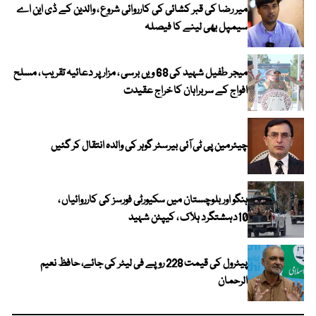
میر رضا کی قبر کشائی کی کارروائی شروع ، والدین کے ڈی این اے
سیمپل بھی لینے کا فیصلہ
میجر طفیل شہید کی 68 ویں برسی ، مزار پر دعائیہ تقریب ، مسلح
افواج کے سربراہان کا خراج عقیدت
چیئرمین پی ٹی آئی بیرسٹر گوہر کی والدہ انتقال کر گئیں
ہنگو اور بلوچستان میں سکیورٹی فورسز کی کارروائیاں ،
10دہشتگرد ہلاک ، کیپٹن شہید
پیٹرول کی قیمت 228 روپے فی لیٹر کی جائے، حافظ نعیم
الرحمان