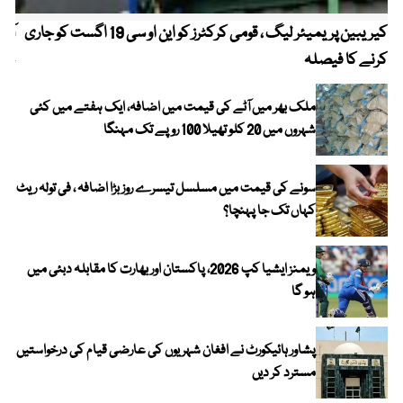
کیریبین پریمیئر لیگ ، قومی کرکٹرز کو این او سی 19 اگست کو جاری
آز
کرنے کا فیصلہ
چھی
ملک بھر میں آٹے کی قیمت میں اضافہ، ایک ہفتے میں کئی
شہروں میں 20 کلو تھیلا 100 روپے تک مہنگا
سونے کی قیمت میں مسلسل تیسرے روز بڑا اضافہ ، فی تولہ ریٹ
کہاں تک جا پہنچا؟
ویمنز ایشیا کپ 2026، پاکستان اور بھارت کا مقابلہ دبئی میں
ہو گا
پشاور ہائیکورٹ نے افغان شہریوں کی عارضی قیام کی درخواستیں
مسترد کر دیں