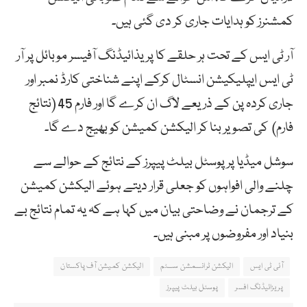
کمشنرز کو ہدایات جاری کر دی گئی ہیں۔
آر ٹی ایس کے تحت ہر حلقے کا پریذائیڈنگ آفیسر موبائل پر آر
ٹی ایس ایپلیکیشن انسٹال کرکے اپنے شناختی کارڈ نمبر اور
جاری کردہ پن کے ذریعے لاگ ان کرے گا اور فارم 45 (نتائج
فارم) کی تصویر بنا کر الیکشن کمیشن کو بھیج دے گا۔
سوشل میڈیا پر پوسٹل بیلٹ پیپرز کے نتائج کے حوالے سے
چلنے والی افواہوں کو جعلی قرار دیتے ہوئے الیکشن کمیشن
کے ترجمان نے وضاحتی بیان میں کہا ہے کہ یہ تمام نتائج بے
بنیاد اور مفروضوں پر مبنی ہیں۔
آئی ٹی ایس
الیکشن ٹرانسمشن سسٹم
الیکشن کمیشن آف پاکستان
پریزائیڈنگ افسر
پوسٹل بیلٹ پیپرز