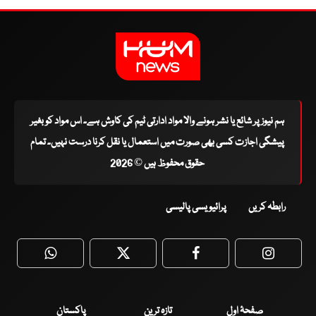
ہم نیوز پر شائع یا نشر ہونے والا مواد ادارتی ٹیم کی کاوش ہے۔ اس مواد کو بغیر
پیشگی اجازت کسی بھی صورت میں استعمال یا نقل کرنا درست نہیں۔ تمام
حقوق محفوظ ہیں © 2026
رابطہ کریں
پرائیویسی پالیسی
WhatsApp
Twitter
Facebook
Faceboo
صفحۂ اول
تازہ ترین
پاکستان