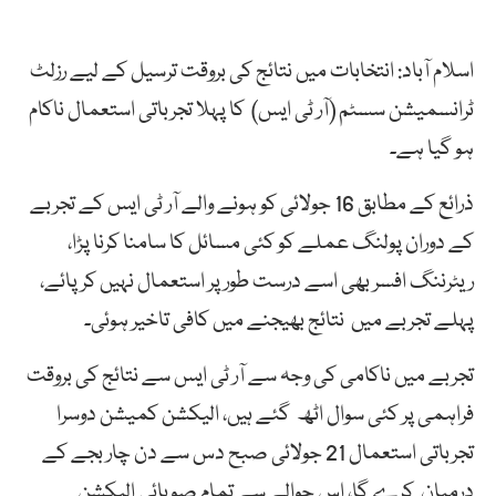
اسلام آباد: انتخابات میں نتائج کی بروقت ترسیل کے لیے رزلٹ
ٹرانسمیشن سسٹم (آر ٹی ایس) کا پہلا تجرباتی استعمال ناکام
ہو گیا ہے۔
ذرائع کے مطابق 16 جولائی کو ہونے والے آر ٹی ایس کے تجربے
کے دوران پولنگ عملے کو کئی مسائل کا سامنا کرنا پڑا،
ریٹرننگ افسر بھی اسے درست طور پر استعمال نہیں کر پائے،
پہلے تجربے میں نتائج بھیجنے میں کافی تاخیر ہوئی۔
تجربے میں ناکامی کی وجہ سے آر ٹی ایس سے نتائج کی بروقت
فراہمی پر کئی سوال اٹھ گئے ہیں، الیکشن کمیشن دوسرا
تجرباتی استعمال 21 جولائی صبح دس سے دن چار بجے کے
درمیان کرے گا، اس حوالے سے تمام صوبائی الیکشن