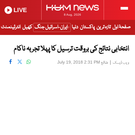
LIVE
8 Aug, 2026
صفحۂ اول
تازہ ترین
پاکستان
دنیا
ایران-اسرائیل جنگ
کھیل
انٹرٹینمنٹ
انتخابی نتائج کی بروقت ترسیل کا پہلا تجربہ ناکام
|
شائع
July 19, 2018 2:31 PM
ویب ڈیسک