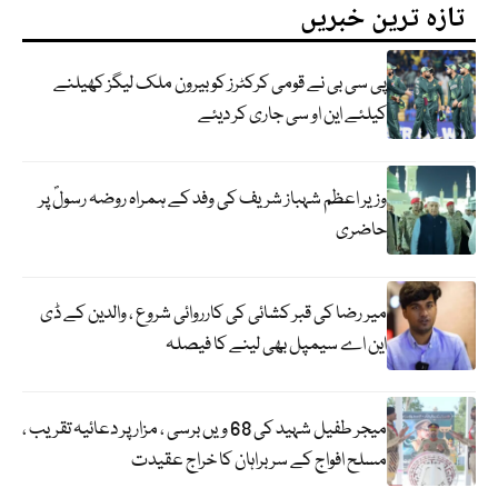
تازہ ترین خبریں
پی سی بی نے قومی کرکٹرز کو بیرون ملک لیگز کھیلنے
کیلئے این او سی جاری کر دیئے
وزیر اعظم شہباز شریف کی وفد کے ہمراہ روضہ رسولؐ پر
حاضری
میر رضا کی قبر کشائی کی کارروائی شروع ، والدین کے ڈی
این اے سیمپل بھی لینے کا فیصلہ
میجر طفیل شہید کی 68 ویں برسی ، مزار پر دعائیہ تقریب ،
مسلح افواج کے سربراہان کا خراج عقیدت