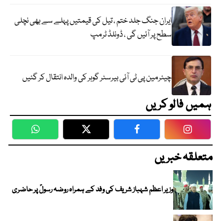
ایران جنگ جلد ختم ، تیل کی قیمتیں پہلے سے بھی نچلی
سطح پر آئیں گی ، ڈونلڈ ٹرمپ
چیئرمین پی ٹی آئی بیرسٹر گوہر کی والدہ انتقال کر گئیں
ہمیں فالو کریں
WhatsApp
Twitter
Facebook
Faceboo
متعلقہ خبریں
وزیر اعظم شہباز شریف کی وفد کے ہمراہ روضہ رسولؐ پر حاضری