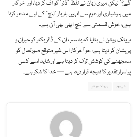
گے؟” لیکن میری زبان نے لفظ “ڈنر” کو آف کر دیا، اور آخر کار
میں ہوشیاری اور عزم سے انہیں بار بار “لنچ” کے لیے مدعو کرتا
ہوں، خوش قسمتی سے لنچ ابھی بھی آن ہے۔
ہریتک روشن نے بتایا کہ یہ سب ان کے ڈائریکٹر کو حیران و
پریشان کر دیتا ہے، جو آخر کار اس غیر متوقع صورتحال کو
سمجھنے کی کوشش ترک کر دیتا ہے اور شاید اسے کسی
پراسرار تقدیر کا نتیجہ قرار دیتا ہے — خدا کا شکر ہے۔
بالی ووڈ
ہریتک روشن