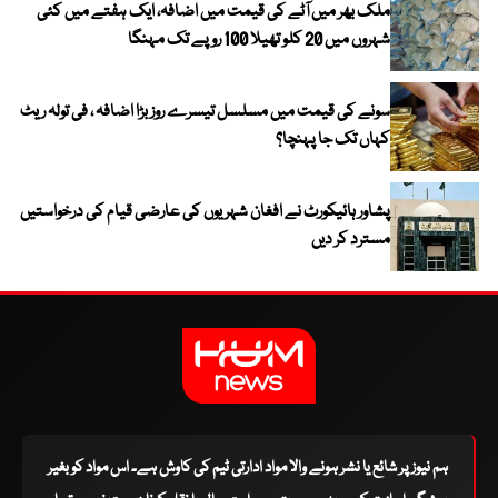
ملک بھر میں آٹے کی قیمت میں اضافہ، ایک ہفتے میں کئی
شہروں میں 20 کلو تھیلا 100 روپے تک مہنگا
سونے کی قیمت میں مسلسل تیسرے روز بڑا اضافہ ، فی تولہ ریٹ
کہاں تک جا پہنچا؟
پشاور ہائیکورٹ نے افغان شہریوں کی عارضی قیام کی درخواستیں
مسترد کر دیں
ہم نیوز پر شائع یا نشر ہونے والا مواد ادارتی ٹیم کی کاوش ہے۔ اس مواد کو بغیر