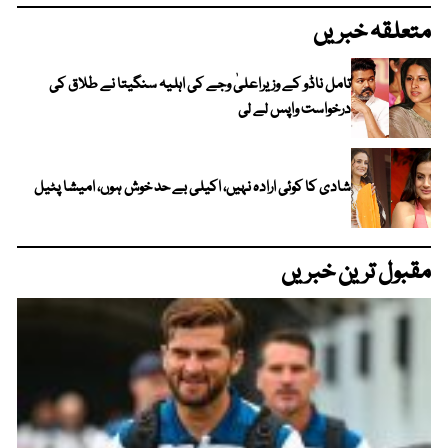
متعلقہ خبریں
تامل ناڈو کے وزیراعلیٰ وجے کی اہلیہ سنگیتا نے طلاق کی
درخواست واپس لے لی
شادی کا کوئی ارادہ نہیں، اکیلی بے حد خوش ہوں، امیشا پٹیل
مقبول ترین خبریں