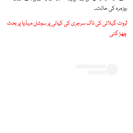
روزمرہ کی حالت۔
ثروت گیلانی کی ناک سرجری کی کہانی پر سوشل میڈیا پر بحث
چھڑ گئی