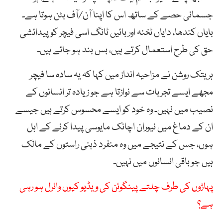
جسمانی حصے کے ساتھ اس کا اپنا آن/آف بٹن ہوتا ہے۔
بایاں کندھا، دایاں ٹخنہ اور بائیں ٹانگ اسی فیچر کو پیدائشی
حق کی طرح استعمال کرتے ہیں، بس بند ہو جاتے ہیں۔
ہریتک روشن نے مزاحیہ انداز میں کہا کہ یہ سادہ سا فیچر
مجھے ایسے تجربات سے نوازتا ہے جو زیادہ تر انسانوں کے
نصیب میں نہیں۔ وہ خود کو ایسے محسوس کرتے ہیں جیسے
ان کے دماغ میں نیوران اچانک مایوسی پیدا کرنے کے اہل
ہوں، جس کے نتیجے میں وہ منفرد ذہنی راستوں کے مالک
ہیں جو باقی انسانوں میں نہیں۔
پہاڑوں کی طرف چلتے پینگوئن کی ویڈیو کیوں وائرل ہو رہی
ہے؟