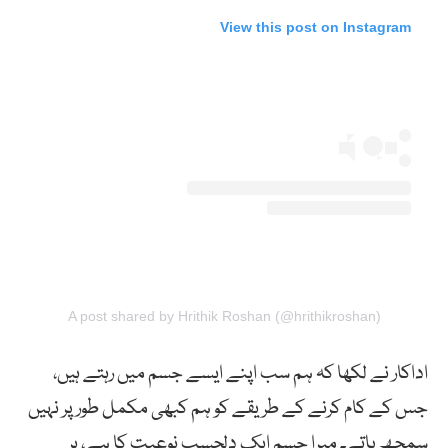
View this post on Instagram
A post shared by Hrithik Roshan (@hrithikroshan)
اداکار نے لکھا کہ ہم سب اپنے ایسے جسم میں رہتے ہیں،
جس کے کام کرنے کے طریقے کو ہم کبھی مکمل طور پر نہیں
سمجھ پاتے۔ میرا جسم ایک دلچسپ نوعیت کا ہے، ہر