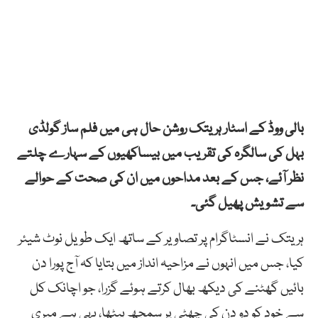
بالی ووڈ کے اسٹار ہریتک روشن حال ہی میں فلم ساز گولڈی
بہل کی سالگرہ کی تقریب میں بیساکھیوں کے سہارے چلتے
نظر آئے، جس کے بعد مداحوں میں ان کی صحت کے حوالے
سے تشویش پھیل گئی۔
ہریتک نے انسٹاگرام پر تصاویر کے ساتھ ایک طویل نوٹ شیئر
کیا، جس میں انہوں نے مزاحیہ انداز میں بتایا کہ آج پورا دن
بائیں گھٹنے کی دیکھ بھال کرتے ہوئے گزرا، جو اچانک کل
سے خود کو دو دن کی چھٹی پر سمجھ بیٹھا، یہی ہے میری