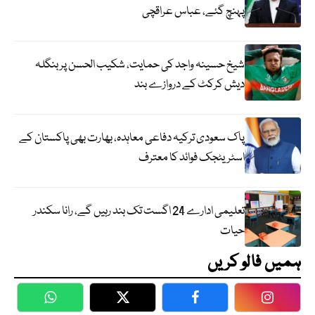
پہنچ گئے، عباس عراقچی
شیخ حسینہ واجد کی حمایت، شکیب الحسن پر بنگلہ
دیش کرکٹ کے دروازے بند
پاک سعودی ترکیہ دفاعی معاہدہ، بھارت بھی پاکستان کے
اسٹریٹجک فوائد کا معترف
تعلیمی ادارے 24 اگست تک بند رہیں گے، رانا سکندر
حیات
ہمیں فالو کریں
WhatsApp
Twitter
Facebook
Faceboo