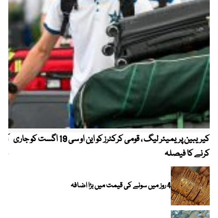
کیریبین پریمیئر لیگ ، قومی کرکٹرز کو این او سی 19 اگست کو جاری
آز
کرنے کا فیصلہ
چھی
4 روز میں سونے کی قیمت میں بڑا اضافہ