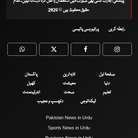
پیشگی اجازت کسی بھی صورت میں استعمال یا نقل کرنا درست نہیں۔ تمام
حقوق محفوظ ہیں © 2026
رابطہ کریں
پرائیویسی پالیسی
WhatsApp
Twitter
Facebook
Faceboo
صفحۂ اول
تازہ ترین
پاکستان
دنیا
معیشت
کھیل
تعلیم
صحت
انٹرٹینمنٹ
ٹیکنالوجی
دلچسپ و عجیب
Pakistan News in Urdu
Sports News in Urdu
Business News in Urdu