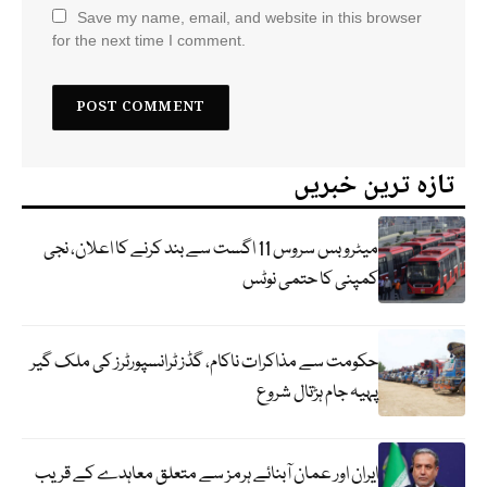
Save my name, email, and website in this browser
for the next time I comment.
تازہ ترین خبریں
میٹرو بس سروس 11 اگست سے بند کرنے کا اعلان، نجی
کمپنی کا حتمی نوٹس
حکومت سے مذاکرات ناکام، گڈز ٹرانسپورٹرز کی ملک گیر
پہیہ جام ہڑتال شروع
ایران اور عمان آبنائے ہرمز سے متعلق معاہدے کے قریب