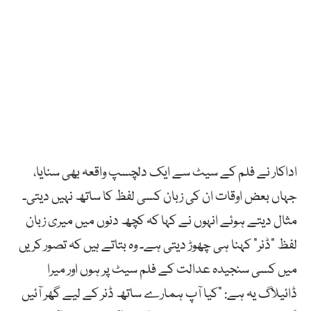
اداکار نے فلم کے سیٹ سے ایک دلچسپ واقعہ بھی سنایا،
جہاں بعض اوقات ان کی زبان کسی لفظ کا ساتھ نہیں دیتی۔
مثال دیتے ہوئے انہوں نے کہا کہ کچھ دنوں میں میری زبان
لفظ “ڈنر” کہنا ہی چھوڑ دیتی ہے۔ وہ بتاتے ہیں کہ تصور کریں
میں کسی سنجیدہ عدالت کے فلم سیٹ پر ہوں اور میرا
ڈائیلاگ یہ ہے: “کیا آپ ہمارے ساتھ ڈنر کے لیے گھر آئیں