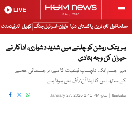
LIVE
8 Aug, 2026
صفحۂ اول
تازہ ترین
پاکستان
دنیا
ایران-اسرائیل جنگ
کھیل
انٹرٹینمنٹ
ہریتک روشن کو چلنے میں شدید دشواری، اداکار نے
حیران کن وجہ بتادی
میرا جسم ایک دلچسپ نوعیت کا ہے، ہر جسمانی حصے
کے ساتھ اس کا اپنا آن/آف بٹن ہوتا ہے
|
شائع
January 27, 2026 2:41 PM
Noshaba