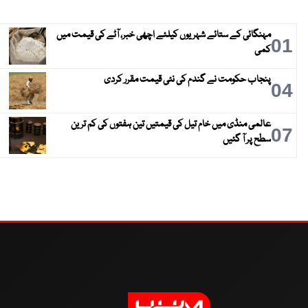
مہنگائی کے ستائے شہریوں کیلئے اچھی خبر، آٹے کی قیمت میں
01
کمی
پنجاب حکومت نے گندم کی نئی قیمت مقرر کردی
04
عالمی منڈی میں خام تیل کی قیمتیں تین ہفتوں کی کم ترین
07
سطح پر آ گئیں