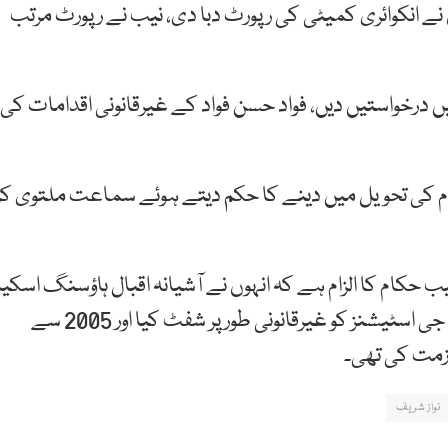
وں نے انکوائری کمیٹی کی رپورٹ دبا دی، نیب نے رپورٹ مرتب
یں درخواستیں دیں، فواد حسن فواد کے غیرقانونی اقدامات کی
کام کی تحویل میں دینے کا حکم دیتے ہوئے سماعت ملتوی کر
نیب حکام کا الزام ہے کہ انہوں نے آشیانہ اقبال ہاؤسنگ اسکی
میں میرٹ کے برخلاف ٹھیکہ دیا تھا، انہوں نے نو سی این جی اسٹیشنز کو غیرقانونی طور پر شفٹ کیا اور 2005 سے
نواز شریف