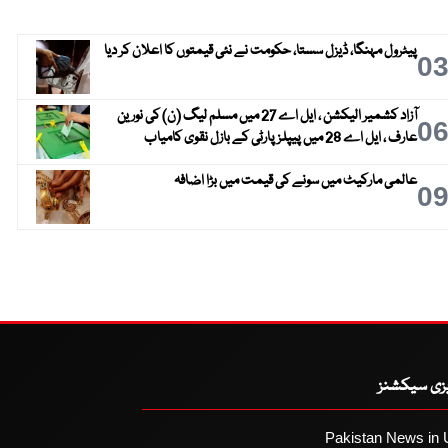
پیٹرول مہنگا، ڈیزل سستا، حکومت نے نئی قیمتوں کا اعلان کر دیا
0
آزاد کشمیر الیکشن ، ایل اے 27 میں مسلم لیگ (ن) کی نورین
0
عارف ، ایل اے 28 میں پیپلز پارٹی کے بازل نقوی کامیاب
عالمی مارکیٹ میں سونے کی قیمت میں بڑا اضافہ
0
یزی سیکشنز
Pakistan News in 