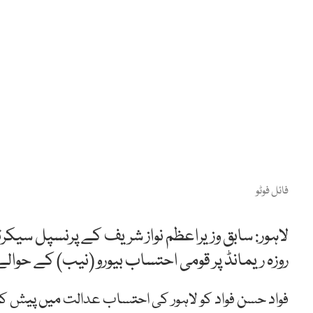
فائل فوٹو
لاہور: سابق وزیراعظم نواز شریف کے پرنسپل سیکرٹ
روزہ ریمانڈ پر قومی احتساب بیورو (نیب) کے حوالے 
فواد حسن فواد کو لاہور کی احتساب عدالت میں پیش کیا