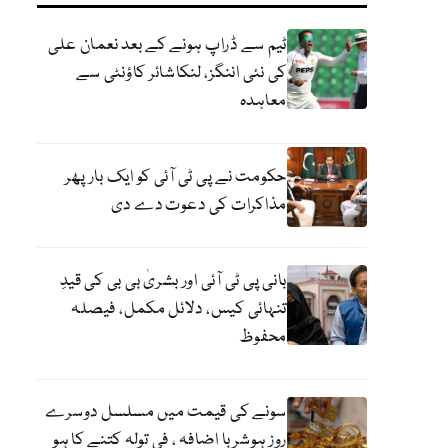
ٹیم سے ڈراپ ہونے کے بعد نعمان علی
کی نئی اننگز، لنکاشائر کاؤنٹی سے
معاہدہ
حکومت نے پی ٹی آئی کو ایک بارپھر
مذاکرات کی دعوت دے دی
بانی پی ٹی آئی اور بشریٰ بی بی کی قیدِ
تنہائی کیس، دلائل مکمل، فیصلہ
محفوظ
سونے کی قیمت میں مسلسل دوسرے
روز ہوشربا اضافہ ، فی تولہ کتنے کا ہو