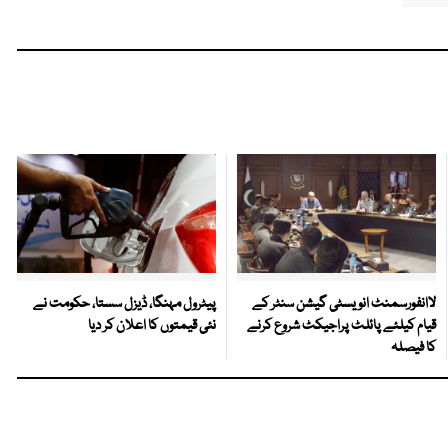
لاانفورسمنٹ انویسٹی گیشن سنٹر کے
پیٹرول مہنگا، ڈیزل سستا، حکومت نے
قیام کیلئے پائلٹ پراجیکٹ شروع کرنے
نئی قیمتوں کا اعلان کر دیا
کا فیصلہ