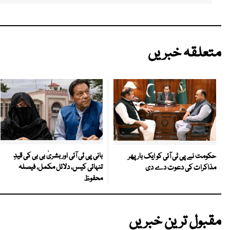
متعلقہ خبریں
بانی پی ٹی آئی اور بشریٰ بی بی کی قیدِ
حکومت نے پی ٹی آئی کو ایک بارپھر
تنہائی کیس، دلائل مکمل، فیصلہ
مذاکرات کی دعوت دے دی
محفوظ
مقبول ترین خبریں