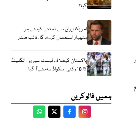
گیا؟
امریکا ایران سے نمٹنے کیلئے ہر
ہتھیار استعمال کرے گا، نائب صدر
پاکستان کیخلاف ٹیسٹ سیریز ، انگلینڈ
کا 16 رکنی اسکواڈ سامنے آ گیا
م
ہمیں فالو کریں
WhatsApp
Twitter
Facebook
Facebook