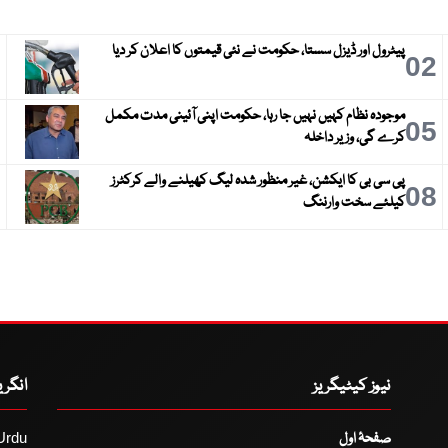
پیٹرول اور ڈیزل سستا، حکومت نے نئی قیمتوں کا اعلان کر دیا
3
02
موجودہ نظام کہیں نہیں جا رہا، حکومت اپنی آئینی مدت مکمل
6
05
کرے گی، وزیر داخلہ
پی سی بی کا ایکشن، غیر منظور شدہ لیگ کھیلنے والے کرکٹرز
9
08
کیلئے سخت وارننگ
نیوز کیٹیگریز
انگر
صفحۂ اول
Urdu