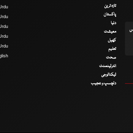
تازہ ترین
Urdu
پاکستان
Urdu
دنیا
Urdu
اس
معیشت
Urdu
کھیل
Urdu
تعلیم
lish
صحت
انٹرٹینمنٹ
ٹیکنالوجی
دلچسپ و عجیب