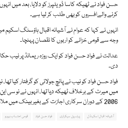
حسن فواد نے ٹھیکہ کاسا ڈویلپرز کو دلایا، بعد میں انہ
کرنے والےافسروں کو بھی طلب کر لیا ہے۔
انہوں نے کہا کہ عوام نے آشیانہ اقبال ہاؤسنگ اسکیم م
وجہ سے قومی خزانے کو اربوں کا نقصان پہنچا۔
عدالت نے فواد حسن فواد کو ایک روزہ ریمانڈ پر نیب ح
دی۔
فواد حسن فواد کو نیب نے پانچ جولائی کو گرفتار کیا تھا، 
2006 کے دوران سرکاری اجازت کے بغیر بینک میں ملازمت کی تھی۔
آشیانہ اقبال اسکینڈل
پرنسپل سیکرٹری
فواد حسن فواد
قومی احتساب بیورو