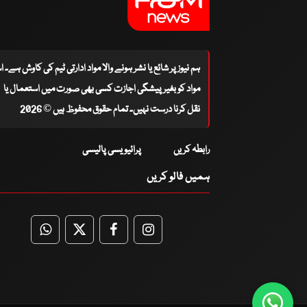
ہم نیوز پر شائع یا نشر ہونے والا مواد ادارتی ٹیم کی کاوش ہے۔ 
مواد کو بغیر پیشگی اجازت کسی بھی صورت میں استعمال یا
نقل کرنا درست نہیں۔ تمام حقوق محفوظ ہیں © 2026
رابطہ کریں
پرائیویسی پالیسی
ہمیں فالو کریں
WhatsApp
Twitter
Facebook
Facebook