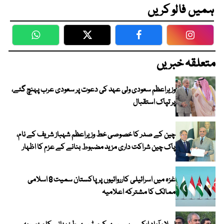
ہمیں فالو کریں
WhatsApp
Twitter
Facebook
Faceboo
متعلقہ خبریں
وزیراعظم سعودی ولی عہد کی دعوت پر سعودی عرب پہنچ گئے،
پر تپاک استقبال
چین کے صدر کا خصوصی خط وزیراعظم شہباز شریف کے نام،
پاک چین شراکت داری مزید مضبوط بنانے کے عزم کا اظہار
غزہ میں اسرائیلی کارروائیوں پر پاکستان سمیت 8 اسلامی
ممالک کا مشترکہ اعلامیہ