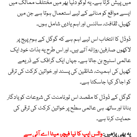
میں پیش کرتا ہے۔ یہ لوگو دنیا بھر میں مختلف ممالک میں
ایسے مواقع کو منانے کے لیے استعمال ہوتا ہے جن میں
کھیل، ثقافت، سائنس اور اہم یادیں شامل ہوں۔
ڈوڈل کا انتخاب اس لیے اہم ہے کہ گوگل کے ہوم پیج پر
لاکھوں صارفین روزانہ آتے ہیں۔ اور اس طرح یہ بذات خود ایک
عالمی اسٹیج بن جاتا ہے۔ جہاں ایک گرافک کے ذریعے
کھیل کی اہمیت، شائقین کی پسند اور خواتین کرکٹ کی ترقی
کو اجاگر کیا جاسکتا ہے۔
گوگل کے ڈوڈل کا مقصد اس ٹورنامنٹ کی شروعات کو یادگار
بنانا اور ساتھ ہی عالمی سطح پر خواتین کرکٹ کی ترقی کی
حمایت کرنا ہے۔
یہ بھی پڑھیں:
واٹس ایپ کا نیا فیچر، میٹا اے آئی سے