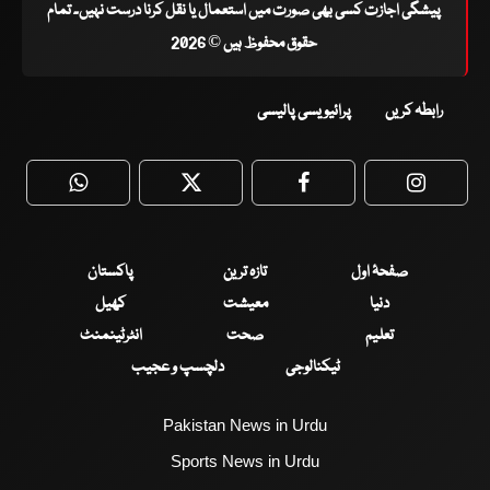
پیشگی اجازت کسی بھی صورت میں استعمال یا نقل کرنا درست نہیں۔ تمام
حقوق محفوظ ہیں © 2026
رابطہ کریں
پرائیویسی پالیسی
WhatsApp
Twitter
Facebook
Faceboo
صفحۂ اول
تازہ ترین
پاکستان
دنیا
معیشت
کھیل
تعلیم
صحت
انٹرٹینمنٹ
ٹیکنالوجی
دلچسپ و عجیب
Pakistan News in Urdu
Sports News in Urdu