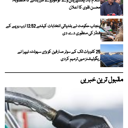
اسلام آباد ایکسپریس وے کو موٹروے طرز بنانے کا منصوبہ،
محسن نقوی کا اعلان
پنجاب حکومت نے بلدیاتی انتخابات کیلئے 12.52 ارب روپے کے
فنڈز کی منظوری دے دی
25 کلو واٹ تک کے سولر صارفین کو بڑی سہولت، نیپرا نے
ریگولیشنز میں ترمیم کردی
مقبول ترین خبریں