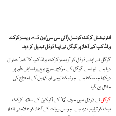
انٹرنیشنل کرکٹ کونسل (آئی سی سی) ون ڈے ویمنز کرکٹ
ورلڈ کپ کے آغاز پر گوگل نے اپنا ڈوڈل تبدیل کر دیا۔
گوگل نے اپنے ڈوڈل کو “ویمنز کرکٹ ورلڈ کپ کا آغاز” عنوان
دیا ہے۔ اور اسے گوگل کے مرکزی سرچ بیج پر نمایاں طور پر
دیکھا جا سکتا ہے۔ جو ٹیکنالوجی اور کھیل کے امتزاج کی
مثال بن گیا۔
گوگل
نے ڈوڈل میں حرف “G” کے آئیکون کے ساتھ کرکٹ
بیٹ کو ترتیب دیا ہے۔ جو اس ایونٹ کے آغاز کو علامتی انداز