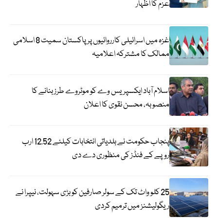
عزم کا اظہار
غزہ میں اسرائیلی کارروائیوں پر پاکستان سمیت 8 اسلامی
ممالک کا مشترکہ اعلامیہ
اسلام آباد ایکسپریس وے کو موٹروے طرز بنانے کا
منصوبہ، محسن نقوی کا اعلان
پنجاب حکومت نے بلدیاتی انتخابات کیلئے 12.52 ارب
روپے کے فنڈز کی منظوری دے دی
25 کلو واٹ تک کے سولر صارفین کو بڑی سہولت، نیپرا نے
ریگولیشنز میں ترمیم کردی