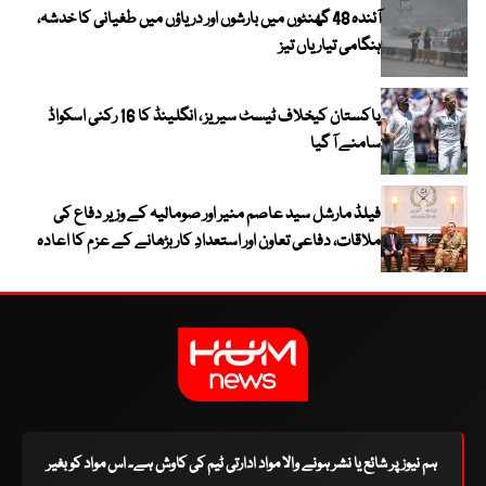
آئندہ 48 گھنٹوں میں بارشوں اور دریاؤں میں طغیانی کا خدشہ،
ہنگامی تیاریاں تیز
پاکستان کیخلاف ٹیسٹ سیریز ، انگلینڈ کا 16 رکنی اسکواڈ
سامنے آ گیا
فیلڈ مارشل سید عاصم منیر اور صومالیہ کے وزیر دفاع کی
ملاقات، دفاعی تعاون اور استعدادِ کار بڑھانے کے عزم کا اعادہ
ہم نیوز پر شائع یا نشر ہونے والا مواد ادارتی ٹیم کی کاوش ہے۔ اس مواد کو بغیر