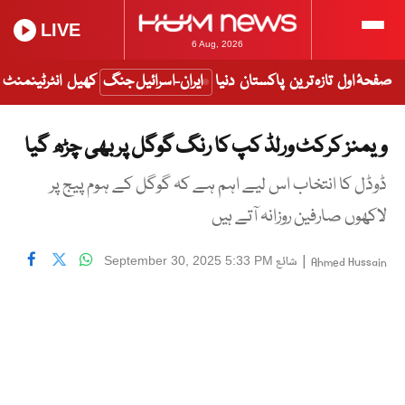
LIVE
6 Aug, 2026
صفحۂ اول
تازہ ترین
پاکستان
دنیا
ایران-اسرائیل جنگ
کھیل
انٹرٹینمنٹ
ویمنز کرکٹ ورلڈ کپ کا رنگ گوگل پر بھی چڑھ گیا
ڈوڈل کا انتخاب اس لیے اہم ہے کہ گوگل کے ہوم پیج پر
لاکھوں صارفین روزانہ آتے ہیں
|
شائع
September 30, 2025 5:33 PM
Ahmed Hussain