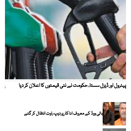
پیٹرول اور ڈیزل سستا، حکومت نے نئی قیمتوں کا اعلان کر دیا
پیٹ
بالی ووڈ کے معروف اداکار پردیپ راوت انتقال کر گئے