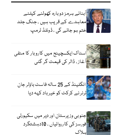
آبنائے ہرمز دوبارہ کھولنے کیلئے
معاہدے کے قریب ہیں ، جنگ جلد
ختم ہو جائے گی ، ڈونلڈ ٹرمپ
اسٹاک ایکسچینج میں کاروبار کا منفی
آغاز ، ڈالر کی قیمت گر گئی
انگلینڈ کے 25 سالہ فاسٹ باؤلر جان
ٹرنر نے کرکٹ کو خیر باد کہہ دیا
جنوبی وزیرستان اور دیر میں سکیورٹی
فورسز کی کارروائیاں ، 10دہشتگرد
ہلاک