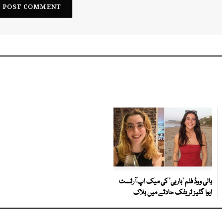
ہالی ووڈ فلم ’باربی‘ کی میک اپ آرٹسٹ
ایوا گلیز ٹریفک حادثے میں ہلاک