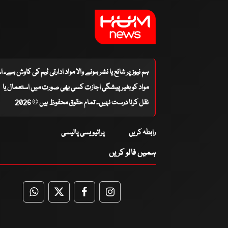
ہم نیوز پر شائع یا نشر ہونے والا مواد ادارتی ٹیم کی کاوش ہے۔ 
مواد کو بغیر پیشگی اجازت کسی بھی صورت میں استعمال یا
نقل کرنا درست نہیں۔ تمام حقوق محفوظ ہیں © 2026
رابطہ کریں
پرائیویسی پالیسی
ہمیں فالو کریں
WhatsApp
Twitter
Facebook
Facebook