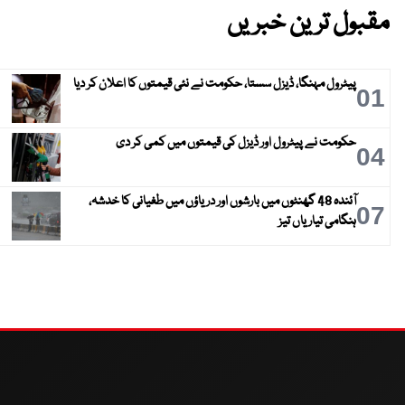
مقبول ترین خبریں
پیٹرول مہنگا، ڈیزل سستا، حکومت نے نئی قیمتوں کا اعلان کر دیا
01
حکومت نے پیٹرول اور ڈیزل کی قیمتوں میں کمی کر دی
04
آئندہ 48 گھنٹوں میں بارشوں اور دریاؤں میں طغیانی کا خدشہ،
07
ہنگامی تیاریاں تیز