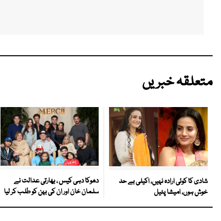
متعلقہ خبریں
دھوکا دہی کیس ، بھارتی عدالت نے
شادی کا کوئی ارادہ نہیں، اکیلی بے حد
سلمان خان اور ان کی بہن کو طلب کر لیا
خوش ہوں، امیشا پٹیل