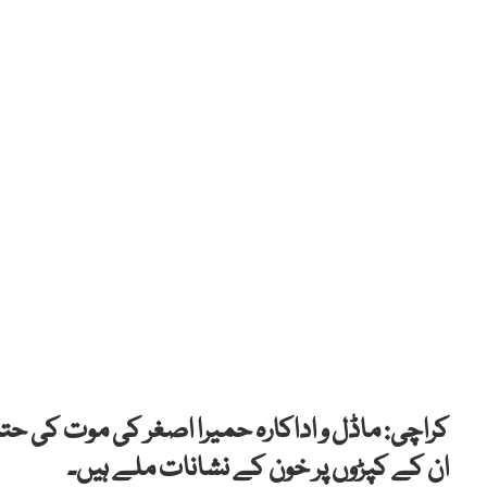
کراچی: ماڈل و اداکارہ حمیرا اصغر کی موت کی ح
ان کے کپڑوں پر خون کے نشانات ملے ہیں۔