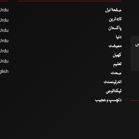
صفحۂ اول
Urdu
تازہ ترین
Urdu
پاکستان
Urdu
دنیا
Urdu
اس
معیشت
Urdu
کھیل
Urdu
تعلیم
lish
صحت
انٹرٹینمنٹ
ٹیکنالوجی
دلچسپ و عجیب