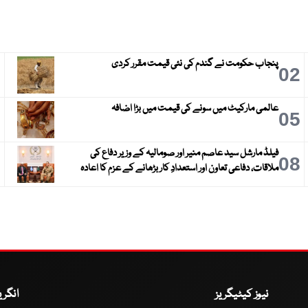
پنجاب حکومت نے گندم کی نئی قیمت مقرر کردی
3
02
عالمی مارکیٹ میں سونے کی قیمت میں بڑا اضافہ
6
05
فیلڈ مارشل سید عاصم منیر اور صومالیہ کے وزیر دفاع کی
9
08
ملاقات، دفاعی تعاون اور استعدادِ کار بڑھانے کے عزم کا اعادہ
نیوز کیٹیگریز
انگر