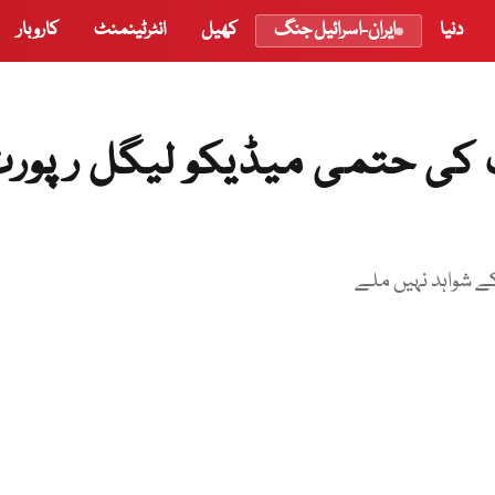
دنیا
ایران-اسرائیل جنگ
کھیل
انٹرٹینمنٹ
کاروبار
 کی حتمی میڈیکو لیگل رپورٹ 
کے شواہد نہیں ملے