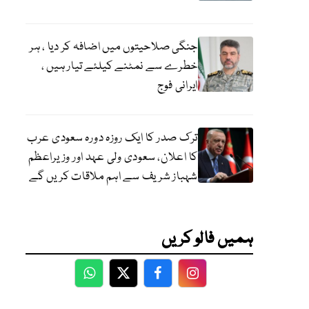
جنگی صلاحیتوں میں اضافہ کر دیا ، ہر
خطرے سے نمٹنے کیلئے تیار ہیں ،
ایرانی فوج
ترک صدر کا ایک روزہ دورہ سعودی عرب
کا اعلان، سعودی ولی عہد اور وزیراعظم
شہباز شریف سے اہم ملاقات کریں گے
ہمیں فالو کریں
WhatsApp
Twitter
Facebook
Facebook