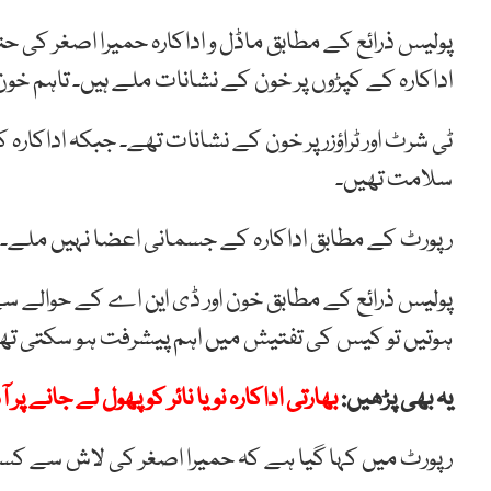
پولیس ذرائع کے مطابق ماڈل و اداکارہ حمیرا اصغر کی ح
اداکارہ کے کپڑوں پر خون کے نشانات ملے ہیں۔ تاہم خو
ٹی شرٹ اور ٹراؤزر پر خون کے نشانات تھے۔ جبکہ اداکا
سلامت تھیں۔
رپورٹ کے مطابق اداکارہ کے جسمانی اعضا نہیں ملے
پولیس ذرائع کے مطابق خون اور ڈی این اے کے حوالے س
ہوتیں تو کیس کی تفتیش میں اہم پیشرفت ہو سکتی تھ
یہ بھی پڑھیں:
بھارتی اداکارہ نویا نائر کو پھول لے جانے پر 
رپورٹ میں کہا گیا ہے کہ حمیرا اصغر کی لاش سے کسی ق