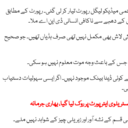
تمی میڈیکو لیگل رپورٹ تیار کر لی گئی۔ رپورٹ کے مطابق
ن کے دھبے سے ناکافی انسانی ڈی این اے ملا۔
رہ کی لاش بھی مکمل نہیں تھی صرف ہڈیاں تھیں۔ جو صحیح
۔ جس کے باعث وجہ موت معلوم نہیں ہو سکی۔
ے کوئی ڈیٹا بینک موجود نہیں۔ اگر ایسی سہولیات دستیاب
ی۔
آسٹریلوی ایئرپورٹ پر روک لیا گیا، بھاری جرمانہ
سم کے نشہ آور اور زہریلی چیز کے شواہد نہیں ملے۔