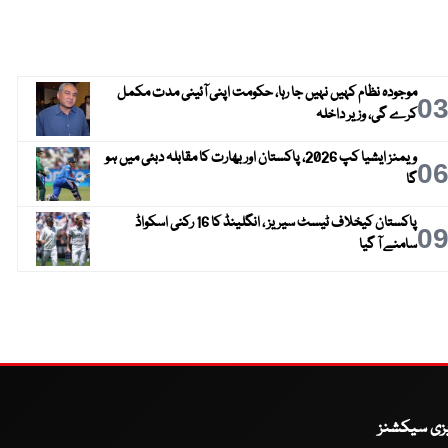
موجودہ نظام کہیں نہیں جا رہا، حکومت اپنی آئینی مدت مکمل
0
کرے گی، وزیر داخلہ
ویمنز ایشیا کپ 2026، پاکستان اور بھارت کا مقابلہ دبئی میں ہو
0
گا
پاکستان کیخلاف ٹیسٹ سیریز ، انگلینڈ کا 16 رکنی اسکواڈ
0
سامنے آ گیا
یزی سیکشنز