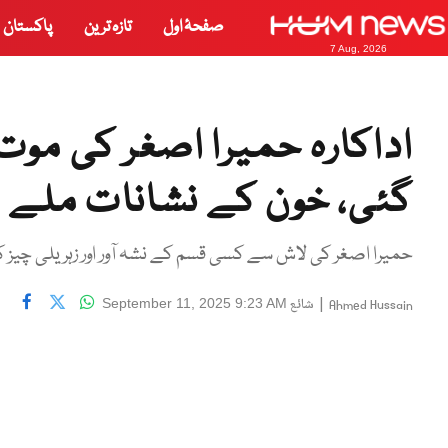
صفحۂ اول
تازہ ترین
پاکستان
7 Aug, 2026
اداکارہ حمیرا اصغر کی موت
گئی، خون کے نشانات ملے
حمیرا اصغر کی لاش سے کسی قسم کے نشہ آور اور زہریلی چیز 
|
شائع
September 11, 2025 9:23 AM
Ahmed Hussain