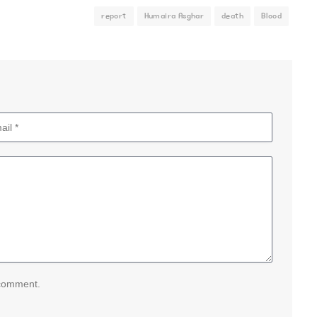
report
Humaira Asghar
death
Blood
 comment.