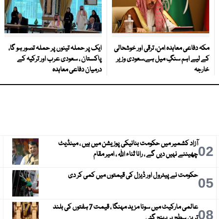
مکہ دفاعی معاہدہ امن، ترقی اور خوشحالی
ایک پر حملہ تینوں پر حملہ تصور ہو گا،
کے لیے اہم سنگِ میل ہے،سعودی وزیر
پاکستان ، سعودی عرب اور ترکیہ کے
خارجہ
درمیان دفاعی معاہدہ
آزاد کشمیر میں حکومت بنانیکی پوزیشن میں ہیں ، مینڈیٹ
3
02
چھیننے نہیں دیں گے ، رانا ثناء اللہ ، امیر مقام
حکومت نے پیٹرول اور ڈیزل کی قیمتوں میں کمی کر دی
6
05
عالمی مارکیٹ میں سونا مزید مہنگا ، قیمت 7 ہفتوں کی بلند
9
08
ترین سطح پر پہنچ گئی