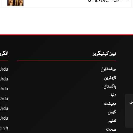
نیوز کیٹیگریز
انگر
صفحۂ اول
Urdu
تازہ ترین
Urdu
پاکستان
Urdu
دنیا
Urdu
اس
معیشت
Urdu
کھیل
Urdu
تعلیم
lish
صحت