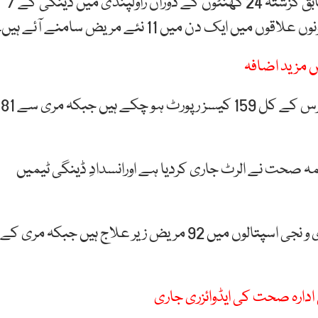
محکمہ صحت کی جانب سے جاری کردہ رپورٹ کے مطابق گزشتہ 24 گھنٹوں کے دوران راولپنڈی میں ڈینگی کے 7
ں مزید اضافہ
حکام کے مطابق رواں سیزن میں راولپنڈی سے ڈینگی وائرس کے کل 159 کیسز رپورٹ ہو چکے ہیں جبکہ مری سے 81
 صحت نے الرٹ جاری کردیا ہے اورانسدادِ ڈینگی ٹیمیں
رپورٹ کے مطابق اس وقت راولپنڈی کے مختلف سرکاری و نجی اسپتالوں میں 92 مریض زیر علاج ہیں جبکہ مری کے
ادارہ صحت کی ایڈوائزری جاری