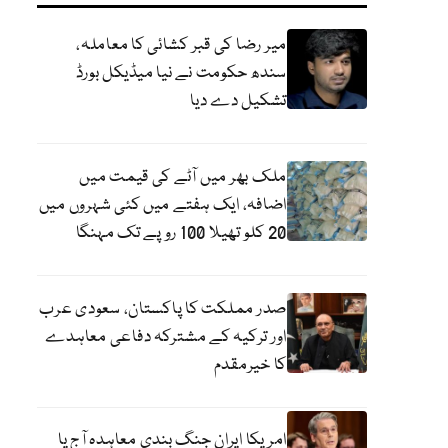
میر رضا کی قبر کشائی کا معاملہ،
سندھ حکومت نے نیا میڈیکل بورڈ
تشکیل دے دیا
ملک بھر میں آٹے کی قیمت میں
اضافہ، ایک ہفتے میں کئی شہروں میں
20 کلو تھیلا 100 روپے تک مہنگا
صدر مملکت کا پاکستان، سعودی عرب
اور ترکیہ کے مشترکہ دفاعی معاہدے
کا خیرمقدم
امریکا ایران جنگ بندی معاہدہ آج یا