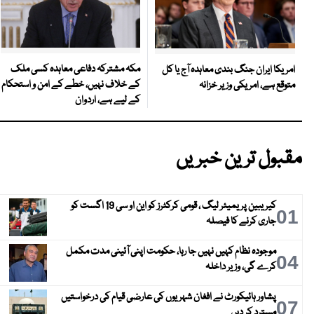
مکہ مشترکہ دفاعی معاہدہ کسی ملک
امریکا ایران جنگ بندی معاہدہ آج یا کل
کے خلاف نہیں، خطے کے امن و استحکام
متوقع ہے، امریکی وزیر خزانہ
کے لیے ہے، اردوان
مقبول ترین خبریں
کیریبین پریمیئر لیگ ، قومی کرکٹرز کو این او سی 19 اگست کو
01
جاری کرنے کا فیصلہ
موجودہ نظام کہیں نہیں جا رہا، حکومت اپنی آئینی مدت مکمل
04
کرے گی، وزیر داخلہ
پشاور ہائیکورٹ نے افغان شہریوں کی عارضی قیام کی درخواستیں
07
مسترد کر دیں