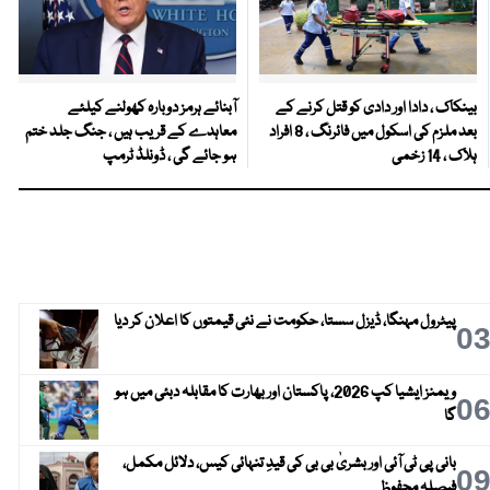
بینکاک ، دادا اور دادی کو قتل کرنے کے
آبنائے ہرمز دوبارہ کھولنے کیلئے
بعد ملزم کی اسکول میں فائرنگ ، 8 افراد
معاہدے کے قریب ہیں ، جنگ جلد ختم
ہلاک ، 14 زخمی
ہو جائے گی ، ڈونلڈ ٹرمپ
پیٹرول مہنگا، ڈیزل سستا، حکومت نے نئی قیمتوں کا اعلان کر دیا
0
ویمنز ایشیا کپ 2026، پاکستان اور بھارت کا مقابلہ دبئی میں ہو
0
گا
بانی پی ٹی آئی اور بشریٰ بی بی کی قیدِ تنہائی کیس، دلائل مکمل،
0
فیصلہ محفوظ