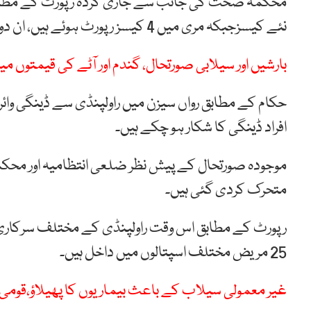
نئے کیسزجبکہ مری میں 4 کیسز رپورٹ ہوئے ہیں، ان دونوں علاقوں میں ایک دن میں 11 نئے مریض سامنے آئے ہیں۔
بارشیں اور سیلابی صورتحال، گندم اور آٹے کی قیمتوں می
افراد ڈینگی کا شکار ہو چکے ہیں۔
موجودہ صورتحال کے پیش نظر ضلعی انتظامیہ اور محکمہ
متحرک کردی گئی ہیں۔
25 مریض مختلف اسپتالوں میں داخل ہیں۔
غیر معمولی سیلاب کے باعث بیماریوں کا پھیلاؤ،قومی 