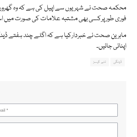
محکمہ صحت نے شہریوں سے اپیل کی ہے کہ وہ گھروں می
فوری طور پرکسی بھی مشتبہ علامات کی صورت میں اس
ماہرین صحت نے خبردارکیا ہے کہ اگلے چند ہفتے ڈینگی
اپنائی جائیں۔
ڈینگی
نئے کیسز