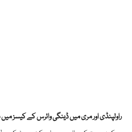
راولپنڈی اور مری میں ڈینگی وائرس کے کیسز میں