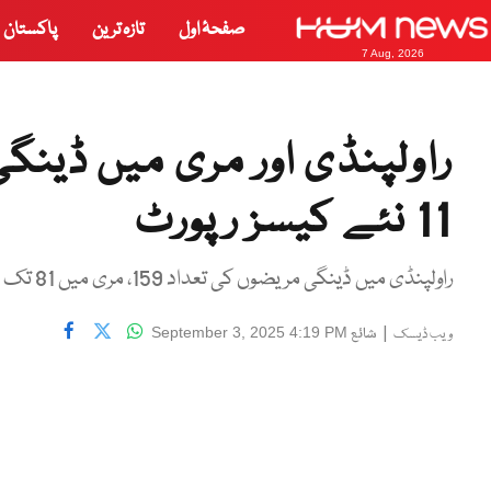
صفحۂ اول
تازہ ترین
پاکستان
7 Aug, 2026
11 نئے کیسز رپورٹ
راولپنڈی میں ڈینگی مریضوں کی تعداد 159، مری میں 81 تک جا پہنچی، درجنوں اسپتالوں میں زیر علاج
|
شائع
September 3, 2025 4:19 PM
ویب ڈیسک