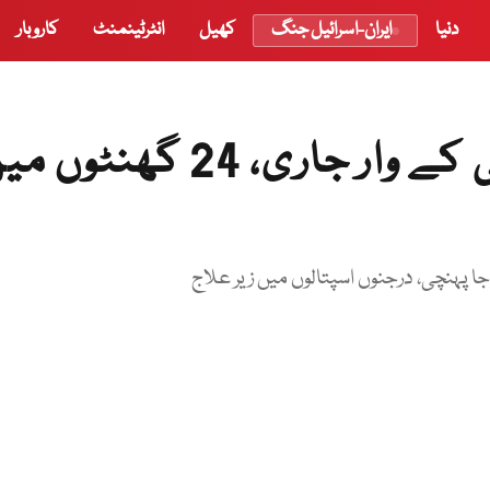
دنیا
ایران-اسرائیل جنگ
کھیل
انٹرٹینمنٹ
کاروبار
راولپنڈی اور مری میں ڈینگی کے وار جاری، 24 گھنٹو