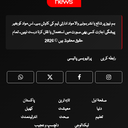
ہم نیوز پر شائع یا نشر ہونے والا مواد ادارتی ٹیم کی کاوش ہے۔ اس مواد کو بغیر
پیشگی اجازت کسی بھی صورت میں استعمال یا نقل کرنا درست نہیں۔ تمام
حقوق محفوظ ہیں © 2026
رابطہ کریں
پرائیویسی پالیسی
WhatsApp
Twitter
Facebook
Faceboo
صفحۂ اول
تازہ ترین
پاکستان
دنیا
معیشت
کھیل
تعلیم
صحت
انٹرٹینمنٹ
ٹیکنالوجی
دلچسپ و عجیب