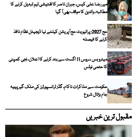
میر رضا علی کیس، جبران ناصر کا تفتیشی ٹیم تبدیل کرنے کا
مطالبہ، والدین کا موقف بھی آ گیا
حج 2027: پرائیویٹ حج آپریشن کیلئے نیا ڈیجیٹل نظام نافذ
کرنے کا فیصلہ
میٹرو بس سروس 11 اگست سے بند کرنے کا اعلان، نجی کمپنی
کا حتمی نوٹس
حکومت سے مذاکرات ناکام، گڈز ٹرانسپورٹرز کی ملک گیر پہیہ
جام ہڑتال شروع
مقبول ترین خبریں