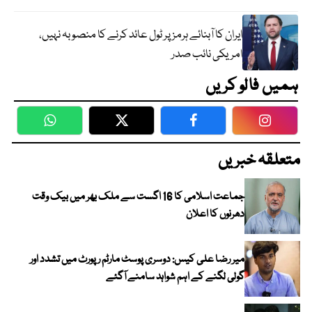
ایران کا آبنائے ہرمز پر ٹول عائد کرنے کا منصوبہ نہیں،
امریکی نائب صدر
ہمیں فالو کریں
WhatsApp
Twitter
Facebook
Faceboo
متعلقہ خبریں
جماعت اسلامی کا 16 اگست سے ملک بھر میں بیک وقت
دھرنوں کا اعلان
میر رضا علی کیس: دوسری پوسٹ مارٹم رپورٹ میں تشدد اور
گولی لگنے کے اہم شواہد سامنے آگئے