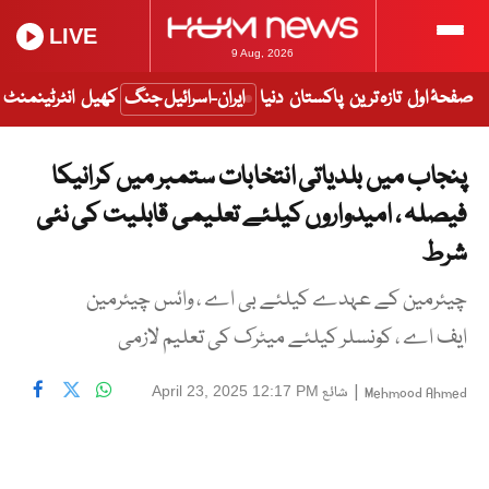
LIVE
9 Aug, 2026
صفحۂ اول
تازہ ترین
پاکستان
دنیا
ایران-اسرائیل جنگ
کھیل
انٹرٹینمنٹ
پنجاب میں بلدیاتی انتخابات ستمبر میں کرانیکا
فیصلہ ، امیدواروں کیلئے تعلیمی قابلیت کی نئی
شرط
چیئرمین کے عہدے کیلئے بی اے ، وائس چیئرمین
ایف اے ، کونسلر کیلئے میٹرک کی تعلیم لازمی
|
شائع
April 23, 2025 12:17 PM
Mehmood Ahmed