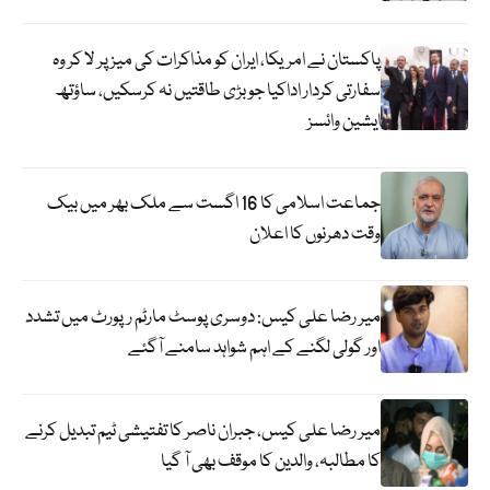
پاکستان نے امریکا، ایران کو مذاکرات کی میز پر لا کر وہ
سفارتی کردار اداکیا جو بڑی طاقتیں نہ کرسکیں، ساؤتھ
ایشین وائسز
جماعت اسلامی کا 16 اگست سے ملک بھر میں بیک
وقت دھرنوں کا اعلان
میر رضا علی کیس: دوسری پوسٹ مارٹم رپورٹ میں تشدد
اور گولی لگنے کے اہم شواہد سامنے آگئے
میر رضا علی کیس، جبران ناصر کا تفتیشی ٹیم تبدیل کرنے
کا مطالبہ، والدین کا موقف بھی آ گیا