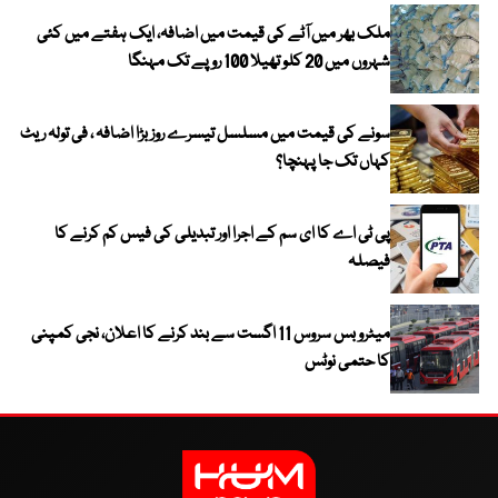
ملک بھر میں آٹے کی قیمت میں اضافہ، ایک ہفتے میں کئی
شہروں میں 20 کلو تھیلا 100 روپے تک مہنگا
سونے کی قیمت میں مسلسل تیسرے روز بڑا اضافہ ، فی تولہ ریٹ
کہاں تک جا پہنچا؟
پی ٹی اے کا ای سم کے اجرا اور تبدیلی کی فیس کم کرنے کا
فیصلہ
میٹرو بس سروس 11 اگست سے بند کرنے کا اعلان، نجی کمپنی
کا حتمی نوٹس