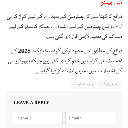
میں چیلنج
ذرائع کا کہنا ہے کہ چیئرمین کے عہدے کے لیے کم از کم بی
اے، وائس چیئرمین کے لیے ایف اے جبکہ کونسلر کے لیے
میٹرک کی تعلیم لازمی قرار دی گئی ہے۔
ذرائع کے مطابق نئے مجوزہ لوکل گورنمنٹ ایکٹ 2025 کے
تحت ضلعی کونسلیں ختم کر دی گئی ہیں جبکہ بیوروکریسی
کے اختیارات میں نمایاں اضافہ کر دیا گیا ہے۔
بلدیاتی الیکشن
پنجاب حکومت
LEAVE A REPLY