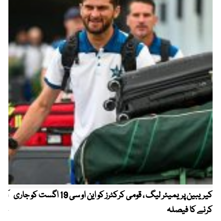
کیریبین پریمیئر لیگ ، قومی کرکٹرز کو این او سی 19 اگست کو جاری
آز
کرنے کا فیصلہ
چھی