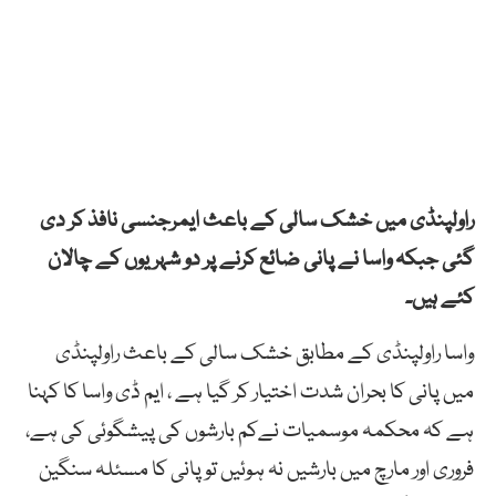
راولپنڈی میں خشک سالی کے باعث ایمرجنسی نافذ کر دی
گئی جبکہ واسا نے پانی ضائع کرنے پر دو شہریوں کے چالان
کئے ہیں۔
واسا راولپنڈی کے مطابق خشک سالی کے باعث راولپنڈی
میں پانی کا بحران شدت اختیار کر گیا ہے ، ایم ڈی واسا کا کہنا
ہے کہ محکمہ موسمیات نےکم بارشوں کی پیشگوئی کی ہے،
فروری اور مارچ میں بارشیں نہ ہوئیں تو پانی کا مسئلہ سنگین