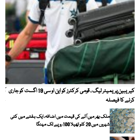
کیریبین پریمیئر لیگ ، قومی کرکٹرز کو این او سی 19 اگست کو جاری
آز
کرنے کا فیصلہ
چھی
ملک بھر میں آٹے کی قیمت میں اضافہ، ایک ہفتے میں کئی
شہروں میں 20 کلو تھیلا 100 روپے تک مہنگا