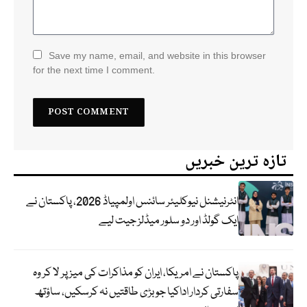
Save my name, email, and website in this browser
for the next time I comment.
تازہ ترین خبریں
انٹرنیشنل نیوکلیئر سائنس اولمپیاڈ 2026، پاکستان نے
ایک گولڈ اور دو سلور میڈلز جیت لیے
پاکستان نے امریکا، ایران کو مذاکرات کی میز پر لا کر وہ
سفارتی کردار اداکیا جو بڑی طاقتیں نہ کرسکیں، ساؤتھ