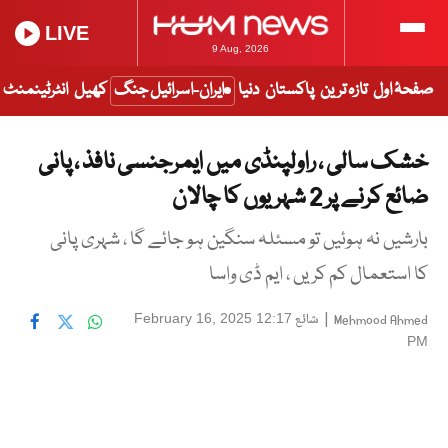
LIVE
9 Aug, 2026
صفحۂ اول
تازہ ترین
پاکستان
دنیا
ایران-اسرائیل جنگ
کھیل
انٹرٹینمنٹ
خشک سالی ، راولپنڈی میں ایمرجنسی نافذ ، پانی
ضائع کرنے پر 2 شہریوں کا چالان
بارشیں نہ ہوئیں تو مسئلہ سنگین ہو جائے گا ، شہری پانی
کا استعمال کم کریں ، ایم ڈی واسا
|
شائع
February 16, 2025 12:17
Mehmood Ahmed
PM