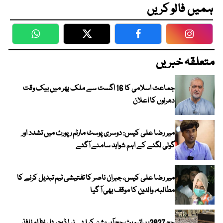
ہمیں فالو کریں
WhatsApp
Twitter
Facebook
Faceboo
متعلقہ خبریں
جماعت اسلامی کا 16 اگست سے ملک بھر میں بیک وقت
دھرنوں کا اعلان
میر رضا علی کیس: دوسری پوسٹ مارٹم رپورٹ میں تشدد اور
گولی لگنے کے اہم شواہد سامنے آگئے
میر رضا علی کیس، جبران ناصر کا تفتیشی ٹیم تبدیل کرنے کا
مطالبہ، والدین کا موقف بھی آ گیا