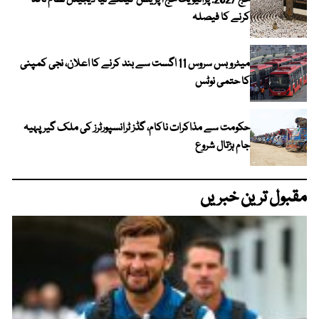
حج 2027: پرائیویٹ حج آپریشن کیلئے نیا ڈیجیٹل نظام نافذ
کرنے کا فیصلہ
میٹرو بس سروس 11 اگست سے بند کرنے کا اعلان، نجی کمپنی
کا حتمی نوٹس
حکومت سے مذاکرات ناکام، گڈز ٹرانسپورٹرز کی ملک گیر پہیہ
جام ہڑتال شروع
مقبول ترین خبریں