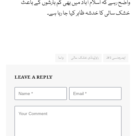
واضح رہے کہ اسلام آباد میں بھی کم بارشوں کے باعث
خشک سالی کا خدشہ ظاہر کیا جا رہا ہے۔
ایمرجنسی نافذ
راولپنڈی خشک سالی
واسا
LEAVE A REPLY