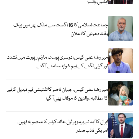
ایشین وائسز
جماعت اسلامی کا 16 اگست سے ملک بھر میں بیک
وقت دھرنوں کا اعلان
میر رضا علی کیس: دوسری پوسٹ مارٹم رپورٹ میں تشدد
اور گولی لگنے کے اہم شواہد سامنے آگئے
میر رضا علی کیس، جبران ناصر کا تفتیشی ٹیم تبدیل کرنے
کا مطالبہ، والدین کا موقف بھی آ گیا
ایران کا آبنائے ہرمز پر ٹول عائد کرنے کا منصوبہ نہیں،
امریکی نائب صدر