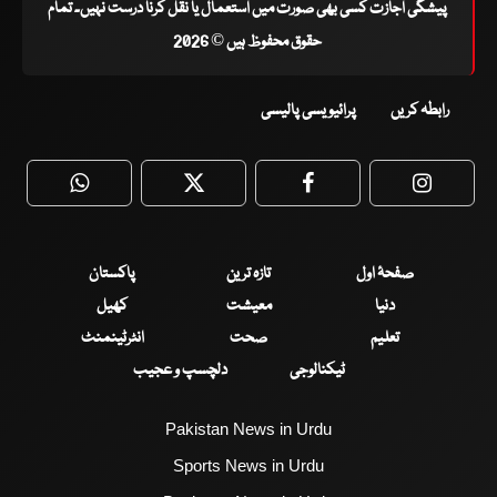
پیشگی اجازت کسی بھی صورت میں استعمال یا نقل کرنا درست نہیں۔ تمام
حقوق محفوظ ہیں © 2026
رابطہ کریں
پرائیویسی پالیسی
WhatsApp
Twitter
Facebook
Faceboo
صفحۂ اول
تازہ ترین
پاکستان
دنیا
معیشت
کھیل
تعلیم
صحت
انٹرٹینمنٹ
ٹیکنالوجی
دلچسپ و عجیب
Pakistan News in Urdu
Sports News in Urdu