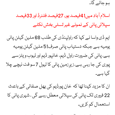
ہو جائے گا۔
اسلام آباد میں41فیصد بور، 27فیصد فلٹرڈ اور 33فیصد
سپلائی پانی کے نمونے غیر تسلی بخش نکلے
ایم ڈی واسا نے کہا کہ راولپنڈی کی طلب 68 ملین گیلن پانی
یومیہ ہے جبکہ دستیاب پانی صرف51 ملین گیلن یومیہ
ہے، پانی کی ضرورت راول ڈیم، خانپور ڈیم اور ٹیوب ویلز سے
پوری کی جا رہی ہے، زیرِ زمین پانی کا لیول 7 سو فٹ نیچے چلا
گیا ہے۔
ان کا مزید کہنا تھا کہ خان پورڈیم کی بھل صفائی کے باعث
22 فروری تک پانی کی سپلائی معطل رہے گی ، شہری پانی کا
استعمال کم کریں۔