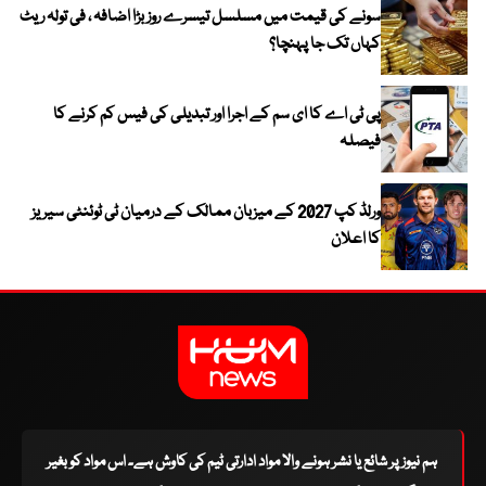
سونے کی قیمت میں مسلسل تیسرے روز بڑا اضافہ ، فی تولہ ریٹ
کہاں تک جا پہنچا؟
پی ٹی اے کا ای سم کے اجرا اور تبدیلی کی فیس کم کرنے کا
فیصلہ
ورلڈ کپ 2027 کے میزبان ممالک کے درمیان ٹی ٹوئنٹی سیریز
کا اعلان
ہم نیوز پر شائع یا نشر ہونے والا مواد ادارتی ٹیم کی کاوش ہے۔ اس مواد کو بغیر