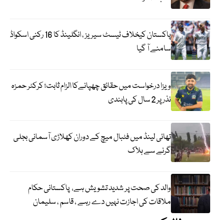
پاکستان کیخلاف ٹیسٹ سیریز ، انگلینڈ کا 16 رکنی اسکواڈ
سامنے آ گیا
ویزا درخواست میں حقائق چھپانےکا الزام ثابت؛ کرکٹر حمزہ
نذر پر 2 سال کی پابندی
تھائی لینڈ میں فٹبال میچ کے دوران کھلاڑی آسمانی بجلی
گرنے سے ہلاک
والد کی صحت پر شدید تشویش ہے، پاکستانی حکام
ملاقات کی اجازت نہیں دے رہے ، قاسم ، سلیمان