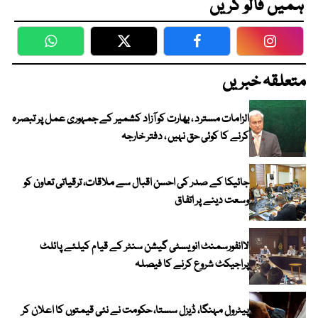
ہمیں فالو کریں
WhatsApp
Twitter
Facebook
Faceboo
متعلقہ خبریں
الزامات مسترد ، بھارت کو آزاد کشمیر کے جمہوری عمل پر تبصرہ
کرنے کا کوئی حق نہیں ، دفتر خارجہ
جائیکا کے صدر کی احسن اقبال سے ملاقات، ترقیاتی تعاون کو
وسعت دینے پر اتفاق
لاانفورسمنٹ انویسٹی گیشن سنٹر کے قیام کیلئے پائلٹ
پراجیکٹ شروع کرنے کا فیصلہ
پیٹرول مہنگا، ڈیزل سستا، حکومت نے نئی قیمتوں کا اعلان کر