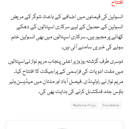
افتتاح
انسولین کی قیمتوں میں اضافے کے باعث شوگر کے مریض
انسولین کے حصول کے لیے سرکاری اسپتالوں کے دھکے
کھانے پر مجبور ہیں۔ سرکاری اسپتالوں میں بھی انسولین ختم
ہونے کی خبریں سامنے آئی ہیں۔
دوسری طرف گزشتہ روز وزیر اعلیٰ پنجاب مریم نواز نےاسپتالوں
میں مفت ادویات کی فراہمی کے پراجیکٹ کا افتتاح کیا۔
مریم نواز نے راولپنڈی ،فیصل آباد اور ملتان میں میڈیسن وئیر
ہاؤس جلد فنکشنل کرنے کی ہدایت بھی کی۔
Medicine Price
Faisalabad