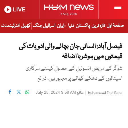
LIVE
6 Aug, 2026
صفحۂ اول
تازہ ترین
پاکستان
دنیا
ایران-اسرائیل جنگ
کھیل
انٹرٹینمنٹ
فیصل آباد: انسانی جان بچانے والی ادویات کی
قیمتوں میں ہوشربا اضافہ
شوگر کے مریض انسولین کے حصول کیلئے سرکاری
اسپتالوں کے دھکے کھانے پر مجبور ہیں، ذرائع
|
شائع
July 25, 2024 9:59 AM
Muhammad Zain Raza