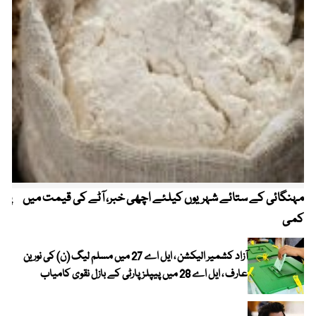
مہنگائی کے ستائے شہریوں کیلئے اچھی خبر، آٹے کی قیمت میں
پیٹ
کمی
آزاد کشمیر الیکشن ، ایل اے 27 میں مسلم لیگ (ن) کی نورین
عارف ، ایل اے 28 میں پیپلز پارٹی کے بازل نقوی کامیاب