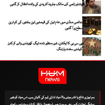
پشاور زلمی کے مالک جاوید آفریدی کی والدہ انتقال کر گئیں
عالمی منڈی میں خام تیل کی قیمتیں تین ہفتوں کی کم ترین
سطح پر آ گئیں
پی سی بی کا ایکشن، غیر منظور شدہ لیگ کھیلنے والے کرکٹرز
کیلئے سخت وارننگ
ہم نیوز پر شائع یا نشر ہونے والا مواد ادارتی ٹیم کی کاوش ہے۔ اس مواد کو بغیر
پیشگی اجازت کسی بھی صورت میں استعمال یا نقل کرنا درست نہیں۔ تمام