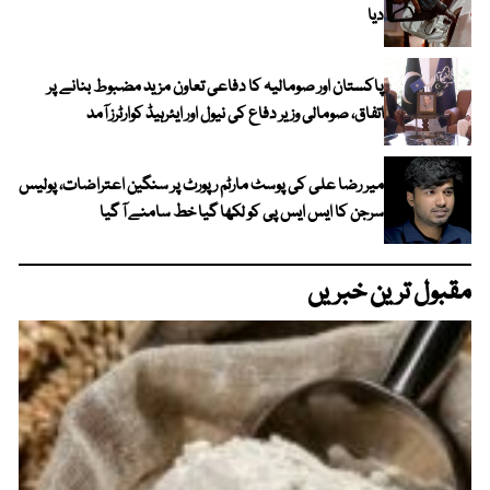
دیا
پاکستان اور صومالیہ کا دفاعی تعاون مزید مضبوط بنانے پر
اتفاق، صومالی وزیر دفاع کی نیول اور ایئرہیڈ کوارٹرز آمد
میر رضا علی کی پوسٹ مارٹم رپورٹ پر سنگین اعتراضات، پولیس
سرجن کا ایس ایس پی کو لکھا گیا خط سامنے آ گیا
مقبول ترین خبریں