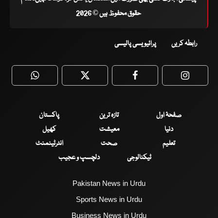
حقوق محفوظ ہیں © 2026
رابطہ کریں
پرائیویسی پالیسی
WhatsApp
Twitter
Facebook
Faceboo
صفحۂ اول
تازہ ترین
پاکستان
دنیا
معیشت
کھیل
تعلیم
صحت
انٹرٹینمنٹ
ٹیکنالوجی
دلچسپ و عجیب
Pakistan News in Urdu
Sports News in Urdu
Business News in Urdu