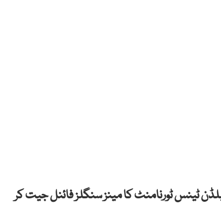
بلڈن ٹینس ٹورنامنٹ کا مینز سنگلز فائنل جیت کر