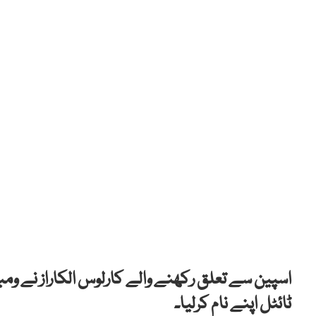
اسپین سے تعلق رکھنے والے کارلوس الکاراز نے وم
ٹائٹل اپنے نام کرلیا۔