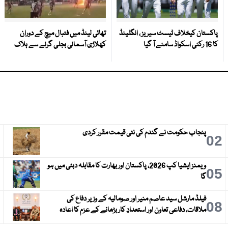
پاکستان کیخلاف ٹیسٹ سیریز ، انگلینڈ
تھائی لینڈ میں فٹبال میچ کے دوران
کا 16 رکنی اسکواڈ سامنے آ گیا
کھلاڑی آسمانی بجلی گرنے سے ہلاک
پنجاب حکومت نے گندم کی نئی قیمت مقرر کردی
3
02
ویمنز ایشیا کپ 2026، پاکستان اور بھارت کا مقابلہ دبئی میں ہو
6
05
گا
فیلڈ مارشل سید عاصم منیر اور صومالیہ کے وزیر دفاع کی
9
08
ملاقات، دفاعی تعاون اور استعدادِ کار بڑھانے کے عزم کا اعادہ