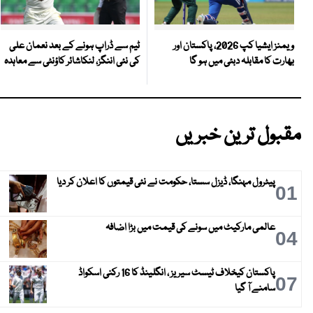
ٹیم سے ڈراپ ہونے کے بعد نعمان علی
ویمنز ایشیا کپ 2026، پاکستان اور
کی نئی اننگز، لنکاشائر کاؤنٹی سے معاہدہ
بھارت کا مقابلہ دبئی میں ہو گا
مقبول ترین خبریں
پیٹرول مہنگا، ڈیزل سستا، حکومت نے نئی قیمتوں کا اعلان کر دیا
01
عالمی مارکیٹ میں سونے کی قیمت میں بڑا اضافہ
04
پاکستان کیخلاف ٹیسٹ سیریز ، انگلینڈ کا 16 رکنی اسکواڈ
07
سامنے آ گیا