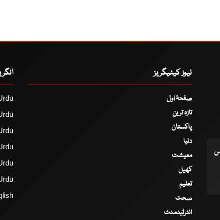
نیوز کیٹیگریز
انگر
صفحۂ اول
Urdu
تازہ ترین
Urdu
پاکستان
Urdu
دنیا
Urdu
اس
معیشت
Urdu
کھیل
Urdu
تعلیم
lish
صحت
انٹرٹینمنٹ