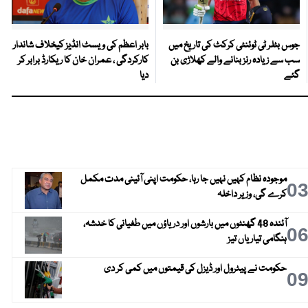
جوس بٹلر ٹی ٹوئنٹی کرکٹ کی تاریخ میں
بابر اعظم کی ویسٹ انڈیز کیخلاف شاندار
سب سے زیادہ رنز بنانے والے کھلاڑی بن
کارکردگی ، عمران خان کا ریکارڈ برابر کر
گئے
دیا
موجودہ نظام کہیں نہیں جا رہا، حکومت اپنی آئینی مدت مکمل
0
کرے گی، وزیر داخلہ
آئندہ 48 گھنٹوں میں بارشوں اور دریاؤں میں طغیانی کا خدشہ،
0
ہنگامی تیاریاں تیز
حکومت نے پیٹرول اور ڈیزل کی قیمتوں میں کمی کر دی
0