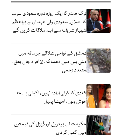
ترک صدر کا ایک روزہ دورہ سعودی عرب
کا اعلان، سعودی ولی عہد اور وزیراعظم
شہباز شریف سے اہم ملاقات کریں گے
دمشق کے نواحی علاقے جرمانہ میں
منی بس میں دھماکہ، 2 افراد جاں بحق،
متعدد زخمی
شادی کا کوئی ارادہ نہیں، اکیلی بے حد
خوش ہوں، امیشا پٹیل
حکومت نے پیٹرول اور ڈیزل کی قیمتوں
میں کمی کر دی