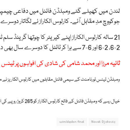
لندن میں کھیلے گئے ومبلڈن فائنل میں دفاعی چیمپیئن
جوکووچ مدِ مقابل آئے۔ کارلوس الکاراز نے لگاتار دوس
21 سالہ کارلوس الکاراز اپنے کیریئر کا چوتھا گرینڈ س
2-6، 2-6 اور 6-7 سے ہرا کر ٹائٹل کا دوسرے سال بھی دفاع کیا۔
ثانیہ مرزا اور محمد شامی کی شادی کی افواہوں پر ٹینس س
ومبلڈن ٹینس ٹورنامنٹ کے سیمی فائنل مقابلوں میں کارلوس الکاریز نے مید
خیال رہے کہ ومبلڈن فائنل کے فاتح کارلوس الکاراز کو 265 کروڑ روپے کی انعامی رقم دی گئی ہے۔
wimbledon final
Novak Djokovic