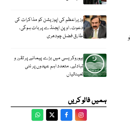
وزیراعظم کی اپوزیشن کو مذاکرات کی
دعوت، اوپن ایجنڈے پر بات ہوگی،
طارق فضل چودھری
بیوروکریسی میں بڑے پیمانے پر تقرر و
تبادلے، متعدد اہم عہدوں پر نئی
تعیناتیاں
ہمیں فالو کریں
WhatsApp
Twitter
Facebook
Facebook