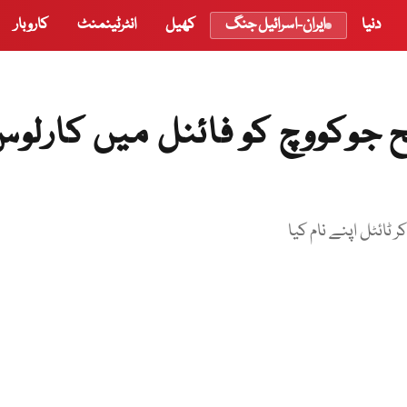
دنیا
ایران-اسرائیل جنگ
کھیل
انٹرٹینمنٹ
کاروبار
 جوکووچ کو فائنل میں کارلو
ائٹل اپنے نام کیا