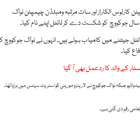
 کارلوس الکاراز اور سات مرتبہ ومبلڈن چیمپئن نواک
رے سال جوکووچ کو شکست دے کر ٹائٹل اپنے نام کیا۔
لم ٹائٹل جیتنے میں کامیاب ہوئے ہیں۔ انہوں نے نواک جوکووچ کو
ٹار کے والد کا ردعمل بھی آ گیا
واڈیو جبکہ نواک جوکووچ نے لارینزو موریٹی کو اسٹریٹ سیٹس میں ہرایا تھا۔