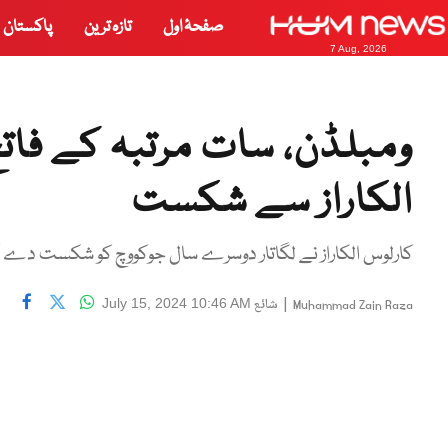
صفحۂ اول
تازہ ترین
پاکستان
7 Aug, 2026
ومبلڈن، سات مرتبہ کے فاتح
الکاراز سے شکست
کارلوس الکاراز نے لگاتار دوسرے سال جوکووچ کو شکست دے کر ٹ
|
شائع
July 15, 2024 10:46 AM
Muhammad Zain Raza