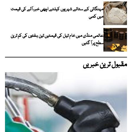
مہنگائی کے ستائے شہریوں کیلئے اچھی خبر، آٹے کی قیمت
میں کمی
عالمی منڈی میں خام تیل کی قیمتیں تین ہفتوں کی کم ترین
سطح پر آ گئیں
مقبول ترین خبریں