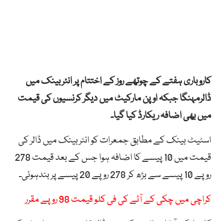
کاروباری ہفتے کے چوتھے روز کے اختتام پر انٹربینک میں
ڈالرمہنگا جبکہ اوپن مارکیٹ میں دیگر کرنسیوں کی قیمت
میں بھی اضافہ ریکارڈ کیا گیا۔
اسٹیٹ بینک کے مطابق جمعرات کو انٹربینک میں ڈالر کی
قیمت میں 10 پیسے کا اضافہ ہوا جس کے بعد قیمت 278
روپے 10 پیسے سے بڑھ کر 278 روپے 20 پیسے پر بندہوئی۔
کراچی میں چکی کے آٹے کی فی کلو قیمت 98 روپے مقرر