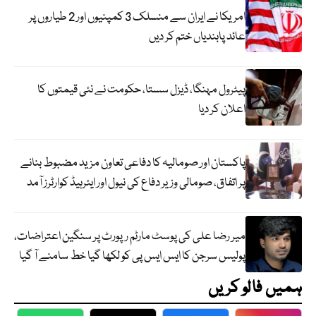
امریکا نے ایران سے منسلک 3 کمپنیوں اور 2 طیاروں پر
عائد پابندیاں ختم کر دیں
پیٹرول مہنگا، ڈیزل سستا، حکومت نے نئی قیمتوں کا
اعلان کر دیا
پاکستان اور صومالیہ کا دفاعی تعاون مزید مضبوط بنانے
پر اتفاق، صومالی وزیر دفاع کی نیول اور ایئرہیڈ کوارٹرز آمد
میر رضا علی کی پوسٹ مارٹم رپورٹ پر سنگین اعتراضات،
پولیس سرجن کا ایس ایس پی کو لکھا گیا خط سامنے آ گیا
ہمیں فالو کریں