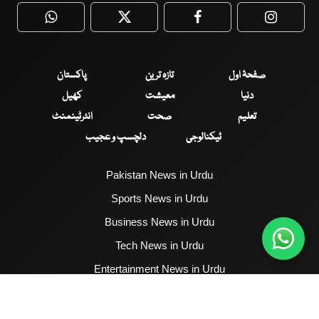
WhatsApp
Twitter
Facebook
Faceboo
صفحۂ اول
تازہ ترین
پاکستان
دنیا
معیشت
کھیل
تعلیم
صحت
انٹرٹینمنٹ
ٹیکنالوجی
دلچسپ و عجیب
Pakistan News in Urdu
Sports News in Urdu
Business News in Urdu
Tech News in Urdu
Entertainment News in Urdu
Health News in Urdu
Hum News English