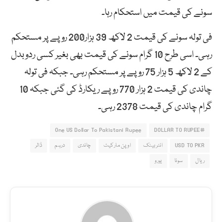
سونے کی قیمت میں استحکام رہا۔
فی تولہ سونے کی قیمت 2 لاکھ 39 ہزار200 روپے پر مستحکم
رہی۔ اسی طرح 10 گرام سونے کی قیمت بھی بغیر کسی ردوبدل
کے 2 لاکھ 5 ہزار 75 روپے پر مستحکم رہی۔ جبکہ فی تولہ
چاندی کی قیمت 2 ہزار 770 روپے ریکارڈ کی گئی جبکہ 10
گرام چاندی کی قیمت 2378 رہی۔
One US Dollar To Pakistani Rupee
#DOLLAR TO RUPEE
USD TO PKR
انٹربینک
اوپن مارکیٹ
چاندی
درہم
ڈالر
ریال
سونا
یورو