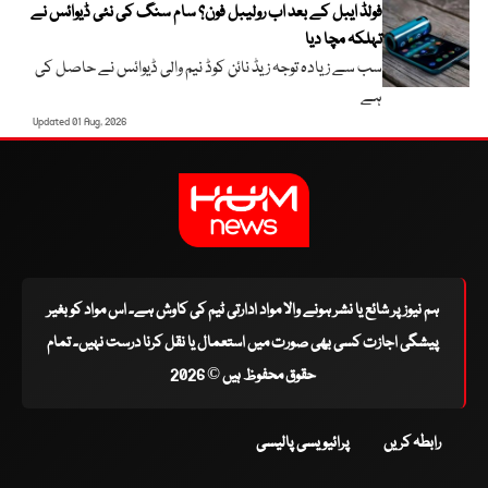
فولڈ ایبل کے بعد اب رولیبل فون؟ سام سنگ کی نئی ڈیوائس نے
تہلکہ مچا دیا
سب سے زیادہ توجہ زیڈ نائن کوڈ نیم والی ڈیوائس نے حاصل کی
ہے
Updated 01 Aug, 2026
ہم نیوز پر شائع یا نشر ہونے والا مواد ادارتی ٹیم کی کاوش ہے۔ اس مواد کو بغیر
پیشگی اجازت کسی بھی صورت میں استعمال یا نقل کرنا درست نہیں۔ تمام
حقوق محفوظ ہیں © 2026
رابطہ کریں
پرائیویسی پالیسی