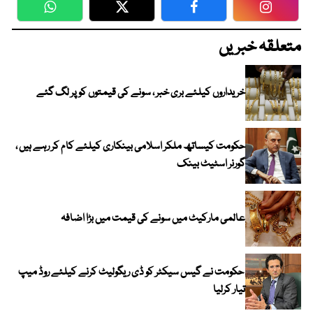
WhatsApp
Twitter
Facebook
Faceboo
متعلقہ خبریں
خریداروں کیلئے بری خبر ، سونے کی قیمتوں کو پر لگ گئے
حکومت کیساتھ ملکر اسلامی بینکاری کیلئے کام کر رہے ہیں ،
گورنر اسٹیٹ بینک
عالمی مارکیٹ میں سونے کی قیمت میں بڑا اضافہ
حکومت نے گیس سیکٹر کو ڈی ریگولیٹ کرنے کیلئے روڈ میپ
تیار کرلیا