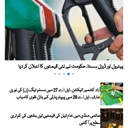
پیٹرول اور ڈیزل سستا، حکومت نے نئی قیمتوں کا اعلان کر دیا
آزاد کشمیر الیکشن ، ایل اے 27 میں مسلم لیگ (ن) کی نورین
عارف ، ایل اے 28 میں پیپلز پارٹی کے بازل نقوی کامیاب
عالمی منڈی میں خام تیل کی قیمتیں تین ہفتوں کی کم ترین
سطح پر آ گئیں