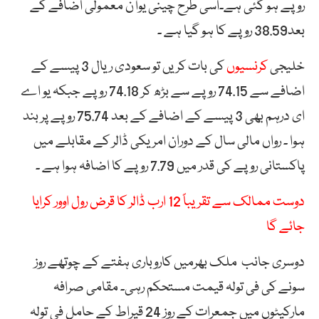
روپے ہو گئی ہے۔اسی طرح چینی یوآن معمولی اضافے کے
بعد38.59 روپے کا ہو گیا ہے ۔
خلیجی
کرنسیوں
کی بات کریں تو سعودی ریال 3 پیسے کے
اضافے سے 74.15 روپے سے بڑھ کر 74.18 روپے جبکہ یو اے
ای درہم بھی 3 پیسے کے اضافے کے بعد 75.74 روپے پر بند
ہوا ۔ رواں مالی سال کے دوران امریکی ڈالر کے مقابلے میں
پاکستانی روپے کی قدر میں 7.79 روپے کا اضافہ ہوا ہے ۔
دوست ممالک سے تقریباً 12 ارب ڈالر کا قرض رول اوور کرایا
جائے گا
دوسری جانب ملک بھرمیں کاروباری ہفتے کے چوتھے روز
سونے کی فی تولہ قیمت مستحکم رہی۔ مقامی صرافہ
مارکیٹوں میں جمعرات کے روز 24 قیراط کے حامل فی تولہ