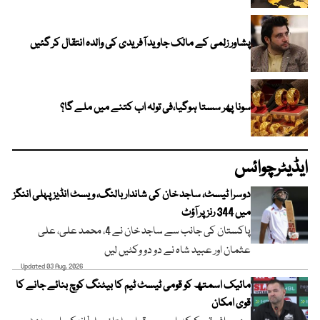
پشاور زلمی کے مالک جاوید آفریدی کی والدہ انتقال کر گئیں
سونا پھر سستا ہوگیا،فی تولہ اب کتنے میں ملے گا؟
ایڈیٹرچوائس
دوسرا ٹیسٹ، ساجد خان کی شاندار بالنگ، ویسٹ انڈیز پہلی اننگز
میں 344 رنز پر آؤٹ
پاکستان کی جانب سے ساجد خان نے 4، محمد علی، علی
عثمان اور عبید شاہ نے دو دو وکٹیں لیں
Updated 03 Aug, 2026
مائیک اسمتھ کو قومی ٹیسٹ ٹیم کا بیٹنگ کوچ بنائے جانے کا
قوی امکان