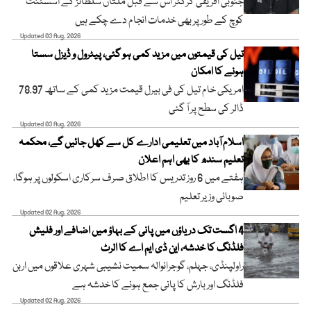
جنوبی افریقی کرکٹر اس سے قبل ملتان سلطانز کے اسسٹنٹ
کوچ کے طور پر بھی خدمات انجام دے چکے ہیں
Updated 03 Aug, 2026
تیل کی قیمتوں میں مزید کمی ہو گئی، پیٹرول و ڈیزل سستا
ہونے کا امکان
امریکی خام تیل کی فی بیرل قیمت مزید کمی کے ساتھ 78.97
ڈالر کی سطح پر آ گئی
Updated 03 Aug, 2026
اسلام آباد میں تعلیمی ادارے کل سے کھل جائیں گے، محکمہ
تعلیم سندھ کا بھی اہم اعلان
ہفتے میں 6 روز تدریس کا اطلاق صرف سرکاری اسکولوں پر ہوگا،
صوبائی وزیر تعلیم
Updated 02 Aug, 2026
4 اگست تک دریاؤں میں پانی کے بہاؤ میں اضافے اور فلیش
فلڈنگ کا خدشہ، این ڈی ایم اے کا الرٹ
راولپنڈی، جہلم، گوجرانوالہ سمیت نشیبی شہری علاقوں میں اربن
فلڈنگ اور بارش کا پانی جمع ہونے کا خدشہ ہے
Updated 02 Aug, 2026