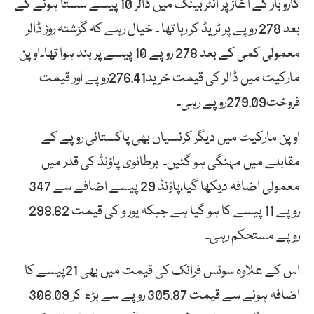
کاروبار کے آغاز پر انٹربینک میں ڈالر 10 پیسے سستا ہونے کے
بعد 278 روپے پر ٹریڈ کر رہا تھا ۔ خیال رہے کہ گزشتہ روز ڈالر
معمولی کمی کے بعد 278 روپے 10 پیسے پر بند ہوا تھا۔اوپن
مارکیٹ میں ڈالر کی قیمت خرید276.41روپے اور قیمت
فروخت279.09روپے رہی۔
او پن مارکیٹ میں دیگر کرنسیاں بھی پاکستانی روپے کے
مقابلے میں مہنگی ہو گئیں۔ برطانوی پاؤنڈ کی قدر میں
معمولی اضافہ دیکھا گیا،پاؤنڈ 29 پیسے اضافے سے 347
روپے 11 پیسے کا ہو گیا ہے جبکہ یور و کی قیمت 298.62
روپے مستحکم رہی۔
اس کے علاوہ سوئس فرانک کی قیمت میں بھی 21پیسے کا
اضافہ ہونے سے قیمت 305.87 روپے سے بڑھ کر 306.09