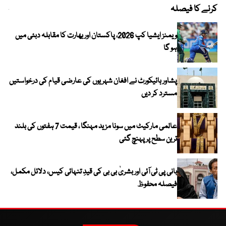
کرنے کا فیصلہ
چھی
ویمنز ایشیا کپ 2026، پاکستان اور بھارت کا مقابلہ دبئی میں
ہو گا
پشاور ہائیکورٹ نے افغان شہریوں کی عارضی قیام کی درخواستیں
مسترد کر دیں
عالمی مارکیٹ میں سونا مزید مہنگا ، قیمت 7 ہفتوں کی بلند
ترین سطح پر پہنچ گئی
بانی پی ٹی آئی اور بشریٰ بی بی کی قیدِ تنہائی کیس، دلائل مکمل،
فیصلہ محفوظ