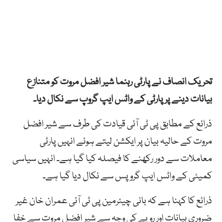
تحریک انصاف نے پارٹی رہنما شیر افضل مروت کو متنازع
بیانات دینے پر پارٹی کے واٹس ایپ گروپ سے نکال دیا۔
ذرائع کے مطابق پی ٹی آئی قیادت کی طرف سے شیر افضل
مروت کے حالیہ بیان پر ایکشن لیتے ہوئے انہیں پارٹی
معاملات سے دور رکھنے کا فیصلہ کیا گیا ہے۔ انہیں سیاسی
کمیٹی کے واٹس ایپ گروپس سے نکال دیا گیا ہے۔
ذرائع کا کہنا ہے کہ بانی چیئرمین پی ٹی آئی عمران خان غیر
ضروری بیانات اور رویے کی وجہ سے شیر افضل مروت سے خفا