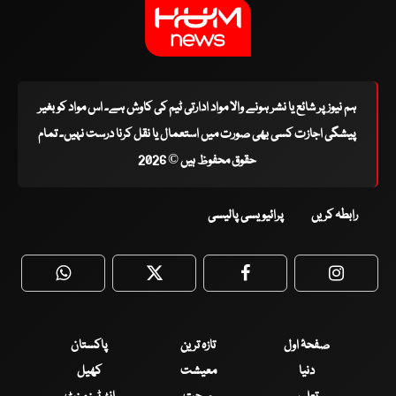
ہم نیوز پر شائع یا نشر ہونے والا مواد ادارتی ٹیم کی کاوش ہے۔ اس مواد کو بغیر
پیشگی اجازت کسی بھی صورت میں استعمال یا نقل کرنا درست نہیں۔ تمام
حقوق محفوظ ہیں © 2026
رابطہ کریں
پرائیویسی پالیسی
WhatsApp
Twitter
Facebook
Faceboo
صفحۂ اول
تازہ ترین
پاکستان
دنیا
معیشت
کھیل