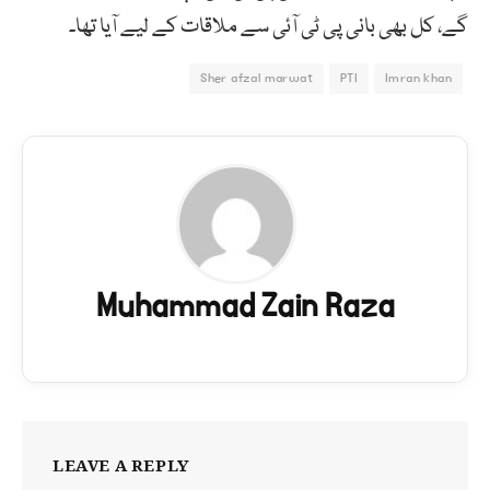
گے، کل بھی بانی پی ٹی آئی سے ملاقات کے لیے آیا تھا۔
Sher afzal marwat
PTI
Imran khan
Muhammad Zain Raza
LEAVE A REPLY