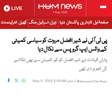
LIVE
7 Aug, 2026
صفحۂ اول
تازہ ترین
پاکستان
دنیا
ایران-اسرائیل جنگ
کھیل
انٹرٹینمنٹ
پی ٹی آئی نے شیر افضل مروت کو سیاسی کمیٹی
کے واٹس ایپ گروپس سے نکال دیا
پارٹی قیادت نے شیر افضل کو کور کمیٹی سے بھی نکالنے
کی تجویز دی تھی
|
شائع
May 9, 2024 9:09 AM
Muhammad Zain Raza