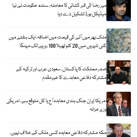
میر رضا کی قبر کشائی کا معاملہ، سندھ حکومت نے نیا
میڈیکل بورڈ تشکیل دے دیا
ملک بھر میں آٹے کی قیمت میں اضافہ، ایک ہفتے میں
کئی شہروں میں 20 کلو تھیلا 100 روپے تک مہنگا
صدر مملکت کا پاکستان، سعودی عرب اور ترکیہ کے
مشترکہ دفاعی معاہدے کا خیرمقدم
امریکا ایران جنگ بندی معاہدہ آج یا کل متوقع ہے، امریکی
وزیر خزانہ
مکہ مشترکہ دفاعی معاہدہ کسی ملک کے خلاف نہیں،