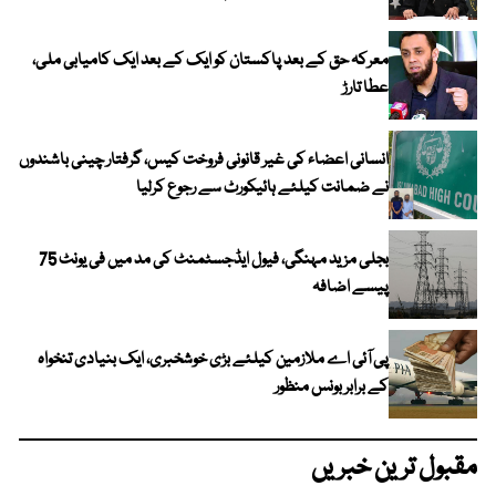
معرکہ حق کے بعد پاکستان کو ایک کے بعد ایک کامیابی ملی،
عطا تارڑ
انسانی اعضاء کی غیر قانونی فروخت کیس، گرفتار چینی باشندوں
نے ضمانت کیلئے ہائیکورٹ سے رجوع کرلیا
بجلی مزید مہنگی، فیول ایڈجسٹمنٹ کی مد میں فی یونٹ 75
پیسے اضافہ
پی آئی اے ملازمین کیلئے بڑی خوشخبری، ایک بنیادی تنخواہ
کے برابر بونس منظور
مقبول ترین خبریں