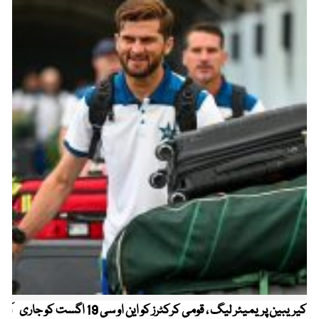
کیریبین پریمیئر لیگ ، قومی کرکٹرز کو این او سی 19 اگست کو جاری
آز