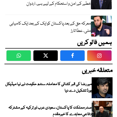
خطے کے امن و استحکام کے لیے ہے، اردوان
معرکہ حق کے بعد پاکستان کو ایک کے بعد ایک کامیابی
ملی، عطا تارڑ
ہمیں فالو کریں
WhatsApp
Twitter
Facebook
Faceboo
متعلقہ خبریں
میر رضا کی قبر کشائی کا معاملہ، سندھ حکومت نے نیا میڈیکل
بورڈ تشکیل دے دیا
صدر مملکت کا پاکستان، سعودی عرب اور ترکیہ کے مشترکہ
دفاعی معاہدے کا خیرمقدم