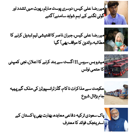
میر رضا علی کیس: دوسری پوسٹ مارٹم رپورٹ میں تشدد اور
گولی لگنے کے اہم شواہد سامنے آگئے
میر رضا علی کیس، جبران ناصر کا تفتیشی ٹیم تبدیل کرنے کا
مطالبہ، والدین کا موقف بھی آ گیا
میٹرو بس سروس 11 اگست سے بند کرنے کا اعلان، نجی کمپنی
کا حتمی نوٹس
حکومت سے مذاکرات ناکام، گڈز ٹرانسپورٹرز کی ملک گیر پہیہ
جام ہڑتال شروع
پاک سعودی ترکیہ دفاعی معاہدہ، بھارت بھی پاکستان کے
اسٹریٹجک فوائد کا معترف