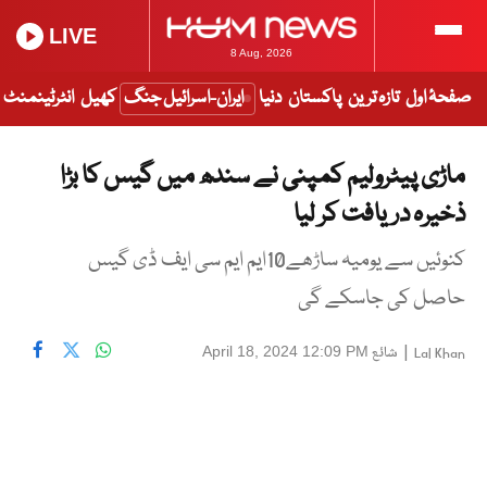
LIVE
8 Aug, 2026
صفحۂ اول
تازہ ترین
پاکستان
دنیا
ایران-اسرائیل جنگ
کھیل
انٹرٹینمنٹ
ماڑی پیٹرولیم کمپنی نے سندھ میں گیس کا بڑا
ذخیرہ دریافت کر لیا
کنوئیں سے یومیہ ساڑھے10ایم ایم سی ایف ڈی گیس
حاصل کی جاسکے گی
|
شائع
April 18, 2024 12:09 PM
Lal Khan