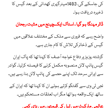
کی جاسکے گی، 1483میٹرگہری کھدائی کے بعد گیس کا
ذخیرہ دریافت ہوا۔
ڈالر مہنگا ہو گیا ، اسٹاک ایکسچینج میں مثبت رجحان
واضح رہے کہ فروری سے ملک کے مختلف علاقوں میں
گیس کے ذخائرکی تلاش کا کام جاری ہے۔
گزشتہ روز وزیر دفاع خواجہ آصف کا کہنا تھا کہ پاک ایران
گیس پائپ لائن منصوبہ مکمل کرنے کا فیصلہ کرلیا۔ گوادر
سے ایرانی سرحد تک اپنے حصے کی پائپ لائن بنا رہے ہیں۔
نجی ٹی وی سے گفتگو کرتے ہوئے ان کا کہنا تھا کہ ایران کے
ساتھ ایک واقعہ ہوا تھا مگر اب تعلقات مستحکم ہیں۔
عالمی مارکیٹ میں تیل کی قیمتوں میں بڑی کمی