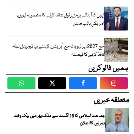
ایران کا آبنائے ہرمز پر ٹول عائد کرنے کا منصوبہ نہیں،
امریکی نائب صدر
حج 2027: پرائیویٹ حج آپریشن کیلئے نیا ڈیجیٹل نظام
نافذ کرنے کا فیصلہ
ہمیں فالو کریں
WhatsApp
Twitter
Facebook
Faceboo
متعلقہ خبریں
جماعت اسلامی کا 16 اگست سے ملک بھر میں بیک وقت
دھرنوں کا اعلان