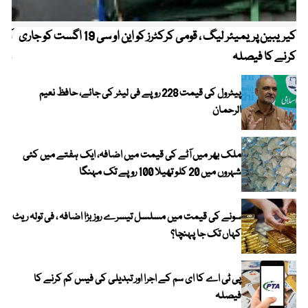
کیریبین پریمیئر لیگ ، قومی کرکٹرز کو این او سی 19 اگست کو جاری
آز
کرنے کا فیصلہ
چھی
پیٹرول کی قیمت 228 روپے فی لیٹر کی جائے، حافظ نعیم
الرحمان
ملک بھر میں آٹے کی قیمت میں اضافہ، ایک ہفتے میں کئی
شہروں میں 20 کلو تھیلا 100 روپے تک مہنگا
سونے کی قیمت میں مسلسل تیسرے روز بڑا اضافہ ، فی تولہ ریٹ
کہاں تک جا پہنچا؟
پی ٹی اے کا ای سم کے اجرا اور تبدیلی کی فیس کم کرنے کا
فیصلہ