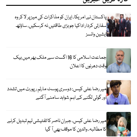
پاکستان نے امریکا، ایران کو مذاکرات کی میز پر لا کر وہ
سفارتی کردار اداکیا جو بڑی طاقتیں نہ کرسکیں، ساؤتھ
ایشین وائسز
جماعت اسلامی کا 16 اگست سے ملک بھر میں بیک
وقت دھرنوں کا اعلان
میر رضا علی کیس: دوسری پوسٹ مارٹم رپورٹ میں تشدد
اور گولی لگنے کے اہم شواہد سامنے آگئے
میر رضا علی کیس، جبران ناصر کا تفتیشی ٹیم تبدیل کرنے
کا مطالبہ، والدین کا موقف بھی آ گیا