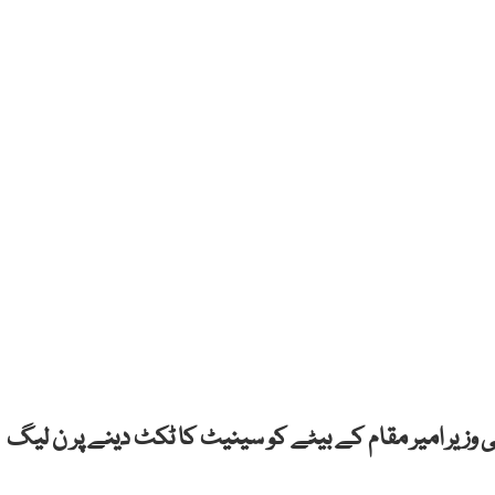
 وزیر امیر مقام کے بیٹے کو سینیٹ کا ٹکٹ دینے پر ن لیگ