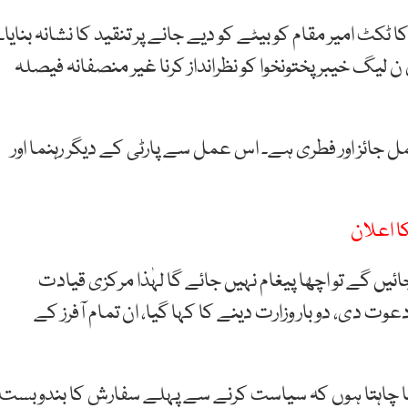
کٹ امیر مقام کو بیٹے کو دیے جانے پر تنقید کا نشانہ بنایا۔
ن لیگ خیبرپختونخوا کو نظرانداز کرنا غیر منصفانہ فیصلہ
 عمل جائز اور فطری ہے۔ اس عمل سے پارٹی کے دیگر رہنما اور
کا اعلان
ئیں گے تو اچھا پیغام نہیں جائے گا لہٰذا مرکزی قیادت
 دی، دو بار وزارت دینے کا کہا گیا، ان تمام آفرز کے
ہنا چاہتا ہوں کہ سیاست کرنے سے پہلے سفارش کا بندوبست