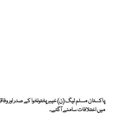
پاکستان مسلم لیگ (ن) خیبرپختونخوا کے صدر اور وفاقی
میں اختلافات سامنے آگئے۔