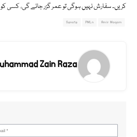
کریں۔ سفارش نہیں ہوگی تو عمر گزر جائے گی، کسی کو
Senate
PMLn
Amir Maqam
uhammad Zain Raza