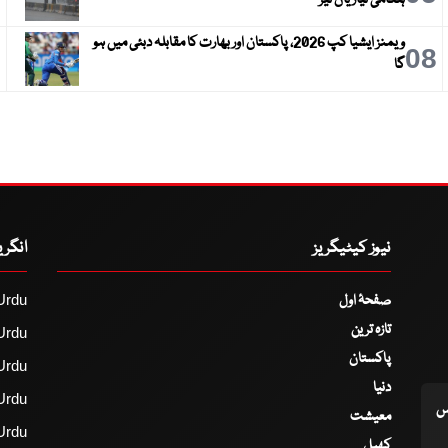
ہنگامی تیاریاں تیز
ویمنز ایشیا کپ 2026، پاکستان اور بھارت کا مقابلہ دبئی میں ہو
9
08
گا
نیوز کیٹیگریز
انگر
صفحۂ اول
Urdu
تازہ ترین
Urdu
پاکستان
Urdu
دنیا
Urdu
اس
معیشت
Urdu
کھیل