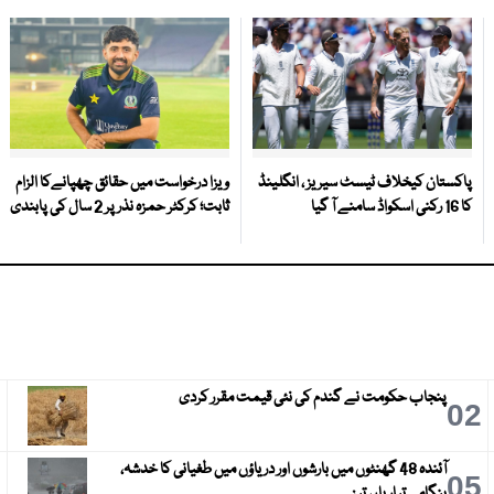
پاکستان کیخلاف ٹیسٹ سیریز ، انگلینڈ
ویزا درخواست میں حقائق چھپانےکا الزام
کا 16 رکنی اسکواڈ سامنے آ گیا
ثابت؛ کرکٹر حمزہ نذر پر 2 سال کی پابندی
پنجاب حکومت نے گندم کی نئی قیمت مقرر کردی
3
02
آئندہ 48 گھنٹوں میں بارشوں اور دریاؤں میں طغیانی کا خدشہ،
6
05