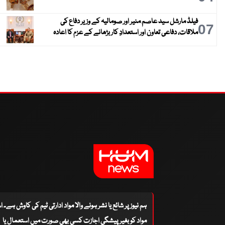
فیلڈ مارشل سید عاصم منیر اور صومالیہ کے وزیر دفاع کی
07
ملاقات، دفاعی تعاون اور استعدادِ کار بڑھانے کے عزم کا اعادہ
ہم نیوز پر شائع یا نشر ہونے والا مواد ادارتی ٹیم کی کاوش ہے۔ 
مواد کو بغیر پیشگی اجازت کسی بھی صورت میں استعمال یا