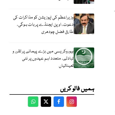
وزیراعظم کی اپوزیشن کو مذاکرات کی
دعوت، اوپن ایجنڈے پر بات ہوگی،
طارق فضل چودھری
بیوروکریسی میں بڑے پیمانے پر تقرر و
تبادلے، متعدد اہم عہدوں پر نئی
تعیناتیاں
ہمیں فالو کریں
WhatsApp
Twitter
Facebook
Facebook