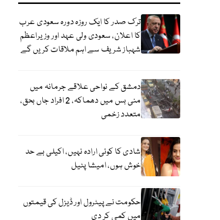
ترک صدر کا ایک روزہ دورہ سعودی عرب
کا اعلان، سعودی ولی عہد اور وزیراعظم
شہباز شریف سے اہم ملاقات کریں گے
دمشق کے نواحی علاقے جرمانہ میں
منی بس میں دھماکہ، 2 افراد جاں بحق،
متعدد زخمی
شادی کا کوئی ارادہ نہیں، اکیلی بے حد
خوش ہوں، امیشا پٹیل
حکومت نے پیٹرول اور ڈیزل کی قیمتوں
میں کمی کر دی