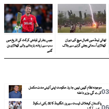
تھائی لینڈ میں فٹبال میچ کے دوران
جوس بٹلر ٹی ٹوئنٹی کرکٹ کی تاریخ میں
کھلاڑی آسمانی بجلی گرنے سے ہلاک
سب سے زیادہ رنز بنانے والے کھلاڑی بن
گئے
موجودہ نظام کہیں نہیں جا رہا، حکومت اپنی آئینی مدت مکمل
0
کرے گی، وزیر داخلہ
پاکستان کیخلاف ٹیسٹ سیریز ، انگلینڈ کا 16 رکنی اسکواڈ
0