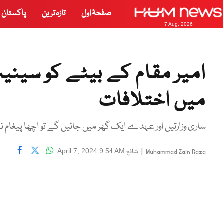
صفحۂ اول
تازہ ترین
پاکستان
7 Aug, 2026
امیر مقام کے بیٹے کو سینی
میں اختلافات
ساری وزارتیں اور عہدے ایک گھر میں جائیں گے تو اچھا پیغام نہی
|
شائع
April 7, 2024 9:54 AM
Muhammad Zain Raza