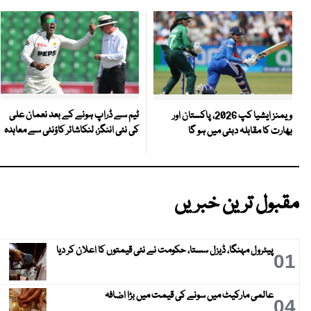
ٹیم سے ڈراپ ہونے کے بعد نعمان علی
ویمنز ایشیا کپ 2026، پاکستان اور
کی نئی اننگز، لنکاشائر کاؤنٹی سے معاہدہ
بھارت کا مقابلہ دبئی میں ہو گا
مقبول ترین خبریں
پیٹرول مہنگا، ڈیزل سستا، حکومت نے نئی قیمتوں کا اعلان کر دیا
01
عالمی مارکیٹ میں سونے کی قیمت میں بڑا اضافہ
04