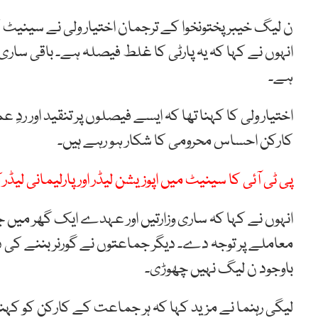
ن لیگ خیبرپختونخوا کے ترجمان اختیار ولی نے سینیٹ کا ٹ
انہوں نے کہا کہ یہ پارٹی کا غلط فیصلہ ہے۔ باقی ساری 
ہے۔
اختیار ولی کا کہنا تھا کہ ایسے فیصلوں پر تنقید اور ردِ
کارکن احساس محرومی کا شکار ہو رہے ہیں۔
پی ٹی آئی کا سینیٹ میں اپوزیشن لیڈر اور پارلیمانی لیڈر
انہوں نے کہا کہ ساری وزارتیں اور عہدے ایک گھر میں جا
معاملے پر توجہ دے۔ دیگر جماعتوں نے گورنر بننے کی دعوت
باوجود ن لیگ نہیں چھوڑی۔
لیگی رہنما نے مزید کہا کہ ہر جماعت کے کارکن کو ک