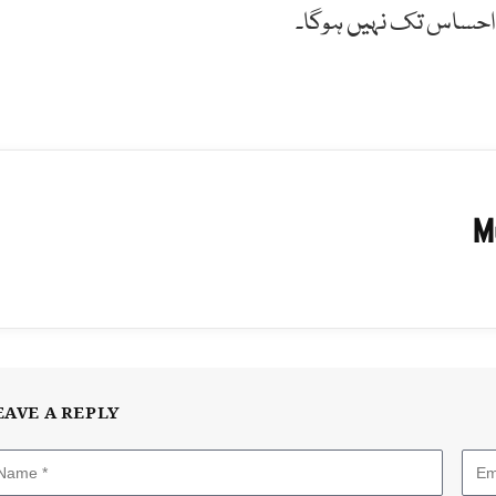
 احساس تک نہیں ہوگا۔
M
EAVE A REPLY