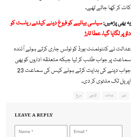
کاٹ کر کھا جاتے تھے۔
یہ بھی پڑھیں:
سیاسی بیانیے کو فروغ دینے کیلئے ریاست کو
داؤ پر لگایا گیا، عطا تارڑ
عدالت نے کنٹونمنٹ بورڈ کو نوٹس جاری کرتے ہوئے آئندہ
سماعت پر جواب طلب کر لیا جبکہ متعلقہ اداروں کو بھی
جواب دینے کی ہدایت کرتے ہوئے کیس کی سماعت 23
اپریل تک ملتوی کر دی۔
شور
عدالت
کراچی
مرغ
LEAVE A REPLY