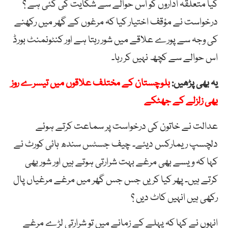
کیا متعلقہ اداروں کو اس حوالے سے شکایت کی گئی ہے ؟
درخواست نے مؤقف اختیار کیا کہ مرغوں کے گھر میں رکھنے
کی وجہ سے پورے علاقے میں شور رہتا ہے اور کنٹونمنٹ بورڈ
اس حوالے سے کچھ نہیں کر رہا۔
یہ بھی پڑھیں:
بلوچستان کے مختلف علاقوں میں تیسرے روز
بھی زلزلے کے جھٹکے
عدالت نے خاتون کی درخواست پر سماعت کرتے ہوئے
دلچسپ ریمارکس دیئے۔ چیف جسٹس سندھ ہائی کورٹ نے
کہا کہ ویسے بھی مرغے بہت شرارتی ہوتے ہیں اور شور بھی
کرتے ہیں۔ پھر کیا کریں جس جس گھر میں مرغے مرغیاں پال
رکھی ہیں انہیں کاٹ دیں ؟
انہوں نے کہا کہ پہلے کے زمانے میں تو شرارتی لڑے مرغے