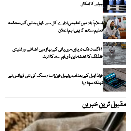
ہونے کا امکان
اسلام آباد میں تعلیمی ادارے کل سے کھل جائیں گے، محکمہ
تعلیم سندھ کا بھی اہم اعلان
4 اگست تک دریاؤں میں پانی کے بہاؤ میں اضافے اور فلیش
فلڈنگ کا خدشہ، این ڈی ایم اے کا الرٹ
فولڈ ایبل کے بعد اب رولیبل فون؟ سام سنگ کی نئی ڈیوائس نے
تہلکہ مچا دیا
مقبول ترین خبریں