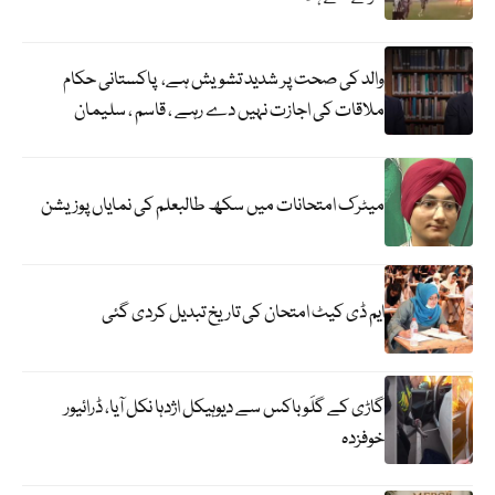
والد کی صحت پر شدید تشویش ہے، پاکستانی حکام
ملاقات کی اجازت نہیں دے رہے ، قاسم ، سلیمان
میٹرک امتحانات میں سکھ طالبعلم کی نمایاں پوزیشن
ایم ڈی کیٹ امتحان کی تاریخ تبدیل کردی گئی
گاڑی کے گلَو باکس سے دیوہیکل اژدہا نکل آیا، ڈرائیور
خوفزدہ