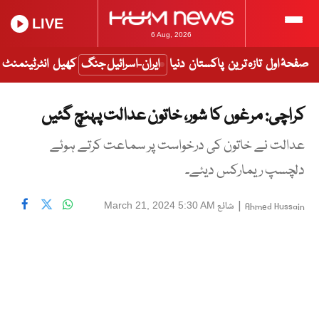
LIVE
6 Aug, 2026
صفحۂ اول
تازہ ترین
پاکستان
دنیا
ایران-اسرائیل جنگ
کھیل
انٹرٹینمنٹ
کراچی: مرغوں کا شور، خاتون عدالت پہنچ گئیں
عدالت نے خاتون کی درخواست پر سماعت کرتے ہوئے
دلچسپ ریمارکس دیئے۔
|
شائع
March 21, 2024 5:30 AM
Ahmed Hussain