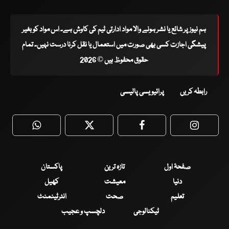
ہم نیوز پر شائع یا نشر ہونے والا مواد ادارتی ٹیم کی کاوش ہے۔ اس مواد کو بغیر
پیشگی اجازت کسی بھی صورت میں استعمال یا نقل کرنا درست نہیں۔ تمام
حقوق محفوظ ہیں © 2026
رابطہ کریں
پرائیویسی پالیسی
WhatsApp
Twitter
Facebook
Faceboo
صفحۂ اول
تازہ ترین
پاکستان
دنیا
معیشت
کھیل
تعلیم
صحت
انٹرٹینمنٹ
ٹیکنالوجی
دلچسپ و عجیب