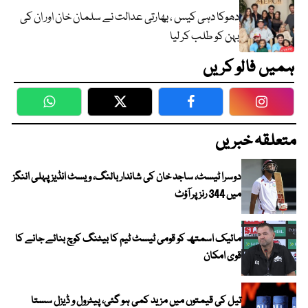
دھوکا دہی کیس ، بھارتی عدالت نے سلمان خان اور ان کی
بہن کو طلب کر لیا
ہمیں فالو کریں
WhatsApp
Twitter
Facebook
Faceboo
متعلقہ خبریں
دوسرا ٹیسٹ، ساجد خان کی شاندار بالنگ، ویسٹ انڈیز پہلی اننگز
میں 344 رنز پر آؤٹ
مائیک اسمتھ کو قومی ٹیسٹ ٹیم کا بیٹنگ کوچ بنائے جانے کا
قوی امکان
تیل کی قیمتوں میں مزید کمی ہو گئی، پیٹرول و ڈیزل سستا