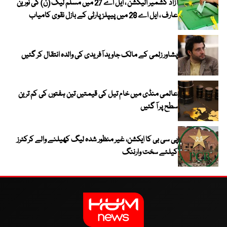
آزاد کشمیر الیکشن ، ایل اے 27 میں مسلم لیگ (ن) کی نورین
عارف ، ایل اے 28 میں پیپلز پارٹی کے بازل نقوی کامیاب
پشاور زلمی کے مالک جاوید آفریدی کی والدہ انتقال کر گئیں
عالمی منڈی میں خام تیل کی قیمتیں تین ہفتوں کی کم ترین
سطح پر آ گئیں
پی سی بی کا ایکشن، غیر منظور شدہ لیگ کھیلنے والے کرکٹرز
کیلئے سخت وارننگ