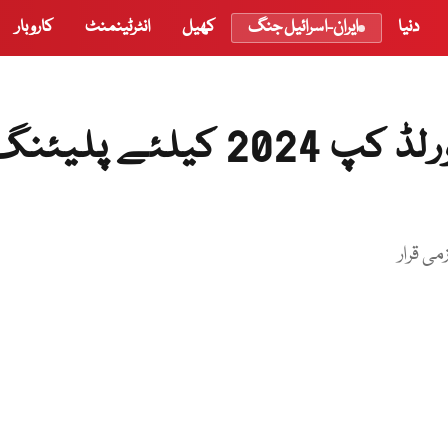
دنیا
ایران-اسرائیل جنگ
کھیل
انٹرٹینمنٹ
کاروبار
آئی سی سی مینز ٹی ٹوئنٹی ورلڈ کپ 2024 کیلئے پلی