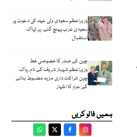
وزیراعظم سعودی ولی عہد کی دعوت پر
سعودی عرب پہنچ گئے، پر تپاک
استقبال
چین کے صدر کا خصوصی خط
وزیراعظم شہباز شریف کے نام، پاک
چین شراکت داری مزید مضبوط بنانے
کے عزم کا اظہار
ہمیں فالو کریں
WhatsApp
Twitter
Facebook
Facebook