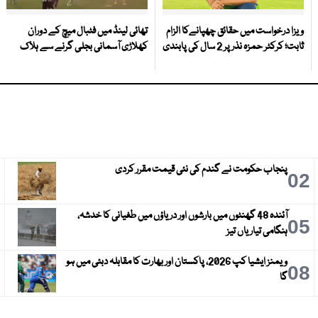
ویزا درخواست میں حقائق چھپانےکا الزام
تھائی لینڈ میں فٹبال میچ کے دوران
ثابت؛ کرکٹر حمزہ نذر پر 2 سال کی پابندی
کھلاڑی آسمانی بجلی گرنے سے ہلاک
پنجاب حکومت نے گندم کی نئی قیمت مقرر کردی
3
02
آئندہ 48 گھنٹوں میں بارشوں اور دریاؤں میں طغیانی کا خدشہ،
6
05
ہنگامی تیاریاں تیز
ویمنز ایشیا کپ 2026، پاکستان اور بھارت کا مقابلہ دبئی میں ہو
9
08
گا