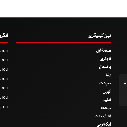
نیوز کیٹیگریز
انگر
صفحۂ اول
Urdu
تازہ ترین
Urdu
پاکستان
Urdu
دنیا
Urdu
اس
معیشت
Urdu
کھیل
Urdu
تعلیم
lish
صحت
انٹرٹینمنٹ
ٹیکنالوجی