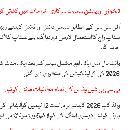
تنخواؤں اور پنشن سمیت سرکاری اخراجات میں کٹوتی کی
جائے گا۔
وائٹ بال میں ایک اوور مکمل ہونے کے بعد ایک منٹ کے ان
2026 کی کوالیفکیشن کی منظوری دی گئی۔
پی سی بی شین واٹسن کے تمام مطالبات ماننے کو تیار
ورلڈ کپ 2026 کیلئے براہ ر
ہونےکیلئےدوسری اننگ کےکم ازکم5اوورز ہونالازمی قراردیا گیا ہے۔