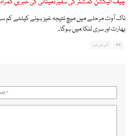
چیف الیکشن کمشنر کی سفیر تعیناتی کی خبریں گمراہ ک
بھارت اور سری لنکا میں ہوگا۔
ICC
آئی سی سی