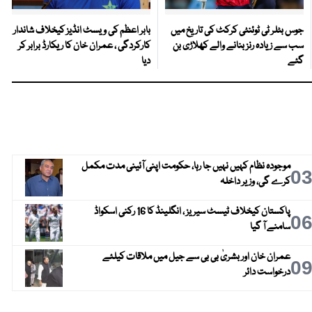
جوس بٹلر ٹی ٹوئنٹی کرکٹ کی تاریخ میں
بابر اعظم کی ویسٹ انڈیز کیخلاف شاندار
سب سے زیادہ رنز بنانے والے کھلاڑی بن
کارکردگی ، عمران خان کا ریکارڈ برابر کر
گئے
دیا
موجودہ نظام کہیں نہیں جا رہا، حکومت اپنی آئینی مدت مکمل
0
کرے گی، وزیر داخلہ
پاکستان کیخلاف ٹیسٹ سیریز ، انگلینڈ کا 16 رکنی اسکواڈ
0
سامنے آ گیا
عمران خان اور بشریٰ بی بی سے جیل میں ملاقات کیلئے
0
درخواست دائر