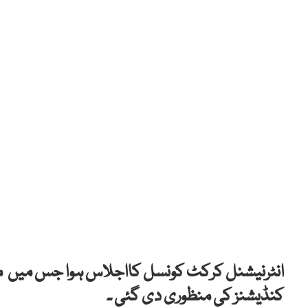
کنڈیشنز کی منظوری دی گئی ۔