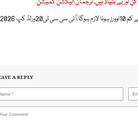
ن اور بے بنیاد ہیں، ترجمان الیکشن کمیشن
ناک آوٹ مرحلے میں میچ نتیجہ خیز ہونے کیلئے کم سے کم 10اوورز ہونا لازم ہوگا،آئی سی سی ٹی20ورلڈ کپ 2026
EAVE A REPLY