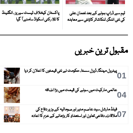
پاکستان کیخلاف ٹیسٹ سیریز ، انگلینڈ
ٹیم سے ڈراپ ہونے کے بعد نعمان علی
کا 16 رکنی اسکواڈ سامنے آ گیا
کی نئی اننگز، لنکاشائر کاؤنٹی سے معاہدہ
مقبول ترین خبریں
پیٹرول مہنگا، ڈیزل سستا، حکومت نے نئی قیمتوں کا اعلان کر دیا
01
عالمی مارکیٹ میں سونے کی قیمت میں بڑا اضافہ
04
فیلڈ مارشل سید عاصم منیر اور صومالیہ کے وزیر دفاع کی
07
ملاقات، دفاعی تعاون اور استعدادِ کار بڑھانے کے عزم کا اعادہ