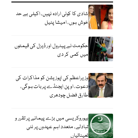
شادی کا کوئی ارادہ نہیں، اکیلی بے حد
خوش ہوں، امیشا پٹیل
حکومت نے پیٹرول اور ڈیزل کی قیمتوں
میں کمی کر دی
وزیراعظم کی اپوزیشن کو مذاکرات کی
دعوت، اوپن ایجنڈے پر بات ہوگی،
طارق فضل چودھری
بیوروکریسی میں بڑے پیمانے پر تقرر و
تبادلے، متعدد اہم عہدوں پر نئی
تعیناتیاں