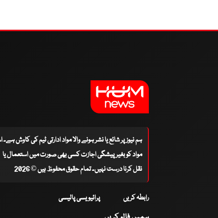
ہم نیوز پر شائع یا نشر ہونے والا مواد ادارتی ٹیم کی کاوش ہے۔ 
مواد کو بغیر پیشگی اجازت کسی بھی صورت میں استعمال یا
نقل کرنا درست نہیں۔ تمام حقوق محفوظ ہیں © 2026
رابطہ کریں
پرائیویسی پالیسی
ہمیں فالو کریں