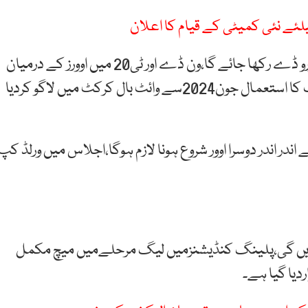
لئے نئی کمیٹی کے قیام کا اعلان
آئی سی سی کے مطابق سیمی فائنل اور فائنل کیلئے ریزرو ڈے رکھا جائے گا،ون ڈے اور ٹی20 میں اوورز کے درمیان
سٹاپ واچ کااستعمال لازمی قراردیا گیا ہے،سٹاپ کلاک کا استعمال جون2024سے وائٹ بال کرکٹ میں لاگو کردیا
در اندر دوسرا اوور شروع ہونا لازم ہوگا،اجلاس میں ورلڈ کپ
است 12 ٹیمیں کوالیفائی کریں گی،پلینگ کنڈیشنزمیں لیگ مرحلےمیں میچ مکمل