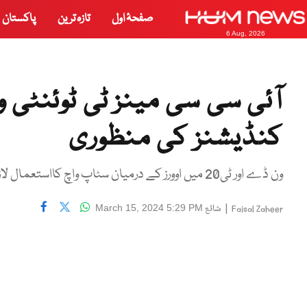
صفحۂ اول
تازہ ترین
پاکستان
6 Aug, 2026
کنڈیشنز کی منظوری
ون ڈے اور ٹی20 میں اوورز کے درمیان سٹاپ واچ کااستعمال لازمی قرار
|
شائع
March 15, 2024 5:29 PM
Faisal Zaheer