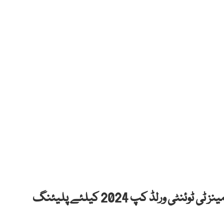
انٹرنیشنل کرکٹ کونسل کااجلاس ہوا جس میں مینز ٹی ٹوئنٹی ورلڈ کپ 2024 کیلئے پلیئنگ