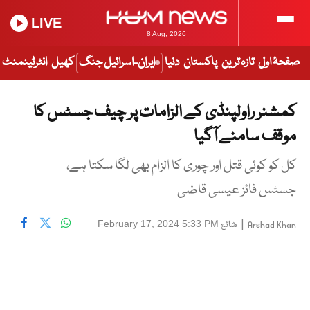
LIVE
8 Aug, 2026
صفحۂ اول
تازہ ترین
پاکستان
دنیا
ایران-اسرائیل جنگ
کھیل
انٹرٹینمنٹ
کمشنر راولپنڈی کے الزامات پر چیف جسٹس کا
موقف سامنے آگیا
کل کو کوئی قتل اور چوری کا الزام بھی لگا سکتا ہے،
جسٹس فائز عیسی قاضی
|
شائع
February 17, 2024 5:33 PM
Arshad Khan