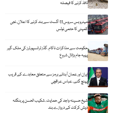
نافذ کرنے کا فیصلہ
میٹرو بس سروس 11 اگست سے بند کرنے کا اعلان، نجی
کمپنی کا حتمی نوٹس
حکومت سے مذاکرات ناکام، گڈز ٹرانسپورٹرز کی ملک گیر
پہیہ جام ہڑتال شروع
ایران اور عمان آبنائے ہرمز سے متعلق معاہدے کے قریب
پہنچ گئے، عباس عراقچی
شیخ حسینہ واجد کی حمایت، شکیب الحسن پر بنگلہ
دیش کرکٹ کے دروازے بند