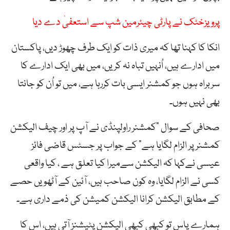
پرویزخٹک نے پارٹی چیئرمین شپ سے استعفیٰ دے دیا
انکا کا کہنا تھا کہ میری ذات کو ایک طرف چھوڑ دیں، پاکستان
میں ادارے ہیں، اُنہیں تباہ نہ کریں، میں بھی ایک ادارے کا
سربراہ ہوں جو کمشنر ایسی بات کررہا ہے، میں تو اُن کو جانتا
بھی نہیں ہوں۔
صحافی کے سوال ”کمشنر راولپنڈی نے آپ پر اور چیف الیکشن
کمشنر پر الزام لگایا ہے” کے جواب پر جسٹس قاضی فائز
عیسی نےکہا کہ الیکشن سےمیرا کیا تعلق ہے ، کیا واقعی
کسی نے الزام لگایا، وہ کون صاحب ہیں، آئین کے آٹھویں حصے
کے مطابق الیکشن کرانا الیکشن کمیشن کی ذمے داری ہے۔
ہمارے پاس تو کبھی کبھی الیکشن پٹیشنز آتی ہیں، اس کا