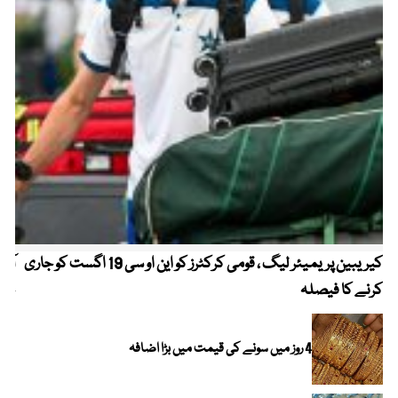
کیریبین پریمیئر لیگ ، قومی کرکٹرز کو این او سی 19 اگست کو جاری
آز
کرنے کا فیصلہ
چھی
4 روز میں سونے کی قیمت میں بڑا اضافہ