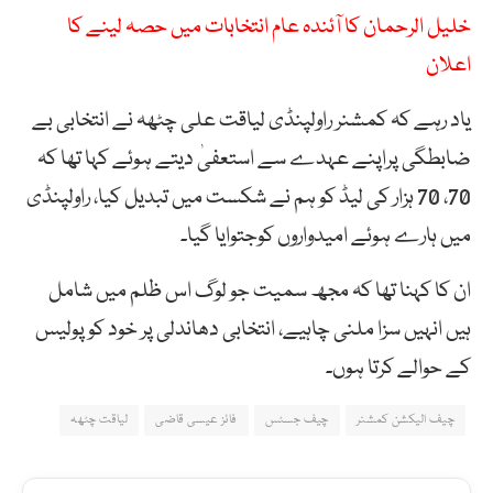
خلیل الرحمان کا آئندہ عام انتخابات میں حصہ لینے کا
اعلان
یاد رہے کہ کمشنر راولپنڈی لیاقت علی چٹھہ نے انتخابی بے
ضابطگی پراپنے عہدے سے استعفیٰ دیتے ہوئے کہا تھا کہ
70، 70 ہزار کی لیڈ کو ہم نے شکست میں تبدیل کیا، راولپنڈی
میں ہارے ہوئے امیدواروں کوجتوایا گیا۔
ان کا کہنا تھا کہ مجھ سمیت جو لوگ اس ظلم میں شامل
ہیں انہیں سزا ملنی چاہیے، انتخابی دھاندلی پر خود کو پولیس
کے حوالے کرتا ہوں۔
چیف الیکشن کمشنر
چیف جسٹس
فائز عیسی قاضی
لیاقت چٹھہ