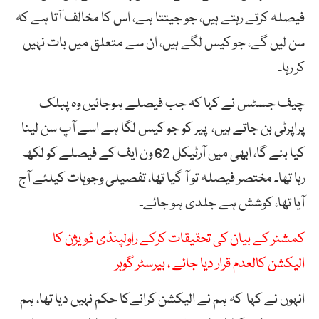
فیصلہ کرتے رہتے ہیں، جو جیتتا ہے، اس کا مخالف آتا ہے کہ
سن لیں گے، جو کیس لگے ہیں، ان سے متعلق میں بات نہیں
کر رہا۔
چیف جسٹس نے کہا کہ جب فیصلے ہوجائیں وہ پبلک
پراپرٹی بن جاتے ہیں، پیر کو جو کیس لگا ہے اسے آپ سن لینا
کیا بنے گا، ابھی میں آرٹیکل 62 ون ایف کے فیصلے کو لکھ
رہا تھا۔ مختصر فیصلہ تو آ گیا تھا، تفصیلی وجوہات کیلئے آج
آیا تھا، کوشش ہے جلدی ہو جائے۔
کمشنر کے بیان کی تحقیقات کرکے راولپنڈی ڈویژن کا
الیکشن کالعدم قرار دیا جائے ، بیرسٹر گوہر
انہوں نے کہا کہ ہم نے الیکشن کرانےکا حکم نہیں دیا تھا، ہم