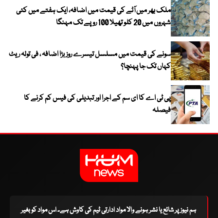
ملک بھر میں آٹے کی قیمت میں اضافہ، ایک ہفتے میں کئی
شہروں میں 20 کلو تھیلا 100 روپے تک مہنگا
سونے کی قیمت میں مسلسل تیسرے روز بڑا اضافہ ، فی تولہ ریٹ
کہاں تک جا پہنچا؟
پی ٹی اے کا ای سم کے اجرا اور تبدیلی کی فیس کم کرنے کا
فیصلہ
ہم نیوز پر شائع یا نشر ہونے والا مواد ادارتی ٹیم کی کاوش ہے۔ اس مواد کو بغیر