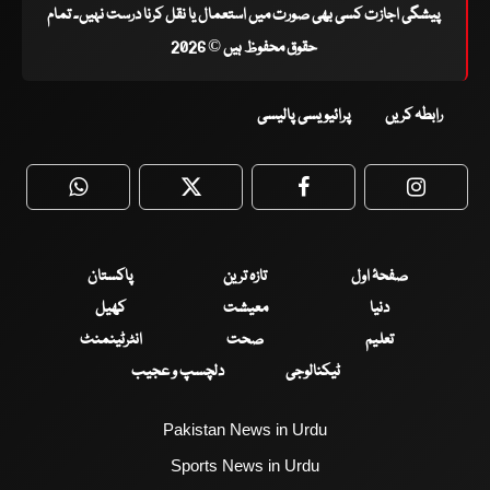
پیشگی اجازت کسی بھی صورت میں استعمال یا نقل کرنا درست نہیں۔ تمام
حقوق محفوظ ہیں © 2026
رابطہ کریں
پرائیویسی پالیسی
WhatsApp
Twitter
Facebook
Faceboo
صفحۂ اول
تازہ ترین
پاکستان
دنیا
معیشت
کھیل
تعلیم
صحت
انٹرٹینمنٹ
ٹیکنالوجی
دلچسپ و عجیب
Pakistan News in Urdu
Sports News in Urdu