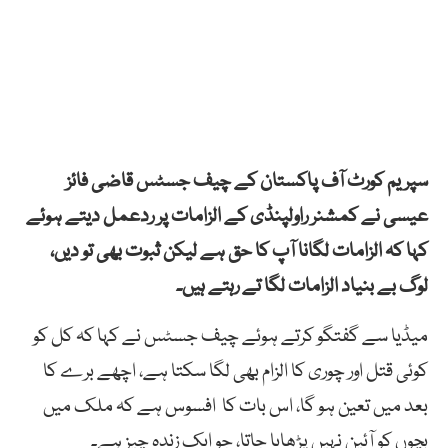
سپریم کورٹ آف پاکستان کے چیف جسٹس قاضی فائز
عیسی نے کمشنر راولپنڈی کے الزامات پر ردعمل دیتے ہوئے
کہا کہ الزامات لگانا آپ کا حق ہے لیکن ثبوت بھی تو دیں،
لوگ بے بنیاد الزامات لگا تے رہتے ہیں۔
میڈیا سے گفتگو کرتے ہوئے چیف جسٹس نے کہا کہ کل کو
کوئی قتل اور چوری کا الزام بھی لگا سکتا ہے، اچھے برے کا
بعد میں تعین ہو گا، اس بات کا افسوس ہے کہ ملک میں
بچوں کو آئین نہیں پڑھایا جاتا، جو ایک زندہ چیز ہے۔