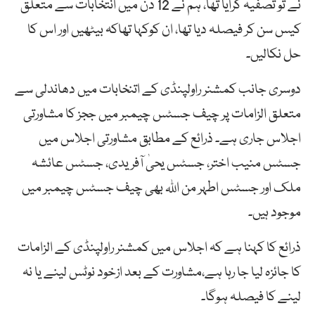
نے تو تصفیہ کرایا تھا، ہم نے 12 دن میں انتخابات سے متعلق
کیس سن کر فیصلہ دیا تھا، ان کوکہا تھاکہ بیٹھیں اور اس کا
حل نکالیں۔
دوسری جانب کمشنر راولپنڈی کے اتنخابات میں دھاندلی سے
متعلق الزامات پر چیف جسٹس چیمبر میں ججز کا مشاورتی
اجلاس جاری ہے۔ ذرائع کے مطابق مشاورتی اجلاس میں
جسٹس منیب اختر، جسٹس یحیٰ آفریدی، جسٹس عائشہ
ملک اور جسٹس اطہر من اللہ بھی چیف جسٹس چیمبر میں
موجود ہیں۔
ذرائع کا کہنا ہے کہ اجلاس میں کمشنر راولپنڈی کے الزامات
کا جائزہ لیا جا رہا ہے،مشاورت کے بعد ازخود نوٹس لینے یا نہ
لینے کا فیصلہ ہوگا۔