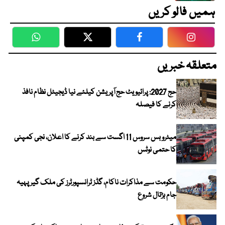
ہمیں فالو کریں
WhatsApp
Twitter
Facebook
Faceboo
متعلقہ خبریں
حج 2027: پرائیویٹ حج آپریشن کیلئے نیا ڈیجیٹل نظام نافذ
کرنے کا فیصلہ
میٹرو بس سروس 11 اگست سے بند کرنے کا اعلان، نجی کمپنی
کا حتمی نوٹس
حکومت سے مذاکرات ناکام، گڈز ٹرانسپورٹرز کی ملک گیر پہیہ
جام ہڑتال شروع