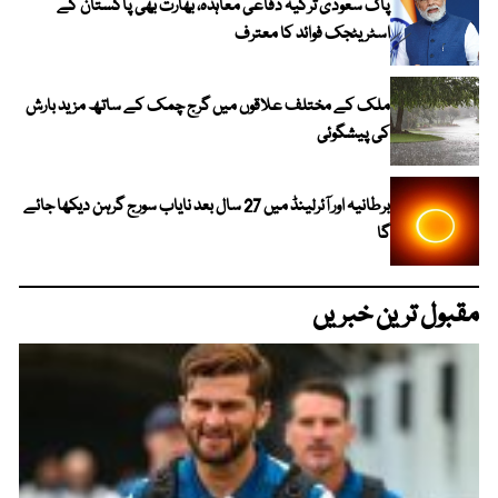
پاک سعودی ترکیہ دفاعی معاہدہ، بھارت بھی پاکستان کے
اسٹریٹجک فوائد کا معترف
ملک کے مختلف علاقوں میں گرج چمک کے ساتھ مزید بارش
کی پیشگوئی
برطانیہ اور آئرلینڈ میں 27 سال بعد نایاب سورج گرہن دیکھا جائے
گا
مقبول ترین خبریں