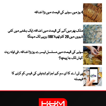
4 روز میں سونے کی قیمت میں بڑا اضافہ
ملک بھر میں آٹے کی قیمت میں اضافہ، ایک ہفتے میں کئی
شہروں میں 20 کلو تھیلا 100 روپے تک مہنگا
سونے کی قیمت میں مسلسل تیسرے روز بڑا اضافہ ، فی تولہ ریٹ
کہاں تک جا پہنچا؟
پی ٹی اے کا ای سم کے اجرا اور تبدیلی کی فیس کم کرنے کا
فیصلہ