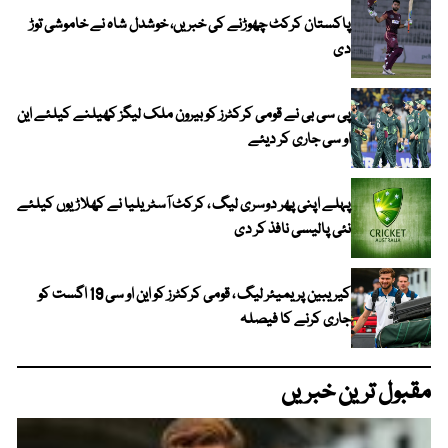
پاکستان کرکٹ چھوڑنے کی خبریں، خوشدل شاہ نے خاموشی توڑ
دی
پی سی بی نے قومی کرکٹرز کو بیرون ملک لیگز کھیلنے کیلئے این
او سی جاری کر دیئے
پہلے اپنی پھر دوسری لیگ ، کرکٹ آسٹریلیا نے کھلاڑیوں کیلئے
نئی پالیسی نافذ کر دی
کیریبین پریمیئر لیگ ، قومی کرکٹرز کو این او سی 19 اگست کو
جاری کرنے کا فیصلہ
مقبول ترین خبریں