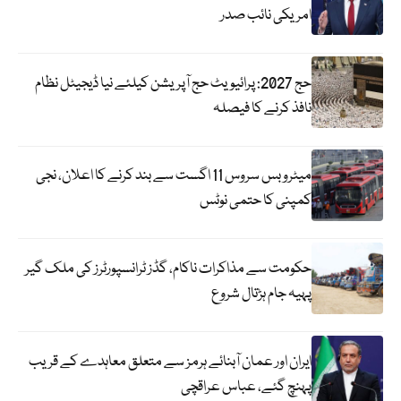
امریکی نائب صدر
حج 2027: پرائیویٹ حج آپریشن کیلئے نیا ڈیجیٹل نظام
نافذ کرنے کا فیصلہ
میٹرو بس سروس 11 اگست سے بند کرنے کا اعلان، نجی
کمپنی کا حتمی نوٹس
حکومت سے مذاکرات ناکام، گڈز ٹرانسپورٹرز کی ملک گیر
پہیہ جام ہڑتال شروع
ایران اور عمان آبنائے ہرمز سے متعلق معاہدے کے قریب
پہنچ گئے، عباس عراقچی