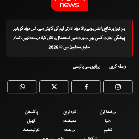
ہم نیوز پر شائع یا نشر ہونے والا مواد ادارتی ٹیم کی کاوش ہے۔ اس مواد کو بغیر
پیشگی اجازت کسی بھی صورت میں استعمال یا نقل کرنا درست نہیں۔ تمام
حقوق محفوظ ہیں © 2026
رابطہ کریں
پرائیویسی پالیسی
WhatsApp
Twitter
Facebook
Faceboo
صفحۂ اول
تازہ ترین
پاکستان
دنیا
معیشت
کھیل
تعلیم
صحت
انٹرٹینمنٹ