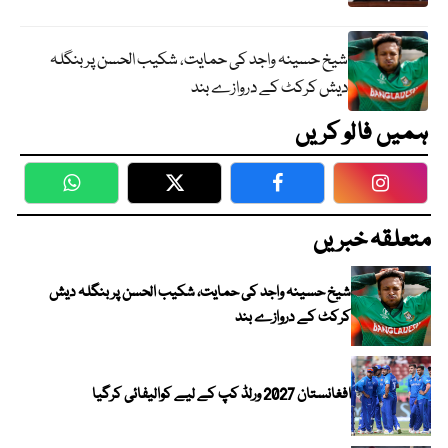
شیخ حسینہ واجد کی حمایت، شکیب الحسن پر بنگلہ
دیش کرکٹ کے دروازے بند
ہمیں فالو کریں
WhatsApp
Twitter
Facebook
Faceboo
متعلقہ خبریں
شیخ حسینہ واجد کی حمایت، شکیب الحسن پر بنگلہ دیش
کرکٹ کے دروازے بند
افغانستان 2027 ورلڈ کپ کے لیے کوالیفائی کرگیا