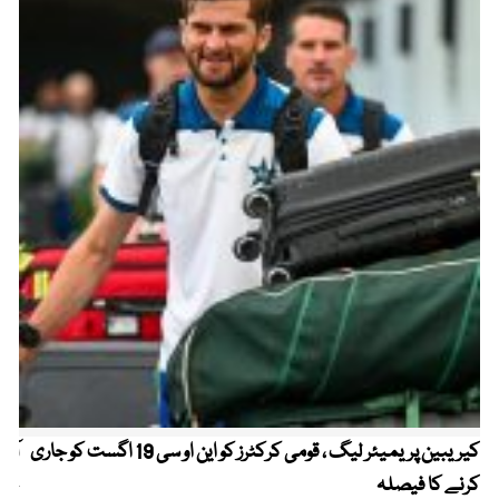
کیریبین پریمیئر لیگ ، قومی کرکٹرز کو این او سی 19 اگست کو جاری
آز
کرنے کا فیصلہ
چھی